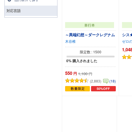
対応言語
単行本
～異端幻想～ダークレグナム
シス★
木谷椎
ゼロ
1,04
限定数 : 1500
0% 購入されました
550
円
1,100
円
(2,883)
(18)
数量限定
50%OFF
カートに追加