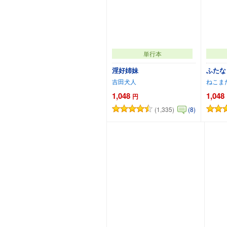
単行本
淫好姉妹
ふたな
吉田犬人
ねこま
1,048
1,048
円
(1,335)
(8)
カートに追加