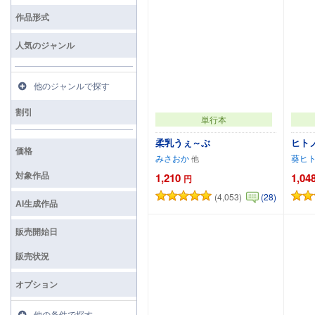
検索
作品形式
人気のジャンル
他のジャンルで探す
割引
単行本
柔乳うぇ～ぶ
ヒト
価格
みさおか
葵ヒ
対象作品
1,210
1,04
円
(4,053)
(28)
カートに追加
AI生成作品
販売開始日
販売状況
オプション
他の条件で探す