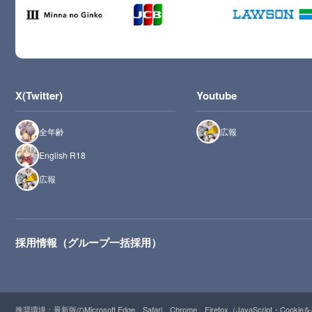
X(Twitter)
Youtube
全年齢
広報
English R18
広報
採用情報（グループ一括採用）
推奨環境：最新版のMicrosoft Edge、Safari、Chrome、Firefox（JavaScript・Cooki