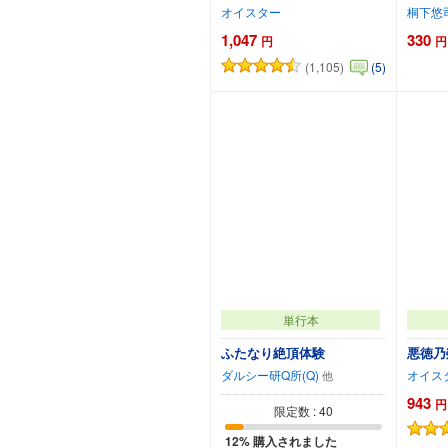
オイスター
桐下悠
1,047
330
円
円
(1,105)
(5)
カートに追加
カ
単行本
ふたなり絶頂体験
悪徳乃
ダルシー研Q所(Q)
オイス
943
円
限定数 : 40
12% 購入されました