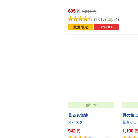
605
円
1,210
円
(1,013)
(4)
数量限定
50%OFF
カートに追加
単行本
見るも無惨
男の娘
オイスター
花巻かえ
942
1,100
円