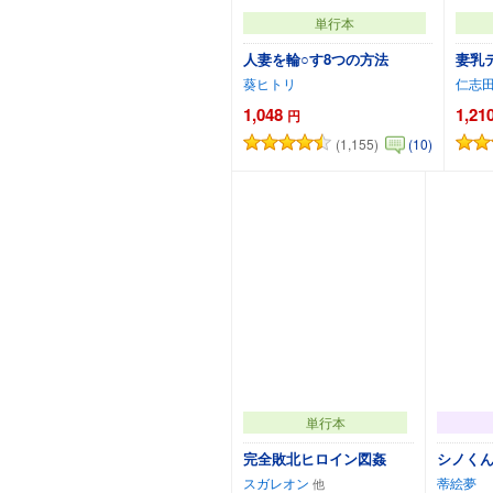
単行本
人妻を輪○す8つの方法
妻乳
葵ヒトリ
仁志
1,048
1,21
円
(1,155)
(10)
カートに追加
単行本
完全敗北ヒロイン図姦
シノく
スガレオン
蒂絵夢