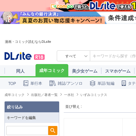
漫画・コミック読むならDLsite
すべて
成年コミック
同人
美少女ゲーム
スマホゲーム
単行本
雑誌/アンソロ
単話/短編
タテ
TOP
成年コミック
出版社／著者一覧
一水社
いずみコミックス
並び替え :
絞り込み
キーワードを編集