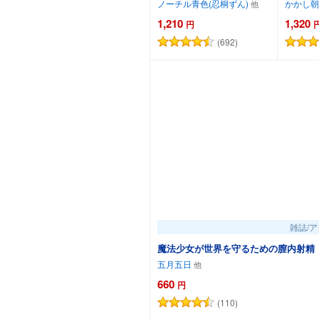
ノーチル青色(忍桐ずん)
かかし朝
1,210
1,320
円
(692)
カートに追加
雑誌/
魔法少女が世界を守るための膣内射精
五月五日
660
円
(110)
カート