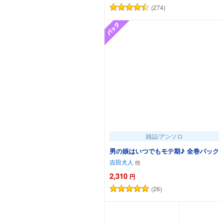
(274)
カートに追加
雑誌/アンソロ
男の娘はいつでもモテ期♪ 全巻パック
吉田犬人
2,310
円
(26)
カートに追加