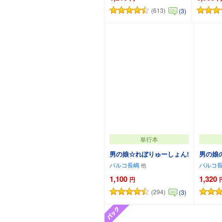
(613)
(3)
カートに追加
単行本
男の娘☆れぼりゅーしょん!
男の娘
パルコ長嶋
パルコ
1,100
1,320
円
(294)
(3)
カートに追加