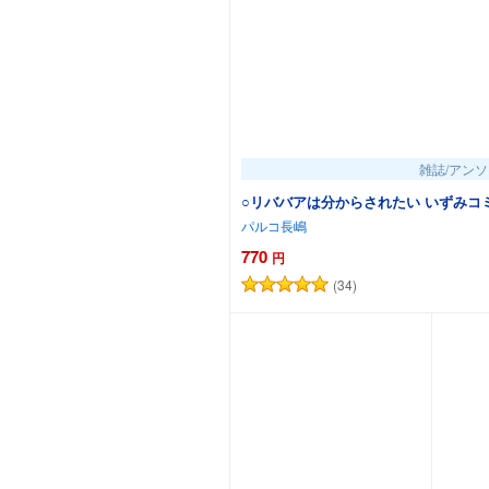
雑誌/アン
○リババアは分か
パルコ長嶋
770
円
(34)
カートに