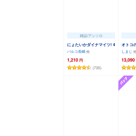
雑誌/アンソロ
にょたいかダイナマイツ! 4
オトコのコ
パルコ長嶋
しまじ
1,210
13,090
円
(735)
カートに追加