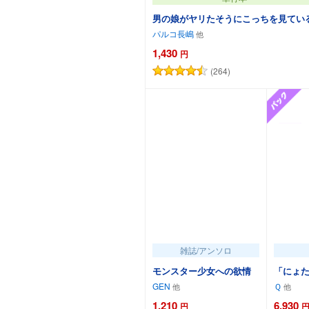
男の娘がヤリたそうにこっちを見ている
パルコ長嶋
1,430
円
(264)
カートに追加
雑誌/アンソロ
モンスター少女への欲情
「にょた
GEN
Ｑ
1,210
6,930
円