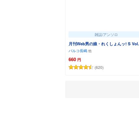
雑誌/アンソロ
月刊Web男の娘・れくしょんッ! S Vol.
パルコ長嶋
660
円
(620)
カートに追加