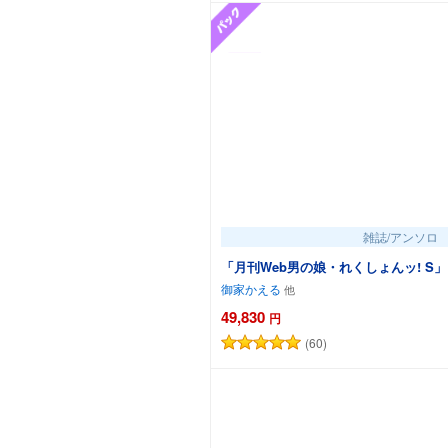
雑誌/アンソロ
「月刊Web男の娘・れくしょんッ! S」 Vo
御家かえる
49,830
円
(60)
カートに追加