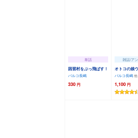
単話
雑誌/ア
因習村をぶっ飛ばす！
オトコの娘ウケ
パルコ長嶋
パルコ長嶋
330
1,100
円
円
カートに追加
カート