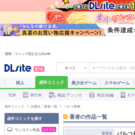
漫画・コミック読むならDLsite
すべて
成年コミック
同人
美少女ゲーム
スマホゲーム
単行本
雑誌/アンソロ
単話/短編
タテ
TOP
成年コミック
出版社／著者一覧
パルコ長嶋
著者の作品一覧
成年コミックを探す
ワンコイン作品
おすすめ
パルコ
著者名