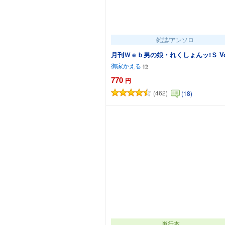
雑誌/アンソロ
月刊Ｗｅｂ男
御家かえる
770
円
(462)
(18)
カートに追加
単行本