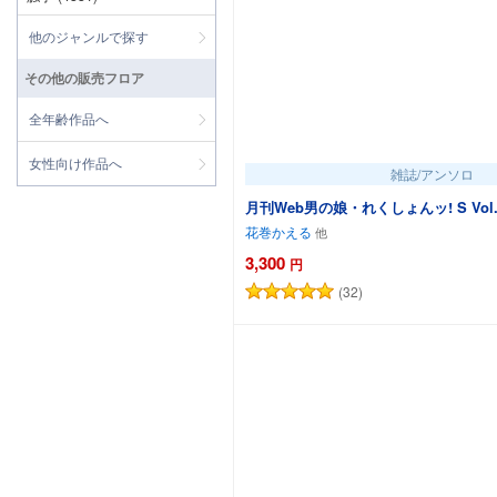
他のジャンルで探す
その他の販売フロア
全年齢作品へ
女性向け作品へ
雑誌/アンソロ
月刊Web男の娘・れくしょんッ! S Vol.0
花巻かえる
3,300
円
(32)
カートに追加