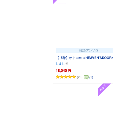
雑誌/アンソロ
【15巻】オトコのコHEAVEN'SDOO
しまじ
18,040
円
(28)
(1)
カートに追加