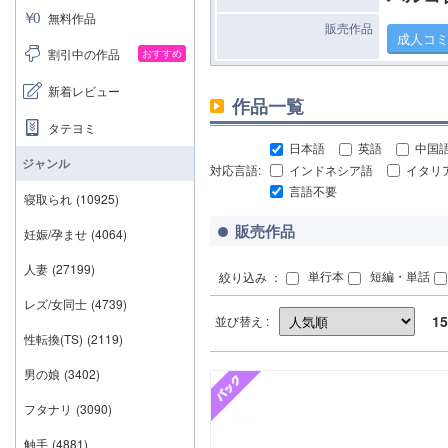
無料作品
販売作品
成人コ
割引中の作品
おすすめ
新着レビュー
作品一覧
タテヨミ
日本語
英語
中国
ジャンル
対応言語:
インドネシア語
イタリ
言語不要
寝取られ
(10925)
販売作品
妊娠/孕ませ
(4064)
人妻
(27199)
単行本
短編・単話
絞り込み ：
レズ/女同士
(4739)
15
並び替え :
性転換(TS)
(2119)
男の娘
(3402)
フタナリ
(3090)
触手
(4881)