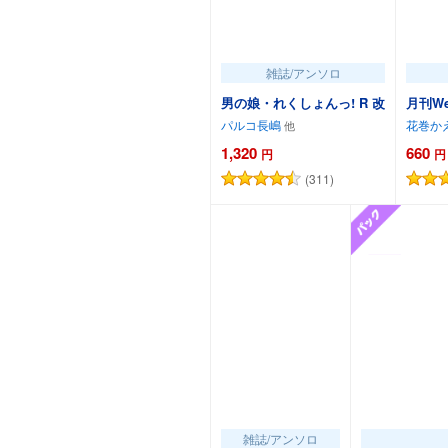
雑誌/アンソロ
男の娘・れくしょんっ! R 改
月刊We
パルコ長嶋
花巻か
1,320
660
円
円
(311)
カートに追加
雑誌/アンソロ