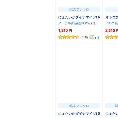
雑誌/アンソロ
にょたいかダイナマイツ! 6
オトコの
ノーチル青色(忍桐ずん)
パルコ長
1,210
2,310
円
(718)
(1)
カートに追加
雑誌/アンソロ
雑
にょたいかダイナマイツ! 5
にょたい