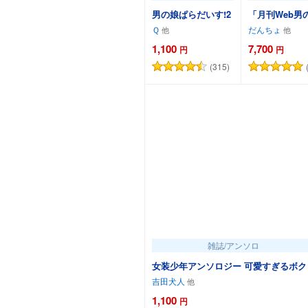
男の娘ぱらだいす!2
「月刊Web男の娘
Ｑ
だんちょ
1,100
7,700
円
円
(315)
カートに追加
雑誌/アンソロ
女装少年アンソロジー 可愛すぎるボク 
吉田犬人
1,100
円