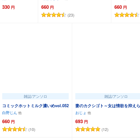
330
660
660
円
円
円
(23)
カートに追加
カートに追加
雑誌/アンソロ
雑誌/アンソロ
コミックホットミルク濃いめvol.052
妻のカクシゴト～女は情欲を抑え
白野じん
おじょ
660
693
円
円
(10)
(12)
カートに追加
カートに追加