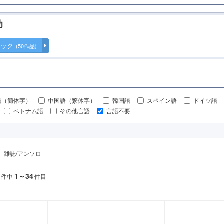
助
ミック
(50作品)
語（簡体字）
中国語（繁体字）
韓国語
スペイン語
ドイツ語
ベトナム語
その他言語
言語不要
雑誌/アンソロ
1～34
件中
件目