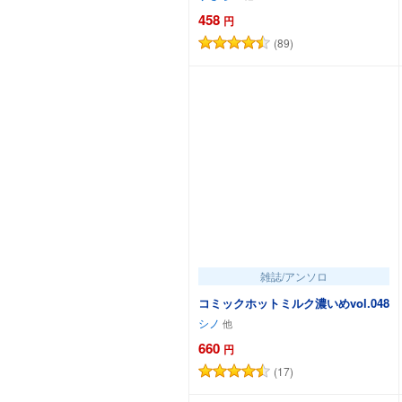
458
円
(89)
カートに追加
雑誌/アンソロ
コミックホットミルク濃いめvol.048
シノ
660
円
(17)
カートに追加