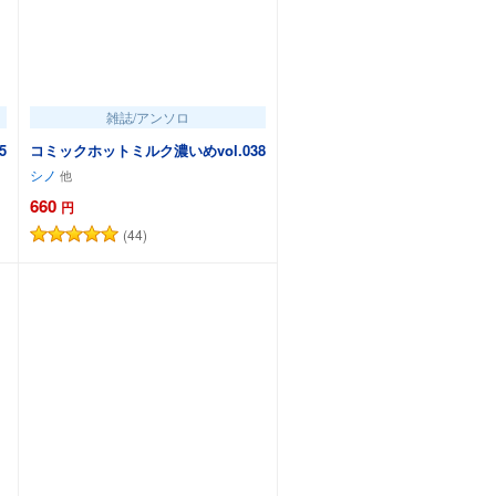
雑誌/アンソロ
5
コミックホットミルク濃いめvol.038
シノ
660
円
(44)
カートに追加