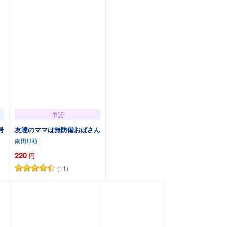
単話
号
友達のママは無防備おばさん
南田U助
220
円
(11)
カートに追加