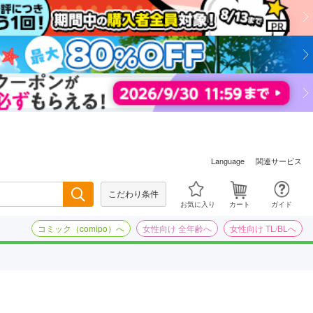
関連サービス
Language
こだわり条件
検索
お気に入り
カート
ガイド
コミック（comipo）へ
女性向け 全年齢へ
女性向け TL/BLへ