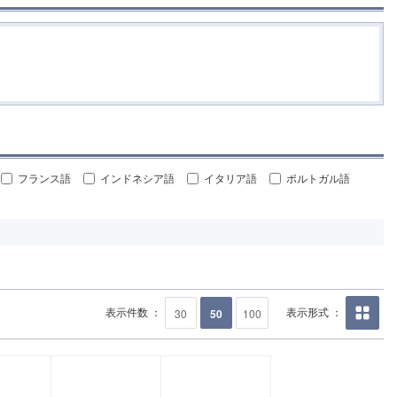
フランス語
インドネシア語
イタリア語
ポルトガル語
表示件数 ：
表示形式 ：
30
50
100
画像の
み