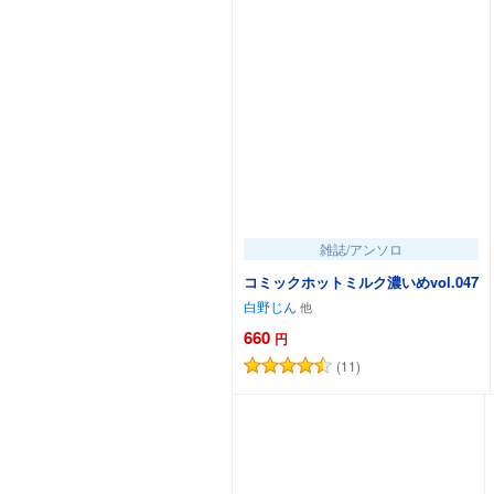
雑誌/アンソロ
コミックホットミルク濃いめvol.047
白野じん
660
円
(11)
カートに追加