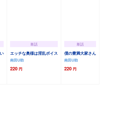
単話
単話
い
エッチな奥様は淫乱ボイス
僕の豊満大家さん
南田U助
南田U助
220
220
円
円
カートに追加
カートに追加