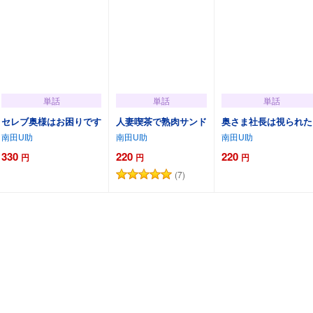
単話
単話
単話
セレブ奥様はお困りです
人妻喫茶で熟肉サンド
奥さま社長は視られた
南田U助
南田U助
南田U助
330
220
220
円
円
円
(7)
カートに追加
カートに追加
カートに追加