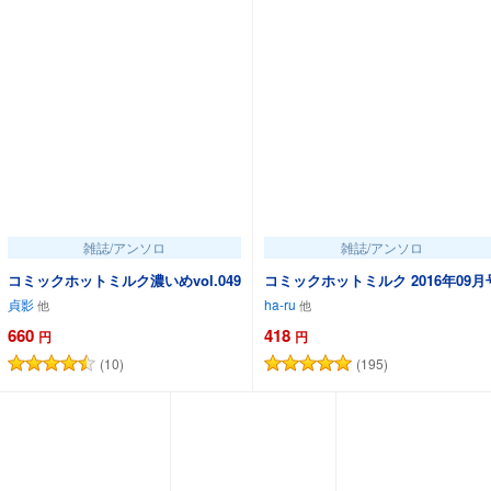
雑誌/アンソロ
雑誌/アンソロ
コミックホットミルク濃いめvol.049
コミックホットミルク 2016年09月
貞影
ha-ru
660
418
円
円
(10)
(195)
カートに追加
カートに追加