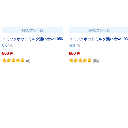
雑誌/アンソロ
雑誌/アンソロ
コミックホットミルク濃いめvol.056
コミックホットミルク濃いめvol.03
Cior
貞影
660
660
円
円
(6)
(53)
カートに追加
カートに追加