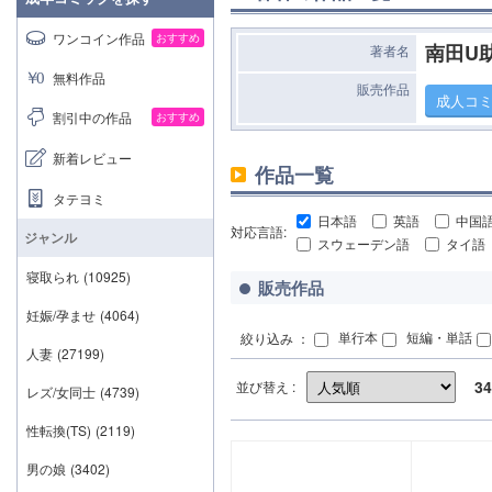
ワンコイン作品
おすすめ
南田U
著者名
無料作品
販売作品
成人コ
割引中の作品
おすすめ
新着レビュー
作品一覧
タテヨミ
日本語
英語
中国
対応言語:
ジャンル
スウェーデン語
タイ語
寝取られ
(10925)
販売作品
妊娠/孕ませ
(4064)
単行本
短編・単話
絞り込み ：
人妻
(27199)
34
並び替え :
レズ/女同士
(4739)
性転換(TS)
(2119)
男の娘
(3402)