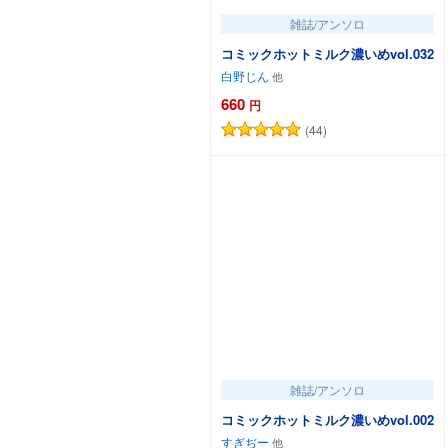
雑誌/アンソロ
コミックホットミルク濃いめvol.032
白野じん
660
円
(44)
カートに追加
雑誌/アンソロ
コミックホットミルク濃いめvol.002
すぎぢー