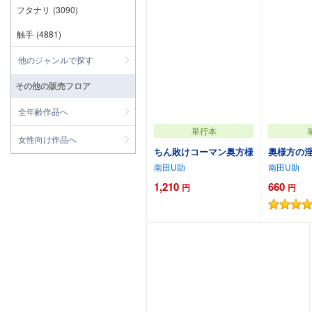
フタナリ
(3090)
触手
(4881)
他のジャンルで探す
その他の販売フロア
全年齢作品へ
単行本
女性向け作品へ
ちん敗けコーマン奥方様
奥様方の
南田U助
南田U助
1,210
660
円
円
カートに追加
カ