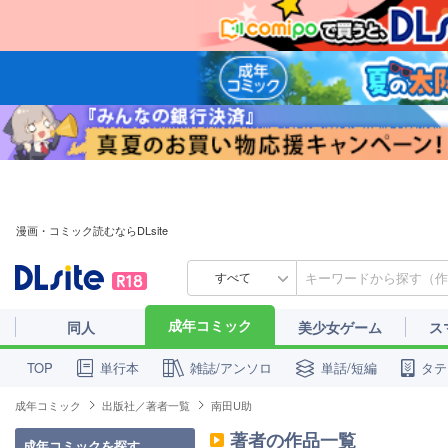
漫画・コミック読むならDLsite
すべて
成年コミック
同人
美少女ゲーム
ス
単行本
雑誌/アンソロ
単話/短編
タテ
TOP
成年コミック
出版社／著者一覧
南田U助
著者の作品一覧
成年コミックを探す