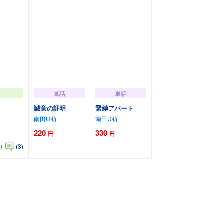
単話
単話
誠意の証明
緊縛アパート
南田U助
南田U助
220
330
円
円
)
(3)
加
カートに追加
カートに追加