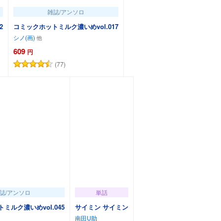
雑誌/アンソロ
2
コミックホットミルク濃いめvol.017
シノ(画)
609
円
(77)
カートに追加
誌/アンソロ
単話
ミルク濃いめvol.045
サイミン サイミン
南田U助