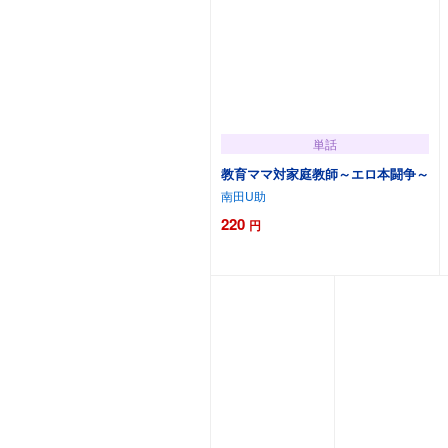
単話
教育ママ対家庭教師～エロ本闘争～
南田U助
220
円
カートに追加