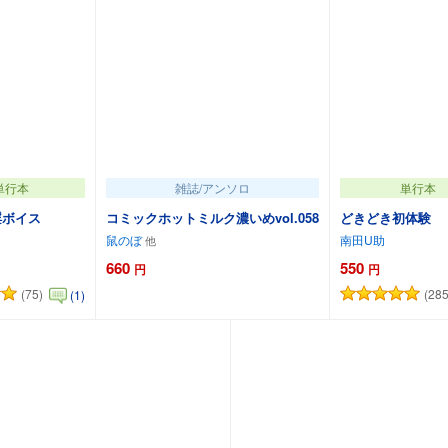
単行本
雑誌/アンソロ
単行本
淫ボイス
コミックホットミルク濃いめvol.058
どきどき初体験
鼠のぼ
南田U助
660
550
円
円
(75)
(285
(1)
ートに追加
カートに追加
カートに追