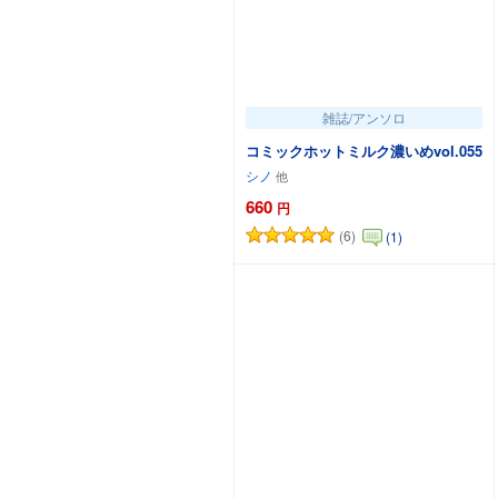
雑誌/アンソロ
コミックホットミルク濃いめvol.055
シノ
660
円
(6)
(1)
カートに追加