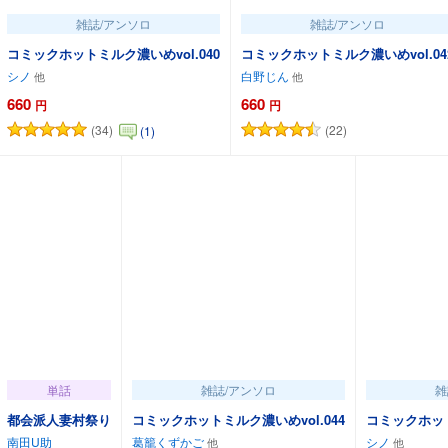
雑誌/アンソロ
雑誌/アンソロ
コミックホットミルク濃いめvol.040
コミックホットミルク濃いめvol.04
シノ
白野じん
660
660
円
円
(34)
(22)
(1)
カートに追加
カートに追加
単話
雑誌/アンソロ
雑
都会派人妻村祭り
コミックホットミルク濃いめvol.044
コミックホット
南田U助
葛籠くずかご
シノ