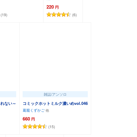
220
円
(19)
(6)
カートに追加
カートに追加
雑誌/アンソロ
られない～
コミックホットミルク濃いめvol.046
葛籠くずかご
660
円
(15)
カートに追加