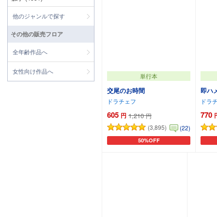
他のジャンルで探す
その他の販売フロア
全年齢作品へ
女性向け作品へ
単行本
交尾のお時間
即ハ
ドラチェフ
ドラ
605
770
円
1,210
円
(3,895)
(22)
50%OFF
カートに追加