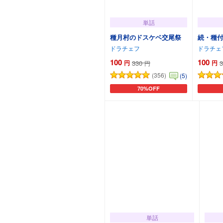
単話
種月村のドスケベ交尾祭
続・種
ドラチェフ
ドラチェ
100
100
円
330
円
3
円
(356)
(5)
70%OFF
カートに追加
単話