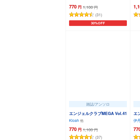
770
1,
円
1,100
円
(31)
30%OFF
カートに追加
雑誌/アンソロ
エンジェルクラブMEGA Vol.41
エン
Kloah
伊
770
77
円
1,100
円
(37)