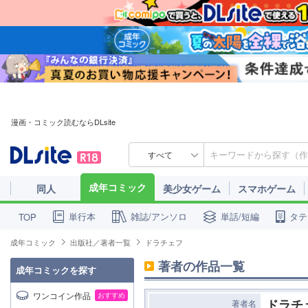
漫画・コミック読むならDLsite
すべて
成年コミック
同人
美少女ゲーム
スマホゲーム
単行本
雑誌/アンソロ
単話/短編
タテ
TOP
成年コミック
出版社／著者一覧
ドラチェフ
著者の作品一覧
成年コミックを探す
ワンコイン作品
おすすめ
ドラチ
著者名