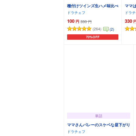
種付けツインズ生ハメ味比べ
ママ
ドラチェフ
ドラチ
100
330
円
330
円
(264)
(2)
70%OFF
カートに追加
単話
ママさんバレーのスケベな昼下がり
ドラチェフ