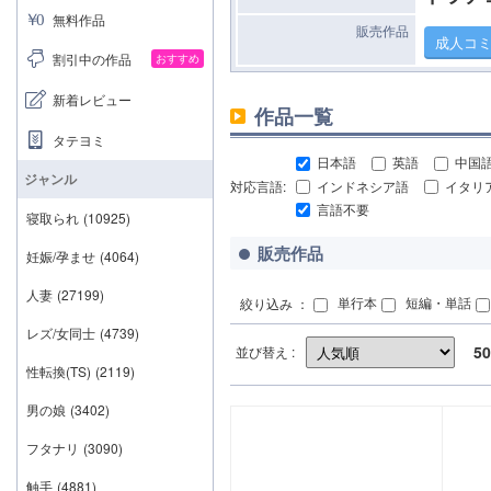
無料作品
販売作品
成人コ
割引中の作品
おすすめ
新着レビュー
作品一覧
タテヨミ
日本語
英語
中国
ジャンル
対応言語:
インドネシア語
イタリ
言語不要
寝取られ
(10925)
販売作品
妊娠/孕ませ
(4064)
人妻
(27199)
単行本
短編・単話
絞り込み ：
レズ/女同士
(4739)
50
並び替え :
性転換(TS)
(2119)
男の娘
(3402)
フタナリ
(3090)
触手
(4881)