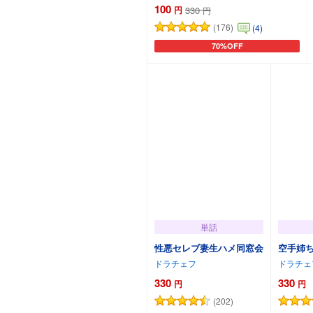
100
円
330
円
(176)
(4)
70%OFF
カートに追加
単話
性悪セレブ妻生ハメ同窓会
空手姉
ドラチェフ
ドラチェ
330
330
円
円
(202)
カートに追加