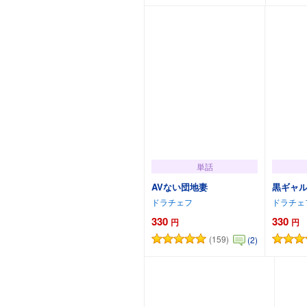
単話
AVない団地妻
黒ギャ
ドラチェフ
ドラチェ
330
330
円
円
(159)
(2)
カートに追加