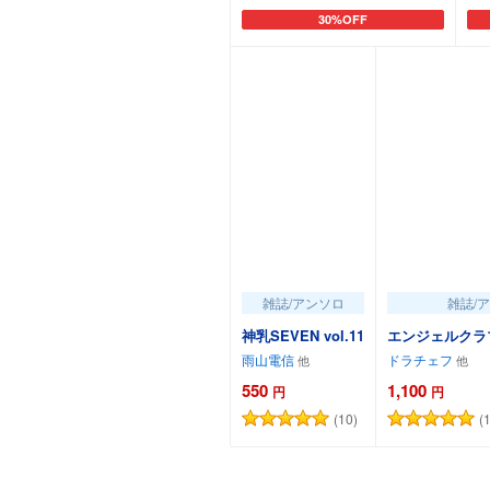
30%OFF
カートに追加
雑誌/アンソロ
雑誌/
神乳SEVEN vol.11
エンジェルクラブM
雨山電信
ドラチェフ
550
1,100
円
円
(10)
(
カートに追加
カー