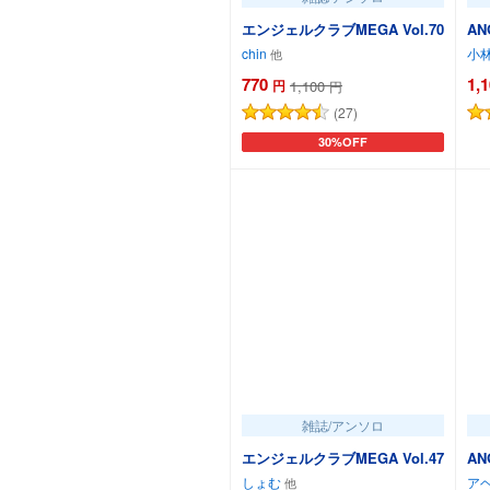
エンジェルクラブMEGA Vol.70
AN
chin
小
770
1,
円
1,100
円
(27)
30%OFF
カートに追加
雑誌/アンソロ
エンジェルクラブMEGA Vol.47
AN
しょむ
ア