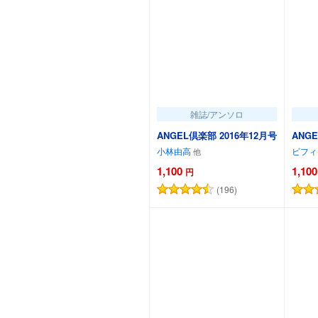
雑誌/アンソロ
ANGEL倶楽部 2016年12月号
ANG
小林由高
ビフィ
1,100
1,100
円
(196)
カートに追加