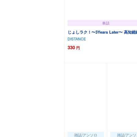
単話
じょしラク！〜3Years Later〜 高知
DISTANCE
330
円
カートに追加
雑誌/アンソロ
雑誌/アンソ