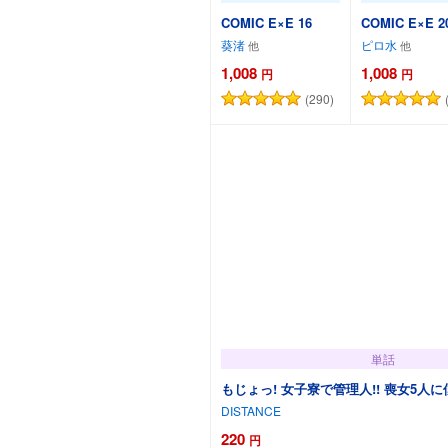
COMIC E×E 16
COMIC E×E 2
葵渚
ピロ水
1,008
1,008
円
円
(290)
カートに追加
カートに
単話
もじょっ! 女子寮で管理人!! 喪女5人に
DISTANCE
220
円