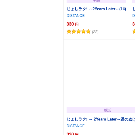
じょしラク! ～2Years Later～(14)
じ
DISTANCE
D
330
3
円
(22)
カートに追加
単話
じょしラク! ～ 2Years Later～遥の
DISTANCE
330
円