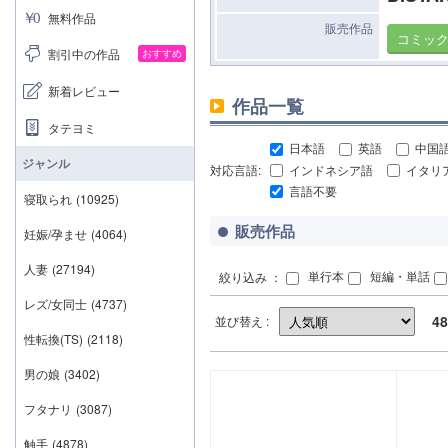
無料作品
販売作品
コミッ
割引中の作品
おすすめ
新着レビュー
作品一覧
タテヨミ
日本語
英語
中国
ジャンル
対応言語:
インドネシア語
イタリ
言語不要
寝取られ
(10925)
販売作品
妊娠/孕ませ
(4064)
人妻
(27194)
単行本
短編・単話
絞り込み ：
レズ/女同士
(4737)
48
並び替え :
性転換(TS)
(2118)
男の娘
(3402)
フタナリ
(3087)
触手
(4878)