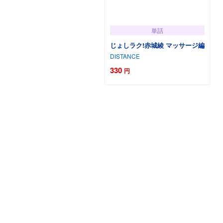
単話
じょしラク!赤城綾 マッサージ編
DISTANCE
330
円
カートに追加