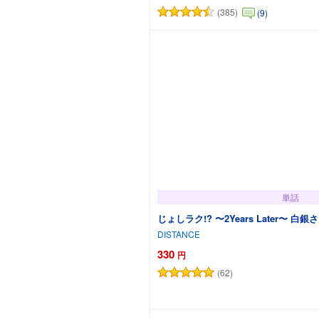
(385)
(9)
カートに追加
単話
じょしラク!? 〜2Years Later〜
DISTANCE
330
円
(62)
カートに追加