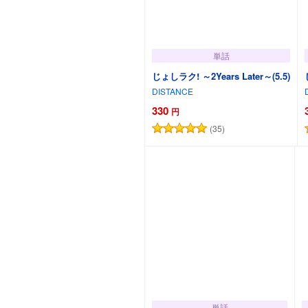
単話
じょしラク! ～2Years Later～(5.5)
DISTANCE
330
円
(35)
カートに追加
単話