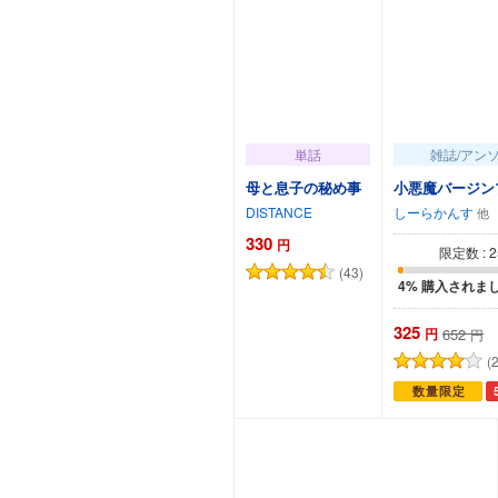
単話
雑誌/アン
母と息子の秘め事
小悪魔バージン
DISTANCE
しーらかんす
330
円
限定数 : 2
(43)
4% 購入されま
325
円
652
円
(
数量限定
カートに追加
カートに