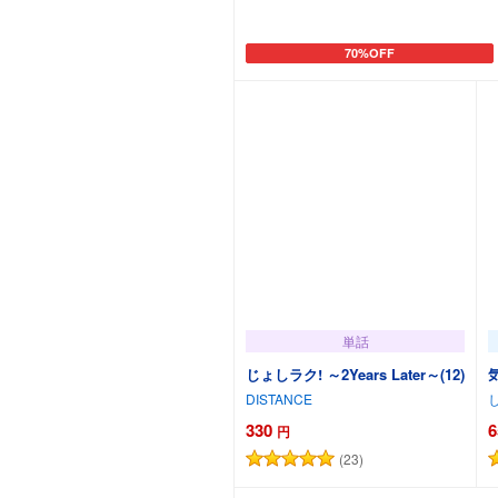
70%OFF
カートに追加
単話
じょしラク! ～2Years Later～(12)
DISTANCE
330
6
円
(23)
カートに追加