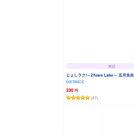
単話
じょしラク!～2Years Later～ 五月
DISTANCE
330
円
(57)
カートに追加