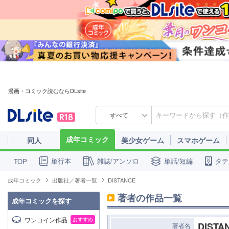
漫画・コミック読むならDLsite
すべて
成年コミック
同人
美少女ゲーム
スマホゲーム
単行本
雑誌/アンソロ
単話/短編
タテ
TOP
成年コミック
出版社／著者一覧
DISTANCE
著者の作品一覧
成年コミックを探す
ワンコイン作品
おすすめ
DISTA
著者名