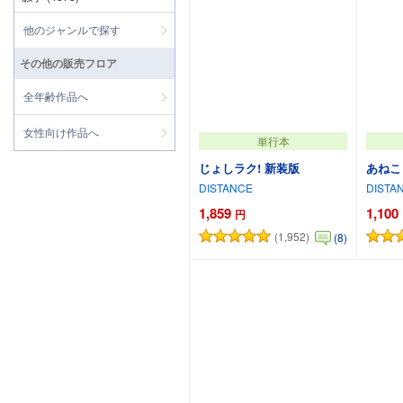
他のジャンルで探す
その他の販売フロア
全年齢作品へ
女性向け作品へ
単行本
じょしラク! 新装版
あねこも
DISTANCE
DISTA
1,859
1,100
円
(1,952)
(8)
カートに追加