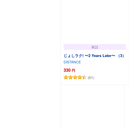
単話
じょしラク! 〜2 Years Later〜 （3）
DISTANCE
330
円
(61)
カートに追加