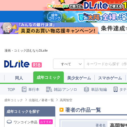
漫画・コミック読むならDLsite
すべて
成年コミック
同人
美少女ゲーム
スマホゲーム
単行本
雑誌/アンソロ
単話/短編
タテ
TOP
成年コミック
出版社／著者一覧
高岡智空
著者の作品一覧
成年コミックを探す
ワンコイン作品
おすすめ
高岡智
著者名