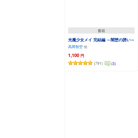
書籍
光魔少女メイ 完結編 ～闇堕の誘い～
高岡智空
1,100
円
(791)
(3)
カートに追加