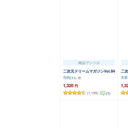
雑誌/アンソロ
二次元ドリームマガジンVol.84
二次
竹内けん
天草
1,320
1,3
円
(1,199)
(1)
カートに追加