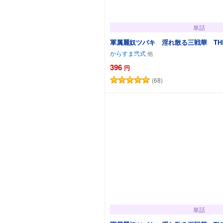
単話
軍属麗奴ツバキ 淫れ散る三戦華 THE 
からすま弐式
396
円
(68)
カートに追加
単話