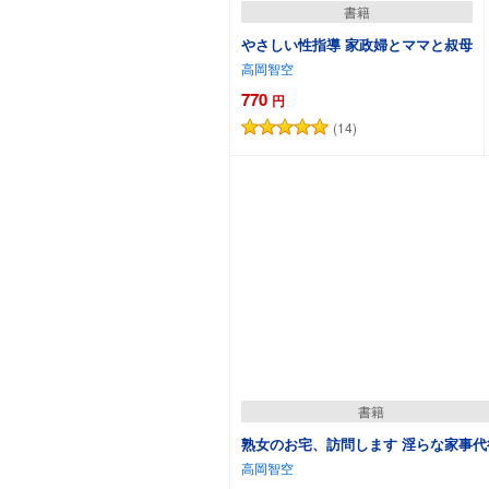
書籍
やさしい性指導 家政婦とママと叔母
高岡智空
770
円
(14)
カートに追加
書籍
熟女のお宅、訪問します 淫らな家事代
高岡智空