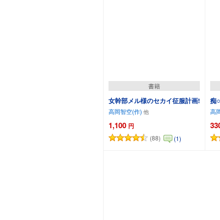
書籍
女幹部メル様のセカイ征服計画!
痴
高岡智空(作)
高岡
1,100
33
円
(88)
(1)
カートに追加