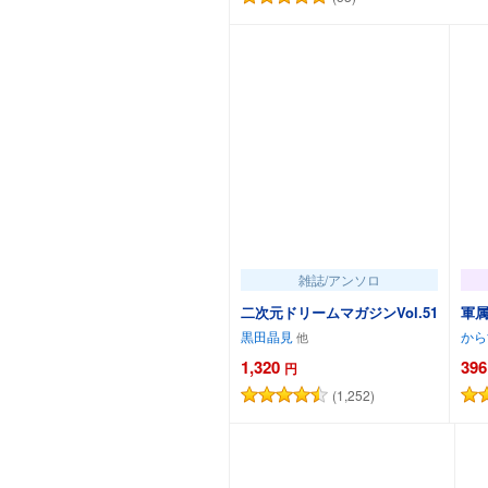
カートに追加
雑誌/アンソロ
二次元ドリームマガジンVol.51
軍属
黒田晶見
から
1,320
396
円
(1,252)
カートに追加