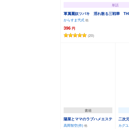
単話
軍属麗奴ツバキ 淫れ散る三戦華 THE 
からすま弐式
396
円
(20)
カートに追加
書籍
陽菜とママのラブハメエステ
二次元
高岡智空(作)
カグユ