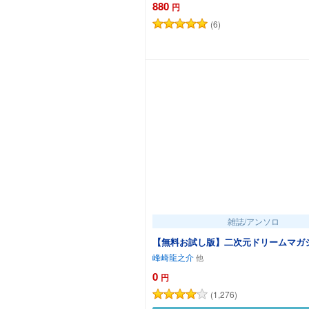
880
円
(6)
カートに追加
雑誌/アンソロ
【無料お試し版】二次元ドリームマガジンV
峰崎龍之介
0
円
(1,276)