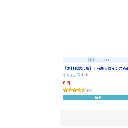
雑誌/アンソロ
【無料お試し版】くっ殺ヒロインズVol.
からすま弐式
0
円
(26)
無料
カートに追加