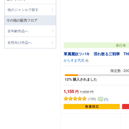
他のジャンルで探す
その他の販売フロア
全年齢作品へ
女性向け作品へ
単行本
軍属麗奴ツバキ 淫れ散る三戦華 THE
からすま弐式
限定数 : 20
12% 購入されました
1,155
円
1,650
円
(106)
(1)
数量限定
カートに追