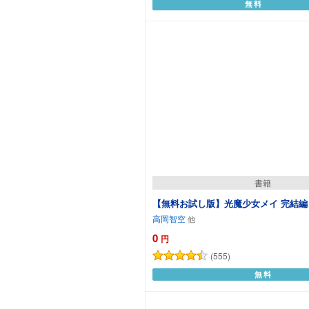
無料
カートに追加
書籍
【無料お試し版】光魔少女メイ 完結編
高岡智空
0
円
(555)
無料
カートに追加