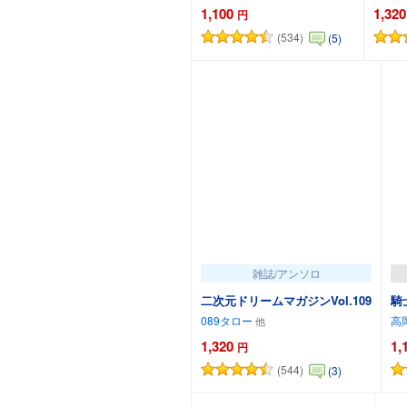
1,100
1,320
円
(534)
(5)
カートに追加
雑誌/アンソロ
二次元ドリームマガジンVol.109
騎
089タロー
高
1,320
1,
円
(544)
(3)
カートに追加