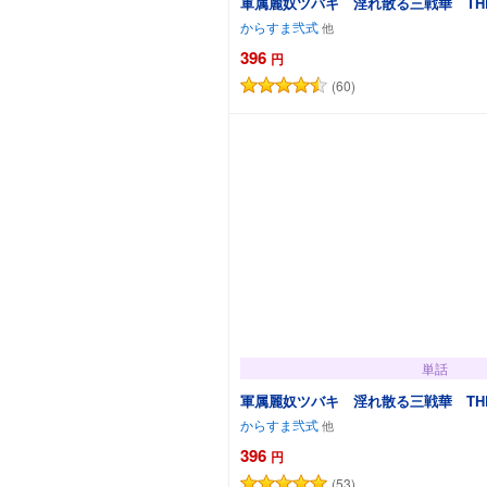
軍属麗奴ツバキ 淫れ散る三戦華 THE 
からすま弐式
396
円
(60)
カートに追加
単話
軍属麗奴ツバキ 淫れ散る三戦華 THE 
からすま弐式
396
円
(53)