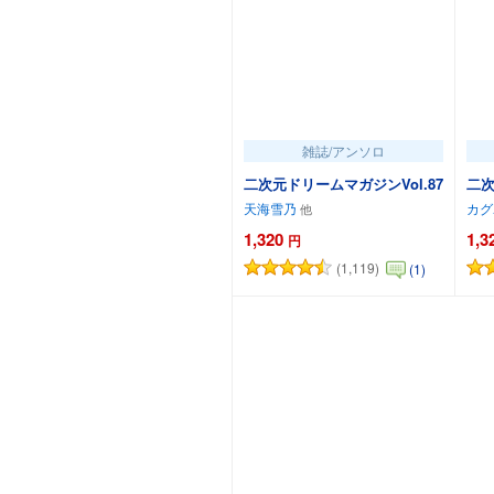
雑誌/アンソロ
二次元ドリームマガジンVol.87
二次
天海雪乃
カグ
1,320
1,3
円
(1,119)
(1)
カートに追加