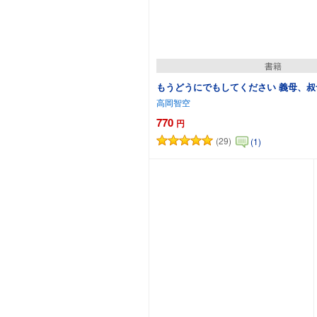
書籍
もうどうにでもしてください 義母、
高岡智空
770
円
(29)
(1)
カートに追加