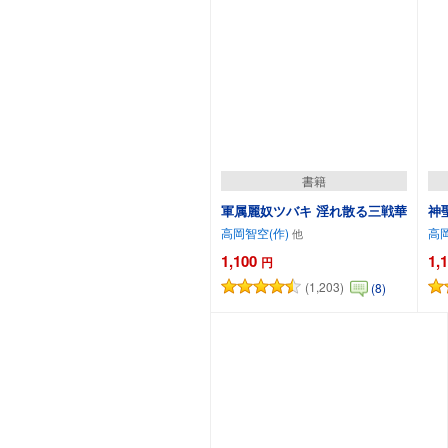
書籍
軍属麗奴ツバキ 淫れ散る三戦華
神
高岡智空(作)
高岡
1,100
1,
円
(1,203)
(8)
カートに追加