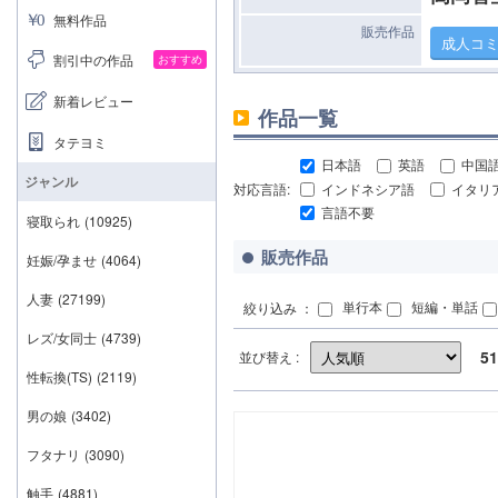
無料作品
販売作品
成人コ
割引中の作品
おすすめ
新着レビュー
作品一覧
タテヨミ
日本語
英語
中国
ジャンル
対応言語:
インドネシア語
イタリ
言語不要
寝取られ
(10925)
販売作品
妊娠/孕ませ
(4064)
人妻
(27199)
単行本
短編・単話
絞り込み ：
レズ/女同士
(4739)
51
並び替え :
性転換(TS)
(2119)
男の娘
(3402)
フタナリ
(3090)
触手
(4881)