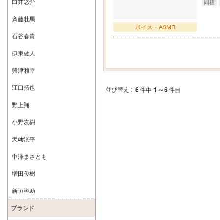
白井悠介
同棲
斉藤壮馬
ボイス・ASMR
石谷春貴
伊東健人
興津和幸
江口拓也
6
1～6
並び替え :
件中
件目
野上翔
小野友樹
天﨑滉平
中澤まさとも
増田俊樹
新垣樽助
ブランド