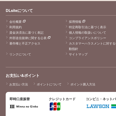
しっかり攻めと
しての風格もあ
って2度美味し
DLsiteについて
い………… さら
に攻めに顔射を
してくれるとい
会社概要
採用情報
うサービス!! ボ
イスでしかない
利用規約
特定商取引法に基づく表示
ことが惜しいと
資金決済法に基づく表記
個人情報の取扱いについて
思いつつ、ボイ
スドラマだから
外部送信規律に関する公表
コンプライアンスポリシー
こその演出か
著作権と不正アクセス
カスタマーハラスメントに対する
も……といつ聞
いてもここは興
動指針
奮を抑えられま
リンクについて
サイトマップ
せん。 合間合間
に低めの声を出
したり、Sっけ
な発言をしたり
「嫌よ嫌よ
も……もっとし
お支払い&ポイント
て?」も魔法人
形ならではの本
で得た知識を間
お支払い方法
ポイントについて
ポイント購入方法
違って解釈して
るような少し抜
けたところがと
っってもかわい
即時口座振替
クレジットカード
コンビニ・ネット
いです! かわい
い攻めを随時提
供してくれるN
Uカーニバルに