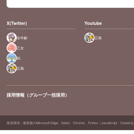
は本当に感謝し
かないです。こ
の作品じゃなか
ったら攻めに
「白いの出る
っ……」なんて
X(Twitter)
Youtube
言わせてくれな
いだろうか
ら…… あの一文
全年齢
広報
でもう本当にド
ラマCD買って
よかった!!と幸
乙女
せが最高潮にな
りました。 そし
BL
てなにより、エ
イトくんのこと
がだーーい好き
広報
だからドライで
イかせるほど愛
しちゃうんだよ
ねえーと好意を
口でも体でも存
分に注ぎ込むブ
採用情報（グループ一括採用）
レイドが改めて
好きだなー!どこ
のボイスドラマ
を聞くたびに噛
み締めていま
す。 ぜひまた2
周目がきたらた
推奨環境：最新版のMicrosoft Edge、Safari、Chrome、Firefox（JavaScript・Cooki
くさんかわいい
オノマトペを言