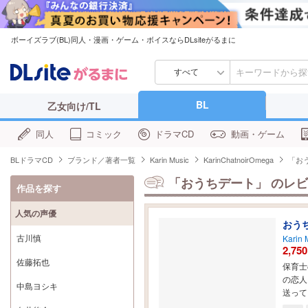
ボーイズラブ(BL)同人・漫画・ゲーム・ボイスならDLsiteがるまに
すべて
BL
乙女向け/TL
同人
コミック
ドラマCD
動画・ゲーム
BLドラマCD
ブランド／著者一覧
Karin Music
KarinChatnoirOmega
「お
「おうちデート」
のレビ
作品を探す
人気の声優
おう
古川慎
Karin 
2,750
佐藤拓也
保育士
の恋人
中島ヨシキ
送って