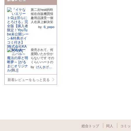
第二次heat的時
候在自販機買情
趣用品讓受一個
人在床上解決笑
到不行,這也太拷
by
S_popo
問了吧作者壞壞
這樣都沒出手必
須要給大我一個
敬禮 河西飾演的
京司太喜歡,又帥
発売されて、何
氣又可愛又受又
度聞いたか分か
色!演技喜歡聲線
らないです その
喜歡とにかく最
くらいハートの
高!!!!!!沒想到連
夢もといブレエ
舔個槍都可以這
by
げんきげんき
イパートが大好
麼色??好喜??
きです! 無邪気
劇情幽默的地方
なブレイドから
也都很可愛很喜
新着レビューをもっと見る
発せられる「し
歡,希望Darma C
こしこ」「ぴゅ
D也能繼續出續
っぴゅ」などの
篇!!☺️
かわいいオノマ
トペが本当
に……執筆者の
方ブレイドの良
さを分かってい
て最高です……
その可愛い言動
からのデカい逸
総合トップ
同人
コミッ
物、激ピスなど