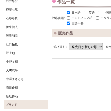
白井悠介
作品一覧
斉藤壮馬
日本語
英語
中国
対応言語:
インドネシア語
イタリ
石谷春貴
言語不要
伊東健人
販売作品
興津和幸
江口拓也
4
並び替え :
野上翔
小野友樹
天﨑滉平
中澤まさとも
増田俊樹
新垣樽助
ブランド