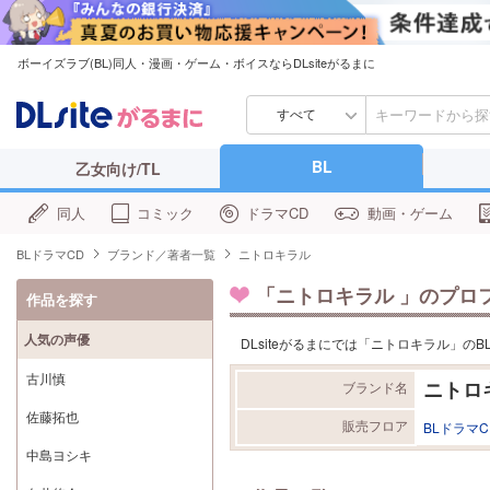
ボーイズラブ(BL)同人・漫画・ゲーム・ボイスならDLsiteがるまに
すべて
BL
乙女向け/TL
同人
コミック
ドラマCD
動画・ゲーム
BLドラマCD
ブランド／著者一覧
ニトロキラル
「
ニトロキラル
」のプロ
作品を探す
人気の声優
DLsiteがるまにでは「ニトロキラル」
古川慎
ニトロ
ブランド名
佐藤拓也
販売フロア
BLドラマC
中島ヨシキ