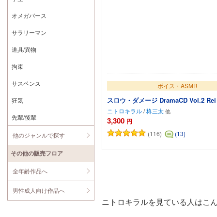
オメガバース
サラリーマン
道具/異物
拘束
サスペンス
ボイス・ASMR
スロウ・ダメージ DramaCD Vol.2 Rei A
狂気
ニトロキラル
/
柊三太
先輩/後輩
3,300
円
(116)
(13)
他のジャンルで探す
カートに追加
その他の販売フロア
全年齢作品へ
男性成人向け作品へ
ニトロキラルを見ている人はこ