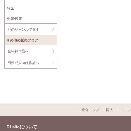
狂気
先輩/後輩
他のジャンルで探す
その他の販売フロア
全年齢作品へ
男性成人向け作品へ
総合トップ
同人
コミッ
DLsiteについて