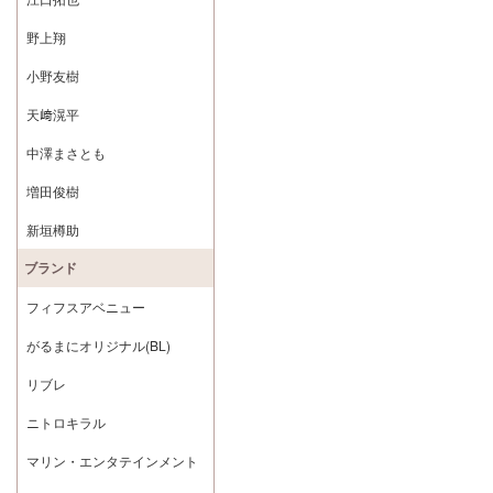
野上翔
小野友樹
天﨑滉平
中澤まさとも
増田俊樹
新垣樽助
ブランド
フィフスアベニュー
がるまにオリジナル(BL)
リブレ
ニトロキラル
マリン・エンタテインメント