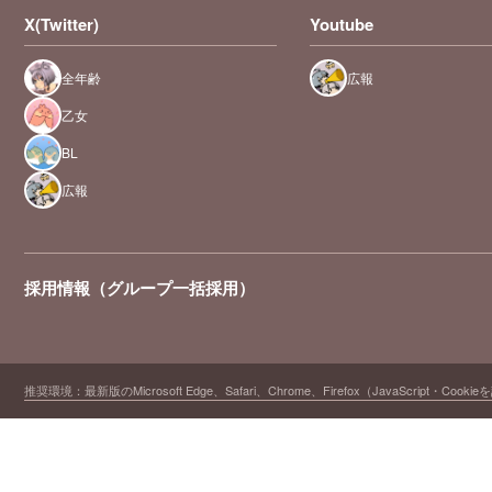
X(Twitter)
Youtube
全年齢
広報
乙女
BL
広報
採用情報（グループ一括採用）
推奨環境：最新版のMicrosoft Edge、Safari、Chrome、Firefox（JavaScript・Cooki