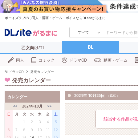
ボーイズラブ(BL)同人・漫画・ゲーム・ボイスならDLsiteがるまに
すべて
BL
乙女向け/TL
同人
コミック
ドラマCD
動画・ゲーム
BLドラマCD
発売カレンダー
発売カレンダー
2024年 10月25日
（0本）
カレンダー
<<
2024年10月
>>
日
月
火
水
木
金
土
該当する作品が見
1
2
3
4
5
6
7
8
9
10
11
12
13
14
15
16
17
18
19