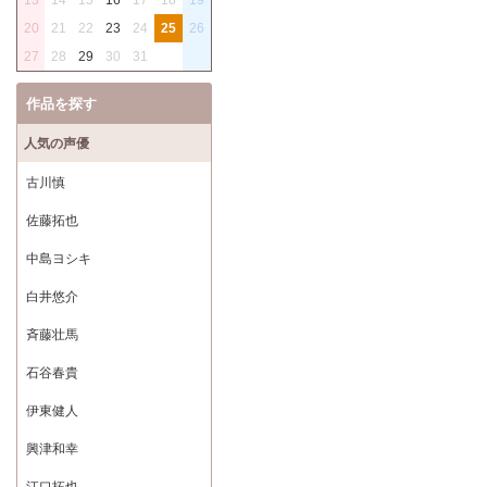
20
21
22
23
24
25
26
27
28
29
30
31
作品を探す
人気の声優
古川慎
佐藤拓也
中島ヨシキ
白井悠介
斉藤壮馬
石谷春貴
伊東健人
興津和幸
江口拓也