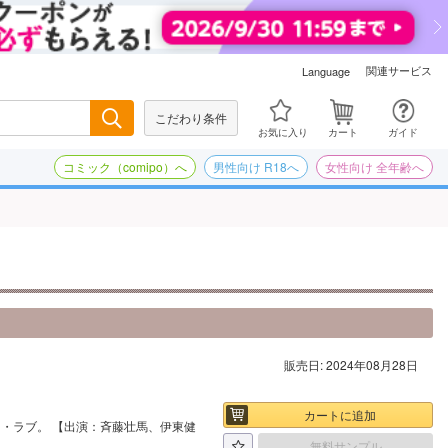
関連サービス
Language
こだわり条件
検索
お気に入り
カート
ガイド
コミック（comipo）へ
男性向け R18へ
女性向け 全年齢へ
販売日: 2024年08月28日
カートに追加
・ラブ。 【出演：斉藤壮馬、伊東健
無料サンプル