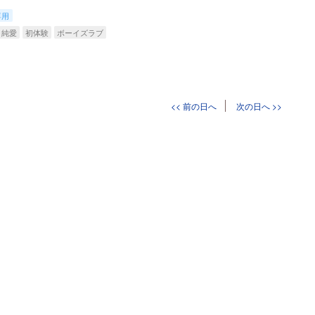
専用
純愛
初体験
ボーイズラブ
<< 前の日へ
次の日へ >>