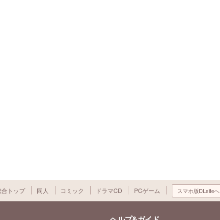
総合トップ
同人
コミック
ドラマCD
PCゲーム
スマホ版DLsiteへ
ヘルプ&ガイド