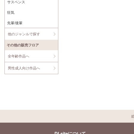
サスペンス
狂気
先輩/後輩
他のジャンルで探す
その他の販売フロア
全年齢作品へ
男性成人向け作品へ
DLsiteについて