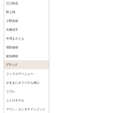
江口拓也
野上翔
小野友樹
天﨑滉平
中澤まさとも
増田俊樹
新垣樽助
ブランド
フィフスアベニュー
がるまにオリジナル(BL)
リブレ
ニトロキラル
マリン・エンタテインメント