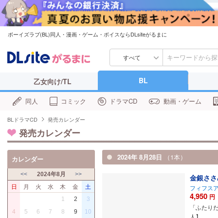
ボーイズラブ(BL)同人・漫画・ゲーム・ボイスならDLsiteがるまに
すべて
BL
乙女向け/TL
同人
コミック
ドラマCD
動画・ゲーム
BLドラマCD
発売カレンダー
発売カレンダー
2024年 8月28日
（1本）
カレンダー
<<
2024年8月
>>
金銀ささ
日
月
火
水
木
金
土
フィフス
4,950
円
1
2
3
「ふたり
4
5
6
7
8
9
10
人】