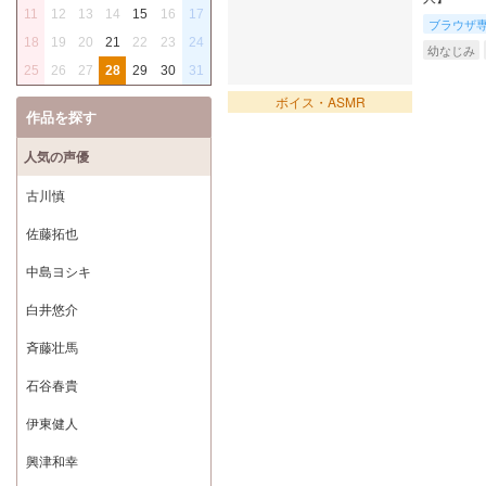
11
12
13
14
15
16
17
ブラウザ
18
19
20
21
22
23
24
幼なじみ
25
26
27
28
29
30
31
ボイス・ASMR
作品を探す
人気の声優
古川慎
佐藤拓也
中島ヨシキ
白井悠介
斉藤壮馬
石谷春貴
伊東健人
興津和幸