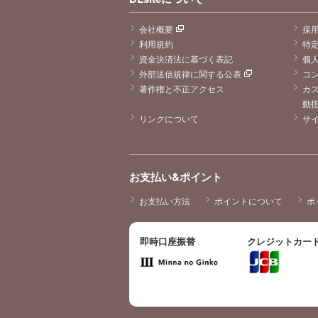
会社概要
採
利用規約
特
資金決済法に基づく表記
個
外部送信規律に関する公表
コ
著作権と不正アクセス
カ
動
リンクについて
サ
お支払い&ポイント
お支払い方法
ポイントについて
ポ
即時口座振替
クレジットカー