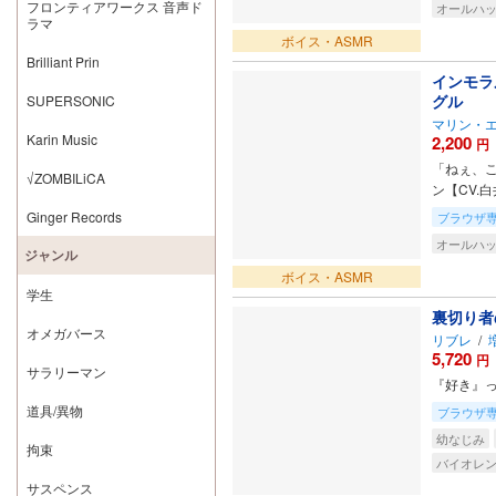
フロンティアワークス 音声ド
オールハ
ラマ
ボイス・ASMR
Brilliant Prin
インモラ
グル
SUPERSONIC
マリン・
Karin Music
2,200
円
「ねぇ、こ
√ZOMBILiCA
ン【CV.
Ginger Records
ブラウザ
オールハ
ジャンル
ボイス・ASMR
学生
裏切り者
オメガバース
リブレ
/
5,720
円
サラリーマン
『好き』
道具/異物
ブラウザ
幼なじみ
拘束
バイオレ
サスペンス