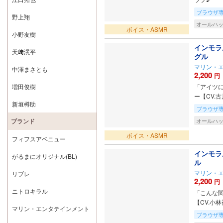
ブラウザ
野上翔
オールハ
ボイス・ASMR
小野友樹
インモラ
天﨑滉平
グル
マリン・
中澤まさとも
2,200
円
増田俊樹
「アイツに
ー【CV.
新垣樽助
ブラウザ
ブランド
オールハ
ボイス・ASMR
フィフスアベニュー
インモラ
がるまにオリジナル(BL)
ル
マリン・
リブレ
2,200
円
ニトロキラル
「こんな関
【CV.小
マリン・エンタテインメント
ブラウザ