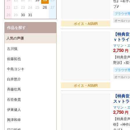
也】×若手
ブ♪
21
22
23
24
25
26
27
ブラウザ
28
29
30
31
オールハ
ボイス・ASMR
作品を探す
【特典音
人気の声優
ｖトライ
マリン・
古川慎
2,750
円
【特典音声
佐藤拓也
野渉】×双
中島ヨシキ
ブラウザ
オールハ
白井悠介
ボイス・ASMR
斉藤壮馬
【特典音
石谷春貴
スｖトラ
マリン・
伊東健人
2,750
円
【特典音声
興津和幸
樹】×神作
江口拓也
ラブ♪