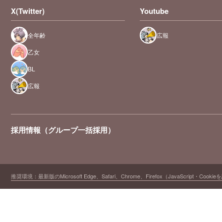
X(Twitter)
Youtube
全年齢
広報
乙女
BL
広報
採用情報（グループ一括採用）
推奨環境：最新版のMicrosoft Edge、Safari、Chrome、Firefox（JavaScript・Cooki