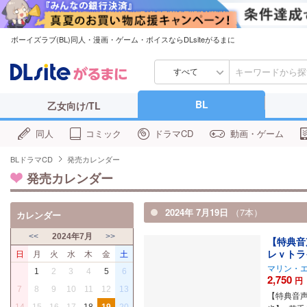
ボーイズラブ(BL)同人・漫画・ゲーム・ボイスならDLsiteがるまに
すべて
BL
乙女向け/TL
同人
コミック
ドラマCD
動画・ゲーム
BLドラマCD
発売カレンダー
発売カレンダー
2024年 7月19日
（7本）
カレンダー
<<
2024年7月
>>
【特典音
レｖトラ
日
月
火
水
木
金
土
マリン・
1
2
3
4
5
6
2,750
円
7
8
9
10
11
12
13
【特典音声
14
15
16
17
18
19
20