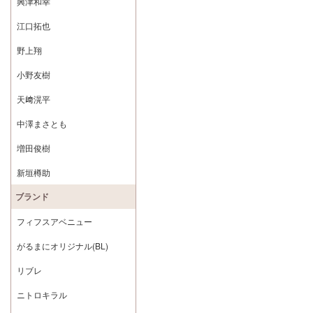
興津和幸
江口拓也
野上翔
小野友樹
天﨑滉平
中澤まさとも
増田俊樹
新垣樽助
ブランド
フィフスアベニュー
がるまにオリジナル(BL)
リブレ
ニトロキラル