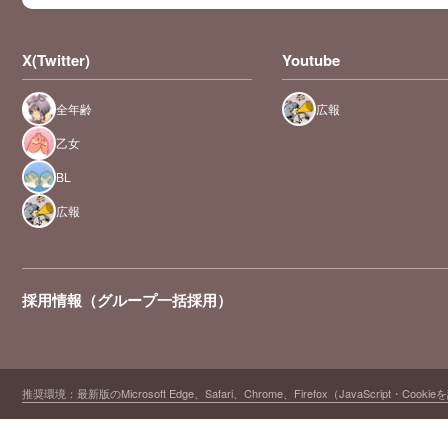
X(Twitter)
Youtube
全年齢
広報
乙女
BL
広報
採用情報（グループ一括採用）
推奨環境：最新版のMicrosoft Edge、Safari、Chrome、Firefox（JavaScript・Cooki