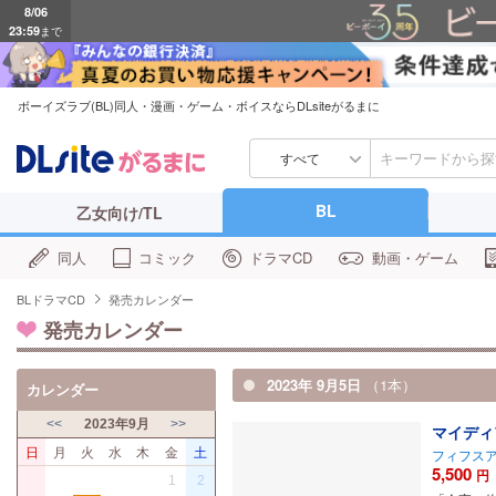
23:59
まで
ボーイズラブ(BL)同人・漫画・ゲーム・ボイスならDLsiteがるまに
すべて
BL
乙女向け/TL
同人
コミック
ドラマCD
動画・ゲーム
BLドラマCD
発売カレンダー
発売カレンダー
2023年 9月5日
（1本）
カレンダー
<<
2023年9月
>>
マイディ
日
月
火
水
木
金
土
フィフス
5,500
円
1
2