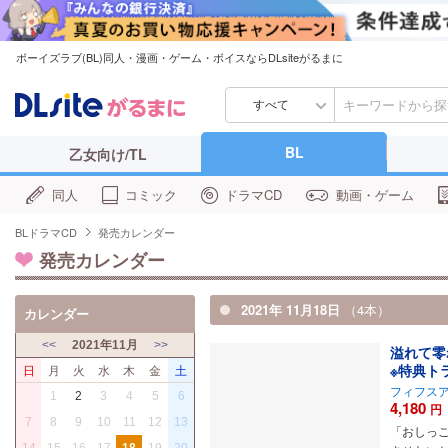
ボーイズラブ(BL)同人・漫画・ゲーム・ボイスならDLsiteがるまに
すべて
BL
乙女向け/TL
同人
コミック
ドラマCD
動画・ゲーム
BLドラマCD
発売カレンダー
発売カレンダー
2021年 11月18日
（4本）
カレンダー
<<
2021年11月
>>
溢れて零
※特典ト
日
月
火
水
木
金
土
フィフス
1
2
3
4
5
6
4,180
円
7
8
9
10
11
12
13
「おしっ
14
15
16
17
18
19
20