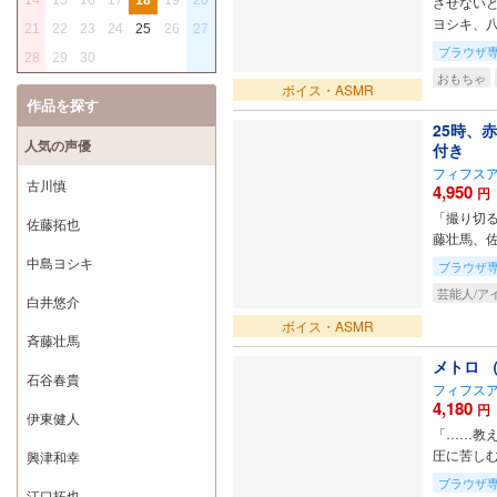
させないと
ヨシキ、
21
22
23
24
25
26
27
ブラウザ
28
29
30
おもちゃ
ボイス・ASMR
作品を探す
25時、
人気の声優
付き
フィフス
古川慎
4,950
円
「撮り切る
佐藤拓也
藤壮馬、
中島ヨシキ
ブラウザ
芸能人/ア
白井悠介
ボイス・ASMR
斉藤壮馬
メトロ 
石谷春貴
フィフス
4,180
円
伊東健人
「……教え
圧に苦し
興津和幸
ブラウザ
江口拓也