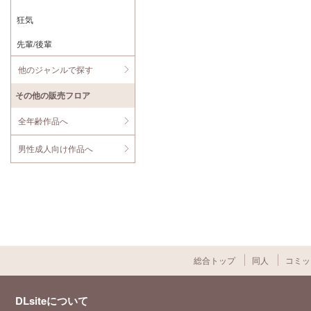
狂気
先輩/後輩
他のジャンルで探す
その他の販売フロア
全年齢作品へ
男性成人向け作品へ
総合トップ
同人
コミッ
DLsiteについて