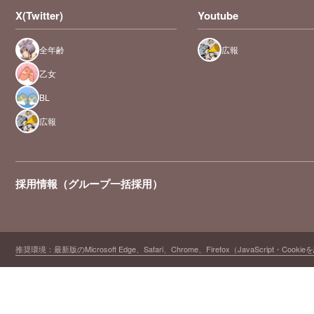
X(Twitter)
Youtube
全年齢
広報
乙女
BL
広報
採用情報（グループ一括採用）
推奨環境：最新版のMicrosoft Edge、Safari、Chrome、Firefox（JavaScript・Cooki