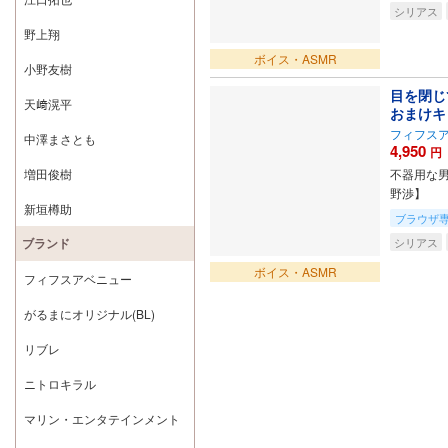
シリアス
野上翔
ボイス・ASMR
小野友樹
目を閉じ
天﨑滉平
おまけキ
フィフス
中澤まさとも
4,950
円
増田俊樹
不器用な男
野渉】
新垣樽助
ブラウザ
ブランド
シリアス
ボイス・ASMR
フィフスアベニュー
がるまにオリジナル(BL)
リブレ
ニトロキラル
マリン・エンタテインメント