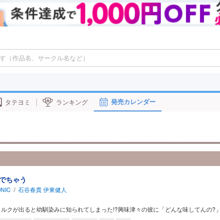
発売カレンダー
タテヨミ
ランキング
でちゃう
NIC
/
石谷春貴
伊東健人
ルクが出ると幼馴染みに知られてしまった!?興味津々の彼に「どんな味してんの?」