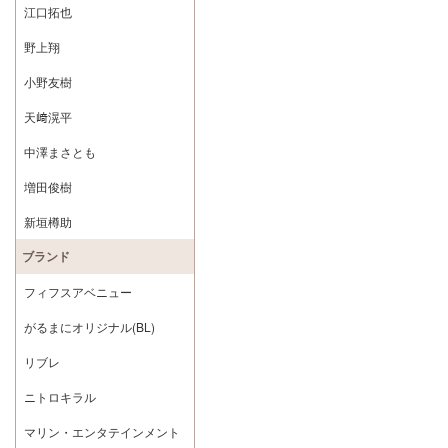
江口拓也
野上翔
小野友樹
天﨑滉平
中澤まさとも
増田俊樹
新垣樽助
ブランド
フィフスアベニュー
がるまにオリジナル(BL)
リブレ
ニトロキラル
マリン・エンタテインメント