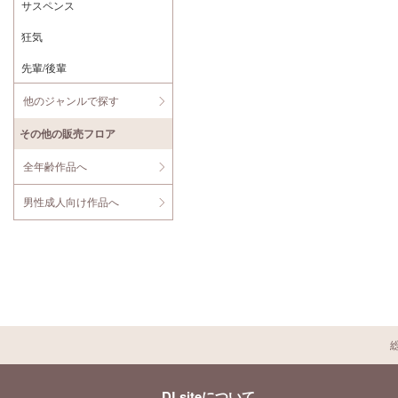
サスペンス
狂気
先輩/後輩
他のジャンルで探す
その他の販売フロア
全年齢作品へ
男性成人向け作品へ
DLsiteについて