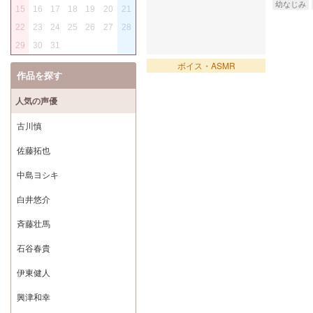
幼なじみ
15
16
17
18
19
20
21
22
23
24
25
26
27
28
29
30
31
ボイス・ASMR
作品を探す
人気の声優
古川慎
佐藤拓也
中島ヨシキ
白井悠介
斉藤壮馬
石谷春貴
伊東健人
興津和幸