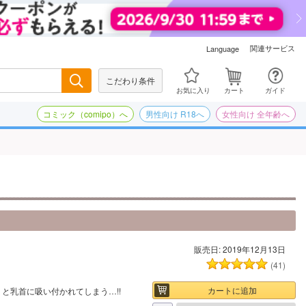
関連サービス
Language
こだわり条件
検索
お気に入り
カート
ガイド
コミック（comipo）へ
男性向け R18へ
女性向け 全年齢へ
販売日: 2019年12月13日
(41)
カートに追加
と乳首に吸い付かれてしまう…!!