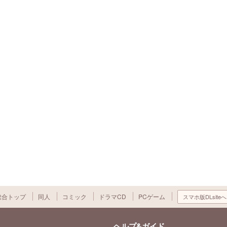
総合トップ
同人
コミック
ドラマCD
PCゲーム
スマホ版DLsiteへ
ヘルプ&ガイド