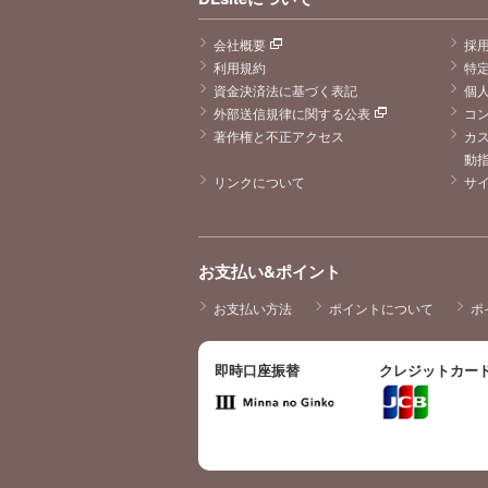
会社概要
採
利用規約
特
資金決済法に基づく表記
個
外部送信規律に関する公表
コ
著作権と不正アクセス
カ
動
リンクについて
サ
お支払い&ポイント
お支払い方法
ポイントについて
ポ
即時口座振替
クレジットカー