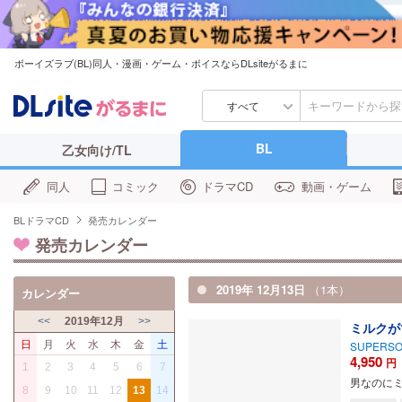
ボーイズラブ(BL)同人・漫画・ゲーム・ボイスならDLsiteがるまに
すべて
BL
乙女向け/TL
同人
コミック
ドラマCD
動画・ゲーム
BLドラマCD
発売カレンダー
発売カレンダー
2019年 12月13日
（1本）
カレンダー
<<
2019年12月
>>
ミルクが
日
月
火
水
木
金
土
SUPERSO
4,950
円
1
2
3
4
5
6
7
男なのにミ
8
9
10
11
12
13
14