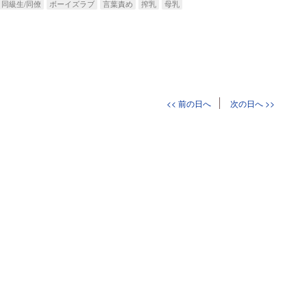
同級生/同僚
ボーイズラブ
言葉責め
搾乳
母乳
<< 前の日へ
次の日へ >>