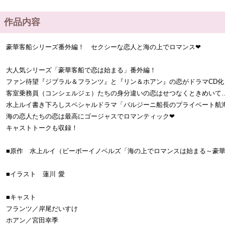
作品内容
豪華客船シリーズ番外編！ セクシーな恋人と海の上でロマンス❤
大人気シリーズ「豪華客船で恋は始まる」番外編！
ファン待望『ジブラル＆フランツ』と『リン＆ホアン』の恋がドラマCD化
客室乗務員（コンシェルジェ）たちの身分違いの恋はせつなくときめいて
水上ルイ書き下ろしスペシャルドラマ「バルジーニ船長のプライベート航
海の恋人たちの恋は最高にゴージャスでロマンティック❤
キャストトークも収録！
■原作 水上ルイ（ビーボーイノベルズ「海の上でロマンスは始まる～豪華
■イラスト 蓮川 愛
■キャスト
フランツ／岸尾だいすけ
ホアン／宮田幸季