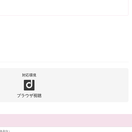
対応環境
ブラウザ視聴
条和矢）