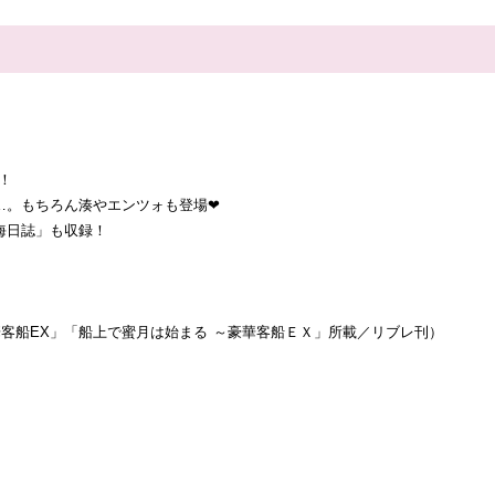
！
…。もちろん湊やエンツォも登場❤
海日誌」も収録！
客船EX」「船上で蜜月は始まる ～豪華客船ＥＸ」所載／リブレ刊）