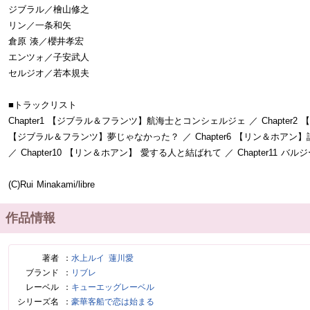
ジブラル／檜山修之
リン／一条和矢
倉原 湊／櫻井孝宏
エンツォ／子安武人
セルジオ／若本規夫
■トラックリスト
Chapter1 【ジブラル＆フランツ】航海士とコンシェルジェ ／ Chapter2
【ジブラル＆フランツ】夢じゃなかった？ ／ Chapter6 【リン＆ホアン】許さ
／ Chapter10 【リン＆ホアン】 愛する人と結ばれて ／ Chapter11 
(C)Rui Minakami/libre
作品情報
著者
水上ルイ
蓮川愛
ブランド
リブレ
レーベル
キューエッグレーベル
シリーズ名
豪華客船で恋は始まる