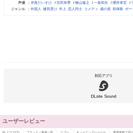
声優
岸尾だいすけ
宮田幸季
檜山修之
一条和矢
櫻井孝宏
ジャンル
外国人
健気受け
年上
恋人同士
コメディ
歳の差
初体験
ボー
対応アプリ
DLsite Sound
ユーザーレビュー
BLドラマCD
ブランド／著者一覧
リブレ
キューエッグレーベル
豪華客船で恋