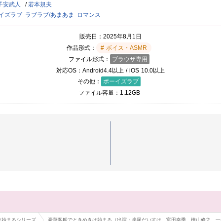
子安武人
若本規夫
イズラブ
ラブラブ/あまあま
ロマンス
販売日
2025年8月1日
作品形式
ボイス・ASMR
ファイル形式
ブラウザ専用
対応OS
Android4.4以上 / iOS 10.0以上
その他
ボーイズラブ
ファイル容量
1.12GB
は始まるシリーズ
豪華客船でときめきは始まる（出演：岸尾だいすけ、宮田幸季、檜山修之、一