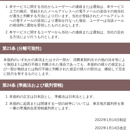
本サービスに関する当社からユーザーへの連絡または通知は、本サービス
上での掲示、登録されたメールアドレスへの電子メールの送信その他当社
が適当と判断する方法により行います。当社が登録されたメールアドレス
への電子メールの送信により通知を行なった場合、ユーザーは当該メール
の発信時に通知を受領したものとみなします。
本サービスに関するユーザーから当社への連絡または通知は、当社の定め
る方法により行うものとします。
第23条 (分離可能性)
本規約のいずれかの条項またはその一部が、消費者契約法その他の法令等によ
り無効または執行不能と判断された場合であっても、本規約の残りの規定およ
び一部が無効または執行不能と判断された規定の残りの部分は、継続して完全
に効力を有するものとします。
第24条 (準拠法および裁判管轄)
本規約の正文は日本語とし、準拠法は日本法とします。
本規約に起因または関連する一切の紛争については、東京地方裁判所を第
一審の専属的合意管轄裁判所とします。
2022年1月14日制定
2022年1月14日改定