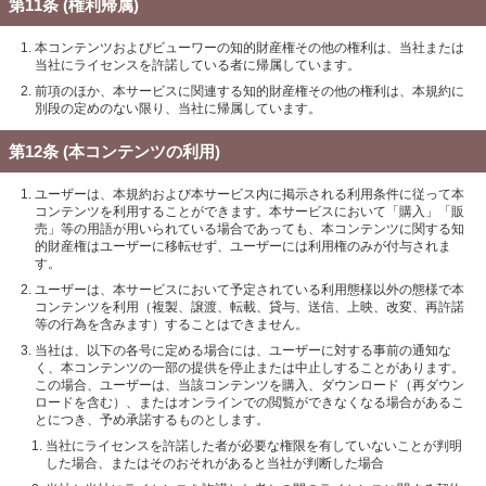
第11条 (権利帰属)
本コンテンツおよびビューワーの知的財産権その他の権利は、当社または
当社にライセンスを許諾している者に帰属しています。
前項のほか、本サービスに関連する知的財産権その他の権利は、本規約に
別段の定めのない限り、当社に帰属しています。
第12条 (本コンテンツの利用)
ユーザーは、本規約および本サービス内に掲示される利用条件に従って本
コンテンツを利用することができます。本サービスにおいて「購入」「販
売」等の用語が用いられている場合であっても、本コンテンツに関する知
的財産権はユーザーに移転せず、ユーザーには利用権のみが付与されま
す。
ユーザーは、本サービスにおいて予定されている利用態様以外の態様で本
コンテンツを利用（複製、譲渡、転載、貸与、送信、上映、改変、再許諾
等の行為を含みます）することはできません。
当社は、以下の各号に定める場合には、ユーザーに対する事前の通知な
く、本コンテンツの一部の提供を停止または中止しすることがあります。
この場合、ユーザーは、当該コンテンツを購入、ダウンロード（再ダウン
ロードを含む）、またはオンラインでの閲覧ができなくなる場合があるこ
とにつき、予め承諾するものとします。
当社にライセンスを許諾した者が必要な権限を有していないことが判明
した場合、またはそのおそれがあると当社が判断した場合