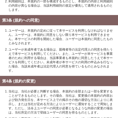
利用細則は、本規約の一部を構成するものとし、本規約の内容と利用細則
の内容が異なる場合は、当該利用細則の規定が優先して適用されるものと
します。
第3条 (規約への同意)
ユーザーは、本規約の定めに従って本サービスを利用しなければなりませ
ん。ユーザーは、本規約に同意をしない限り本サービスを利用できませ
ん。本サービスの利用を開始した場合、ユーザーは本規約に同意したもの
とみなされます。
ユーザーが未成年者である場合は、親権者等の法定代理人の同意を得たう
えで本サービスを利用してください。また、ユーザーが本サービスを事業
者のために利用する場合は、当該事業者も本規約に同意したうえで本サー
ビスを利用してください。未成年者が本サービスの利用の申込みを行なっ
た場合、当該未成年者は法定代理人の同意を得ているものとみなされま
す。
第4条 (規約の変更)
当社は、当社が必要と判断する場合、本規約の全部または一部を変更する
ことができるものとします。その場合、当社は、変更後の本規約の内容お
よび効力発生日を、本サービス上での掲示その他の適切な方法によりに表
示し、または当社が定める方法によりユーザーに通知することで周知しま
す。ただし、法令上ユーザーの同意が必要となるような内容の変更の場合
は、当社所定の方法で登録ユーザーの同意を得るものとします。