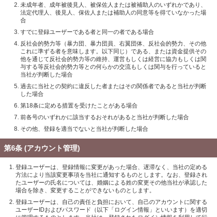
未成年者、成年被後見人、被保佐人または被補助人のいずれかであり、
法定代理人、後見人、保佐人または補助人の同意等を得ていなかった場
合
すでに登録ユーザーである者と同一の者である場合
反社会的勢力等（暴力団、暴力団員、右翼団体、反社会的勢力、その他
これに準ずる者を意味します。以下同じ）である、または資金提供その
他を通じて反社会的勢力等の維持、運営もしくは経営に協力もしくは関
与する等反社会的勢力等との何らかの交流もしくは関与を行っていると
当社が判断した場合
過去に当社との契約に違反した者またはその関係者であると当社が判断
した場合
第18条に定める措置を受けたことがある場合
前各号のいずれかに該当するおそれがあると当社が判断した場合
その他、登録を適当でないと当社が判断した場合
第6条 (アカウント管理)
登録ユーザーは、登録情報に変更があった場合、遅滞なく、当社の定める
方法により当該変更事項を当社に通知するものとします。なお、登録され
たユーザーの氏名については、婚姻による姓の変更その他当社が承認した
場合を除き、変更することができないものとします。
登録ユーザーは、自己の責任と負担において、自己のアカウントに関する
ユーザーIDおよびパスワード（以下「ログイン情報」といいます）を適切