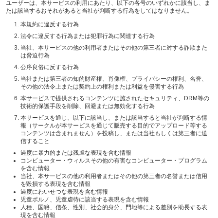
ユーザーは、本サービスの利用にあたり、以下の各号のいずれかに該当し、ま
たは該当するおそれがあると当社が判断する行為をしてはなりません。
本規約に違反する行為
法令に違反する行為または犯罪行為に関連する行為
当社、本サービスの他の利用者またはその他の第三者に対する詐欺また
は脅迫行為
公序良俗に反する行為
当社または第三者の知的財産権、肖像権、プライバシーの権利、名誉、
その他の法令上または契約上の権利または利益を侵害する行為
本サービスで提供されるコンテンツに施されたセキュリティ、DRM等の
技術的保護手段を削除、回避または無効化する行為
本サービスを通じ、以下に該当し、または該当すると当社が判断する情
報（サークルが本サービスを通じて販売する目的でアップロード等する
コンテンツは含まれません）を投稿し、または当社もしくは第三者に送
信すること
過度に暴力的または残虐な表現を含む情報
コンピューター・ウィルスその他の有害なコンピューター・プログラム
を含む情報
当社、本サービスの他の利用者またはその他の第三者の名誉または信用
を毀損する表現を含む情報
過度にわいせつな表現を含む情報
児童ポルノ、児童虐待に該当する表現を含む情報
人種、国籍、信条、性別、社会的身分、門地等による差別を助長する表
現を含む情報