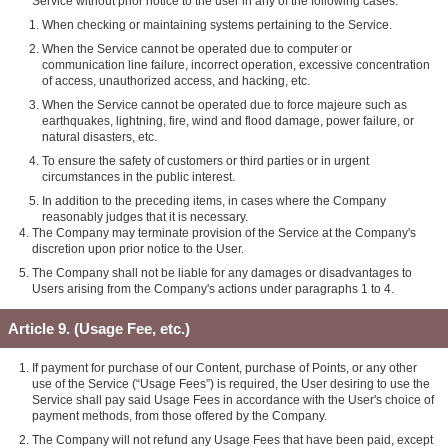
Service without prior notice to the user in any of the following cases:
When checking or maintaining systems pertaining to the Service.
When the Service cannot be operated due to computer or
communication line failure, incorrect operation, excessive concentration
of access, unauthorized access, and hacking, etc.
When the Service cannot be operated due to force majeure such as
earthquakes, lightning, fire, wind and flood damage, power failure, or
natural disasters, etc.
To ensure the safety of customers or third parties or in urgent
circumstances in the public interest.
In addition to the preceding items, in cases where the Company
reasonably judges that it is necessary.
The Company may terminate provision of the Service at the Company's
discretion upon prior notice to the User.
The Company shall not be liable for any damages or disadvantages to
Users arising from the Company's actions under paragraphs 1 to 4.
Article 9. (Usage Fee, etc.)
If payment for purchase of our Content, purchase of Points, or any other
use of the Service (“Usage Fees”) is required, the User desiring to use the
Service shall pay said Usage Fees in accordance with the User's choice of
payment methods, from those offered by the Company.
The Company will not refund any Usage Fees that have been paid, except