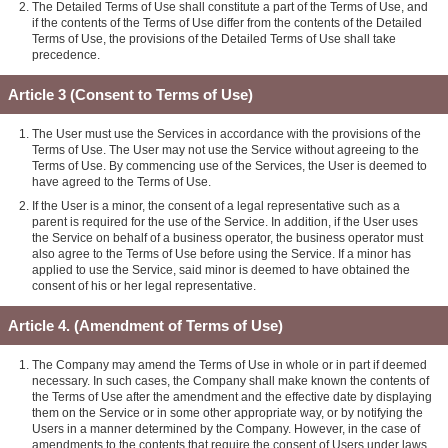
The Detailed Terms of Use shall constitute a part of the Terms of Use, and
if the contents of the Terms of Use differ from the contents of the Detailed
Terms of Use, the provisions of the Detailed Terms of Use shall take
precedence.
Article 3 (Consent to Terms of Use)
The User must use the Services in accordance with the provisions of the
Terms of Use. The User may not use the Service without agreeing to the
Terms of Use. By commencing use of the Services, the User is deemed to
have agreed to the Terms of Use.
If the User is a minor, the consent of a legal representative such as a
parent is required for the use of the Service. In addition, if the User uses
the Service on behalf of a business operator, the business operator must
also agree to the Terms of Use before using the Service. If a minor has
applied to use the Service, said minor is deemed to have obtained the
consent of his or her legal representative.
Article 4. (Amendment of Terms of Use)
The Company may amend the Terms of Use in whole or in part if deemed
necessary. In such cases, the Company shall make known the contents of
the Terms of Use after the amendment and the effective date by displaying
them on the Service or in some other appropriate way, or by notifying the
Users in a manner determined by the Company. However, in the case of
amendments to the contents that require the consent of Users under laws