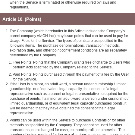
when the Service is terminated or otherwise required by laws and
regulations.
Article 10. (Points)
The Company (which hereinafter in this Article includes the Company's
parent company viviON Inc.) may issue points that can be used to pay for
Usage Fees for the Service. The types of points are as specified in the
following items. The purchase denominations, transaction methods,
expiration date, and other point conferment conditions are as separately
determined by the Company.
Free Points: Points that the Company grants free of charge to Users who
perform acts specified by the Company related to the Service.
Paid Points: Points purchased through the payment of a fee by the User
for the Service.
If the User is a minor, an adult ward, a person under curatorship / limited
guardianship, or of equivalent legal capacity, the consent of a legal
representative such as a parent or legal representative is required for the
purchase of points. If a minor, an adult ward, a person under curatorship /
limited guardianship, or of equivalent legal capacity purchases points, it
will be deemed that they have obtained the consent of their legal
representative.
Points can be used within the Service to purchase Contents or for other
methods as specified by the Company. They cannot be used for other
transactions, or exchanged for cash, economic profit, or otherwise. The
number of points required for the use of various services are as separately