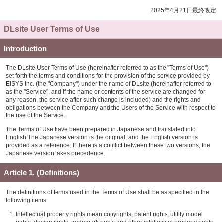
2025年4月21日最終改定
DLsite User Terms of Use
Introduction
The DLsite User Terms of Use (hereinafter referred to as the "Terms of Use")
set forth the terms and conditions for the provision of the service provided by
EISYS Inc. (the "Company") under the name of DLsite (hereinafter referred to
as the "Service", and if the name or contents of the service are changed for
any reason, the service after such change is included) and the rights and
obligations between the Company and the Users of the Service with respect to
the use of the Service.
The Terms of Use have been prepared in Japanese and translated into
English.The Japanese version is the original, and the English version is
provided as a reference. If there is a conflict between these two versions, the
Japanese version takes precedence.
Article 1. (Definitions)
The definitions of terms used in the Terms of Use shall be as specified in the
following items.
Intellectual property rights mean copyrights, patent rights, utility model
rights, design rights, trademark rights and other intellectual property rights