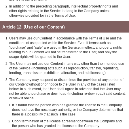
In addition to the preceding paragraph, intellectual property rights and
other rights relating to the Service belong to the Company unless
otherwise provided for in the Terms of Use.
Article 12. (Use of our Content)
Users may use our Content in accordance with the Terms of Use and the
conditions of use posted within the Service. Even if terms such as
"purchase" and "sale" are used in the Service, intellectual property rights
relating to our Content will not be transferred to the User, and only the
usage rights will be granted to the User.
The User may not use our Content in any way other than the intended use
of the Service (including acts such as reproduction, transfer, reprinting,
lending, transmission, exhibition, alteration, and sublicensing).
The Company may suspend or discontinue the provision of any portion of
our Content without prior notice to the User in any of the cases listed
below. In such event, the User shall agree in advance that the User may
not be able to purchase or download (including re-download) said content,
or view it online.
It is found that the person who has granted the license to the Company
does not have the necessary authority, or the Company determines that
there is a possibility that such is the case.
Upon termination of the license agreement between the Company and
the person who has granted the license to the Company.