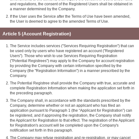
and regulations, the consent of the Registered Users shall be obtained in
a manner determined by the Company.
If the User uses the Service after the Terms of Use have been amended,
the User is deemed to agree to the amended Terms of Use.
Article 5 (Account Registration)
The Service includes services ("Services Requiring Registration") that can
be used only by users who have registered an account ("Registered
Users"). Those who wish to use Services Requiring Registration
("Potential Registrees") may apply to the Company for account registration
by providing the Company with certain information specified by the
Company (the "Registration Information") in a manner prescribed by the
Company.
The Potential Registree shall provide the Company with true, accurate and
complete Registration Information when making the application set forth in
the preceding paragraph.
The Company shall, in accordance with the standards prescribed by the
Company, determine whether or not an applicant who has filed an
application pursuant to Paragraph 1 (the “Applicant for Registration”) can
be registered, and if approving the registration, the Company shall notify
the Applicant for Registration to that effect. The registration of the Applicant
for Registration's account will be completed upon the Company's
notification set forth in this paragraph.
The Company may refuse registration and re-registration, or may cancel