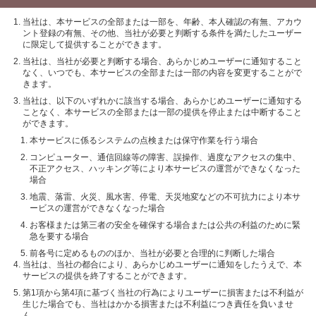
当社は、本サービスの全部または一部を、年齢、本人確認の有無、アカウ
ント登録の有無、その他、当社が必要と判断する条件を満たしたユーザー
に限定して提供することができます。
当社は、当社が必要と判断する場合、あらかじめユーザーに通知すること
なく、いつでも、本サービスの全部または一部の内容を変更することがで
きます。
当社は、以下のいずれかに該当する場合、あらかじめユーザーに通知する
ことなく、本サービスの全部または一部の提供を停止または中断すること
ができます。
本サービスに係るシステムの点検または保守作業を行う場合
コンピューター、通信回線等の障害、誤操作、過度なアクセスの集中、
不正アクセス、ハッキング等により本サービスの運営ができなくなった
場合
地震、落雷、火災、風水害、停電、天災地変などの不可抗力により本サ
ービスの運営ができなくなった場合
お客様または第三者の安全を確保する場合または公共の利益のために緊
急を要する場合
前各号に定めるもののほか、当社が必要と合理的に判断した場合
当社は、当社の都合により、あらかじめユーザーに通知をしたうえで、本
サービスの提供を終了することができます。
第1項から第4項に基づく当社の行為によりユーザーに損害または不利益が
生じた場合でも、当社はかかる損害または不利益につき責任を負いませ
ん。