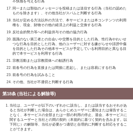
不快感を与える行為
同一または類似のメッセージを投稿または送信する行為（当社の認めた
ものを除きます）、その他当社がスパムと判断する行為
当社が定める方法以外の方法で、本サービスまたは本コンテンツの利用
権を、現金、財物その他の経済上の利益と交換する行為
反社会的勢力等への利益供与その他の協力行為
面識のない第三者との出会いや交際を目的とした行為、性行為やわいせ
つな行為を目的とした行為、他のユーザーに対する嫌がらせや誹謗中傷
を目的とした行為その他本サービスが予定している利用目的と異なる目
的で本サービスを利用する行為
宗教活動または宗教団体への勧誘行為
前各号の行為を直接または間接に惹起し、または容易にする行為
前各号の行為を試みること
その他、当社が不適切と判断する行為
第18条 (当社による解除等)
当社は、ユーザーが以下のいずれかに該当し、または該当するおそれがあ
ると当社が判断した場合は、あらかじめユーザーに通知または催告するこ
となく、本サービスの全部または一部の利用の停止、退会、本サービスに
関するユーザーと当社との間の契約（本規約に基づく契約を含みます。以
下同じ）の解除等、当社が必要かつ適切と合理的に判断する対応をするこ
とができます。