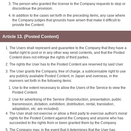
The person who granted the license to the Company requests to stop or
discontinue the provision.
In addition to the cases set forth in the preceding items, any case where
the Company judges that grounds have arisen that make it difficult to
provide the Content.
Article 13. (Posted Content)
The Users shall represent and guarantee to the Company that they have a
lawful right to post or in any other way send contents, and that the Posted
Content does not infringe the rights of third parties.
The rights the User has to the Posted Content are reserved by said User.
The User grants the Company, free of charge, a sublicensable right to use
any publicly available Posted Content, in Japan and overseas, in the
manners set forth in the following items:
Use to the extent necessary to allow the Users of the Service to view the
Posted Content.
Use for advertising of the Service (Reproduction, presentation, public
transmission, dictation, exhibition, distribution, rental, translation,
adaptation, etc. are included).
The User shall not exercise or allow a third party to exercise author's moral
rights for the Posted Content against the Company and anyone who has
succeeded to the rights from or been granted them by the Company.
The Company may, in the event that it determines that the User has