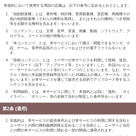
本規約において使用する用語の定義は、以下の各号に定めるとおりとします。
「知的財産権」とは、著作権、特許権、実用新案権、意匠権、商標権その
他の知的財産権（それらの権利を取得し、またはそれらの権利につき登録
等を出願する権利を含みます）をいいます。
「コンテンツ」とは、文章、音声、音楽、画像、動画、ソフトウェア、プ
ログラム、コードその他の情報をいいます。
「本コンテンツ」とは、本サービスにおいて購入・閲覧できるマンガ、小
説、ゲーム、音声作品等のコンテンツおよびその電子ファイルをいいま
す。
「投稿コンテンツ」とは、ユーザーが本サービスを利用して投稿、送信、
アップロード（以下「アップロード等」といいます）した、作品のレビュ
ー・サークルへのコメント等のコンテンツのことをいいます。なお、サー
クル（当社に作品販売登録申請を行った18歳以上の個人・サークル・法人
をいいます）が本サービスを通じて販売する目的でアップロード等するコ
ンテンツを含みません。
「利用細則」とは、本サービスに関して、本規約とは別に「規約」「ガイ
ドライン」「ポリシー」等の名称で当社が制定した条件等をいいます。
第2条 (適用)
本規約は、本サービスの提供条件および本サービスの利用に関する当社と
ユーザーとの間の権利義務関係を定めることを目的とし、ユーザーと当社
との間の本サービスの利用に関わる一切の関係に適用されます。