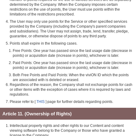
determined by the Company. When the Company imposes certain
restrictions on the use of points, the User must use points within the
limitations of the restrictions prescribed.
The User may only use points for the Service or other specified services
provided by the Company (including the Company's parent companies
and subsidiaries). The User may not assign, trade, lend, transfer, pledge,
guarantee, or otherwise dispose of points to any third party.
Points shall expire in the following cases.
Free Points: One year has passed since the last usage date (decrease in
points) or acquisition date (increase in points), whichever is later.
Paid Points: One year has passed since the last usage date (decrease in
points) or acquisition date (increase in points), whichever is later.
Both Free Points and Paid Points: When the viviON ID which the points
are associated with is deleted or erased.
Regardless of the reason, the Company shall not exchange points for cash
or other items with the exception of cases where it is required by laws and
regulations.
Please refer to [
THIS
] page for further details regarding points.
Article 11. (Ownership of Rights)
Intellectual property rights and other rights to our Content and content
viewing software belong to the Company or those who have granted a
license to the Company.