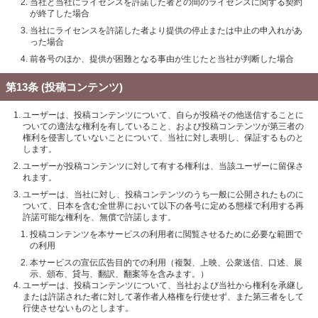
当社と当社にライセンスを許諾した者との間のライセンスに関する契約
が終了した場合
当社にライセンスを許諾した者より提供の停止または中止の申入れがあ
った場合
前各号のほか、提供が困難となる事由が生じたと当社が判断した場合
第13条 (投稿コンテンツ)
ユーザーは、投稿コンテンツについて、自らが投稿その他送信することに
ついての適法な権利を有していること、および投稿コンテンツが第三者の
権利を侵害していないことについて、当社に対し表明し、保証するものと
します。
ユーザーが投稿コンテンツに対して有する権利は、当該ユーザーに留保さ
れます。
ユーザーは、当社に対し、投稿コンテンツのうち一般に公開されたものに
ついて、日本を含む全世界において以下の各号に定める態様で利用する再
許諾可能な権利を、無償で許諾します。
投稿コンテンツを本サービスの利用者に閲覧させるために必要な範囲で
の利用
本サービスの宣伝広告目的での利用（複製、上映、公衆送信、口述、展
示、頒布、貸与、翻訳、翻案等を含みます。）
ユーザーは、投稿コンテンツについて、当社および当社から権利を承継し
または許諾された者に対して著作者人格権を行使せず、また第三者をして
行使させないものとします。