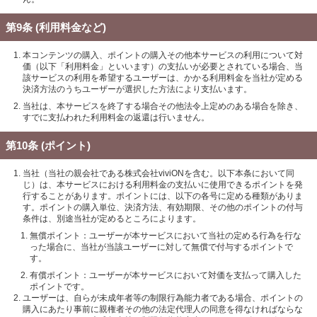
第9条 (利用料金など)
本コンテンツの購入、ポイントの購入その他本サービスの利用について対
価（以下「利用料金」といいます）の支払いが必要とされている場合、当
該サービスの利用を希望するユーザーは、かかる利用料金を当社が定める
決済方法のうちユーザーが選択した方法により支払います。
当社は、本サービスを終了する場合その他法令上定めのある場合を除き、
すでに支払われた利用料金の返還は行いません。
第10条 (ポイント)
当社（当社の親会社である株式会社viviONを含む。以下本条において同
じ）は、本サービスにおける利用料金の支払いに使用できるポイントを発
行することがあります。ポイントには、以下の各号に定める種類がありま
す。ポイントの購入単位、決済方法、有効期限、その他のポイントの付与
条件は、別途当社が定めるところによります。
無償ポイント：ユーザーが本サービスにおいて当社の定める行為を行な
った場合に、当社が当該ユーザーに対して無償で付与するポイントで
す。
有償ポイント：ユーザーが本サービスにおいて対価を支払って購入した
ポイントです。
ユーザーは、自らが未成年者等の制限行為能力者である場合、ポイントの
購入にあたり事前に親権者その他の法定代理人の同意を得なければならな