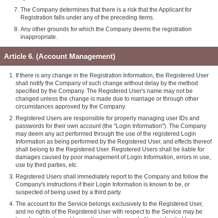
The Company determines that there is a risk that the Applicant for
Registration falls under any of the preceding items.
Any other grounds for which the Company deems the registration
inappropriate.
Article 6. (Account Management)
If there is any change in the Registration Information, the Registered User
shall notify the Company of such change without delay by the method
specified by the Company. The Registered User's name may not be
changed unless the change is made due to marriage or through other
circumstances approved by the Company.
Registered Users are responsible for properly managing user IDs and
passwords for their own account (the "Login Information"). The Company
may deem any act performed through the use of the registered Login
Information as being performed by the Registered User, and effects thereof
shall belong to the Registered User. Registered Users shall be liable for
damages caused by poor management of Login Information, errors in use,
use by third parties, etc.
Registered Users shall immediately report to the Company and follow the
Company's instructions if their Login Information is known to be, or
suspected of being used by a third party.
The account for the Service belongs exclusively to the Registered User,
and no rights of the Registered User with respect to the Service may be