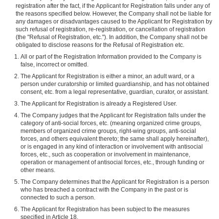
registration after the fact, if the Applicant for Registration falls under any of
the reasons specified below. However, the Company shall not be liable for
any damages or disadvantages caused to the Applicant for Registration by
such refusal of registration, re-registration, or cancellation of registration
(the "Refusal of Registration, etc."). In addition, the Company shall not be
obligated to disclose reasons for the Refusal of Registration etc.
All or part of the Registration Information provided to the Company is
false, incorrect or omitted.
The Applicant for Registration is either a minor, an adult ward, or a
person under curatorship or limited guardianship, and has not obtained
consent, etc. from a legal representative, guardian, curator, or assistant.
The Applicant for Registration is already a Registered User.
The Company judges that the Applicant for Registration falls under the
category of anti-social forces, etc. (meaning organized crime groups,
members of organized crime groups, right-wing groups, anti-social
forces, and others equivalent thereto; the same shall apply hereinafter),
or is engaged in any kind of interaction or involvement with antisocial
forces, etc., such as cooperation or involvement in maintenance,
operation or management of antisocial forces, etc., through funding or
other means.
The Company determines that the Applicant for Registration is a person
who has breached a contract with the Company in the past or is
connected to such a person.
The Applicant for Registration has been subject to the measures
specified in Article 18.