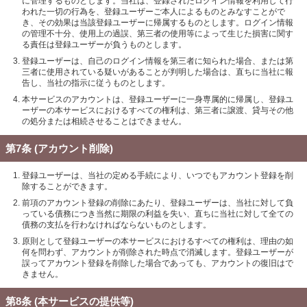
に管理するものとします。当社は、登録されたログイン情報を利用して行
われた一切の行為を、登録ユーザーご本人によるものとみなすことがで
き、その効果は当該登録ユーザーに帰属するものとします。ログイン情報
の管理不十分、使用上の過誤、第三者の使用等によって生じた損害に関す
る責任は登録ユーザーが負うものとします。
登録ユーザーは、自己のログイン情報を第三者に知られた場合、または第
三者に使用されている疑いがあることが判明した場合は、直ちに当社に報
告し、当社の指示に従うものとします。
本サービスのアカウントは、登録ユーザーに一身専属的に帰属し、登録ユ
ーザーの本サービスにおけるすべての権利は、第三者に譲渡、貸与その他
の処分または相続させることはできません。
第7条 (アカウント削除)
登録ユーザーは、当社の定める手続により、いつでもアカウント登録を削
除することができます。
前項のアカウント登録の削除にあたり、登録ユーザーは、当社に対して負
っている債務につき当然に期限の利益を失い、直ちに当社に対して全ての
債務の支払を行わなければならないものとします。
原則として登録ユーザーの本サービスにおけるすべての権利は、理由の如
何を問わず、アカウントが削除された時点で消滅します。登録ユーザーが
誤ってアカウント登録を削除した場合であっても、アカウントの復旧はで
きません。
第8条 (本サービスの提供等)