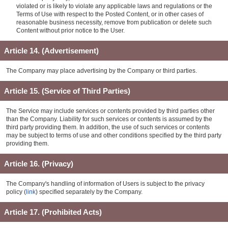
violated or is likely to violate any applicable laws and regulations or the
Terms of Use with respect to the Posted Content, or in other cases of
reasonable business necessity, remove from publication or delete such
Content without prior notice to the User.
Article 14. (Advertisement)
The Company may place advertising by the Company or third parties.
Article 15. (Service of Third Parties)
The Service may include services or contents provided by third parties other
than the Company. Liability for such services or contents is assumed by the
third party providing them. In addition, the use of such services or contents
may be subject to terms of use and other conditions specified by the third party
providing them.
Article 16. (Privacy)
The Company's handling of information of Users is subject to the privacy
policy (
link
) specified separately by the Company.
Article 17. (Prohibited Acts)