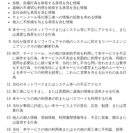
自殺、自傷行為を助長する表現を含む情報
薬物の不適切な利用を助長する表現を含む情報
反社会的な表現を含む情報
チェーンメール等の第三者への情報の拡散を求める情報
他人に不快感を与える表現を含む情報
本サービスのネットワークまたはシステム等に不正にアクセスし、また
は過度な負荷をかける行為
当社が提供するソフトウェアその他のシステムに対するリバースエンジ
ニアリングその他の解析行為
BOT、チートツール、その他の技術的手段を利用して本サービスを不正
に操作する行為、本サービスの不具合を意図的に利用する行為、同様の
質問を必要以上に繰り返す等、当社に対し不当な問い合わせまたは要求
をする行為、その他当社による本サービスの運営または他のユーザーに
よる本サービスの利用を妨害し、これらに支障を与えるおそれのある行
為
当社のネットワークまたはシステム等への不正アクセス
第三者になりすまし、または意図的に虚偽の情報を流布させる行為
本サービスの他の利用者のIDまたはパスワードを利用する行為
当社が事前に許諾しない本サービス上での宣伝、広告、勧誘、または営
業行為
他人の個人情報、登録情報、利用履歴情報等を、不正に収集、開示また
は提供する行為
当社、本サービスの他の利用者またはその他の第三者に不利益、損害、