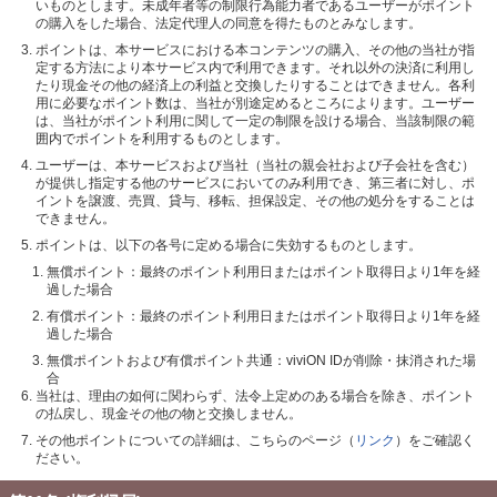
いものとします。未成年者等の制限行為能力者であるユーザーがポイント
の購入をした場合、法定代理人の同意を得たものとみなします。
ポイントは、本サービスにおける本コンテンツの購入、その他の当社が指
定する方法により本サービス内で利用できます。それ以外の決済に利用し
たり現金その他の経済上の利益と交換したりすることはできません。各利
用に必要なポイント数は、当社が別途定めるところによります。ユーザー
は、当社がポイント利用に関して一定の制限を設ける場合、当該制限の範
囲内でポイントを利用するものとします。
ユーザーは、本サービスおよび当社（当社の親会社および子会社を含む）
が提供し指定する他のサービスにおいてのみ利用でき、第三者に対し、ポ
イントを譲渡、売買、貸与、移転、担保設定、その他の処分をすることは
できません。
ポイントは、以下の各号に定める場合に失効するものとします。
無償ポイント：最終のポイント利用日またはポイント取得日より1年を経
過した場合
有償ポイント：最終のポイント利用日またはポイント取得日より1年を経
過した場合
無償ポイントおよび有償ポイント共通：viviON IDが削除・抹消された場
合
当社は、理由の如何に関わらず、法令上定めのある場合を除き、ポイント
の払戻し、現金その他の物と交換しません。
その他ポイントについての詳細は、こちらのページ（
リンク
）をご確認く
ださい。