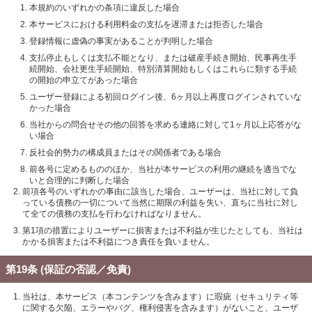
本規約のいずれかの条項に違反した場合
本サービスにおける利用料金の支払を遅滞または拒否した場合
登録情報に虚偽の事実があることが判明した場合
支払停止もしくは支払不能となり、または破産手続き開始、民事再生手
続開始、会社更生手続開始、特別清算開始もしくはこれらに類する手続
の開始の申立てがあった場合
ユーザー登録による初回ログイン後、6ヶ月以上再度ログインされていな
かった場合
当社からの問合せその他の回答を求める連絡に対して1ヶ月以上応答がな
い場合
反社会的勢力の構成員またはその関係者である場合
前各号に定めるもののほか、当社が本サービスの利用の継続を適当でな
いと合理的に判断した場合
前項各号のいずれかの事由に該当した場合、ユーザーは、当社に対して負
っている債務の一切について当然に期限の利益を失い、直ちに当社に対し
て全ての債務の支払を行わなければなりません。
第1項の措置によりユーザーに損害または不利益が生じたとしても、当社は
かかる損害または不利益につき責任を負いません。
第19条 (保証の否認／免責)
当社は、本サービス（本コンテンツを含みます）に瑕疵（セキュリティ等
に関する欠陥、エラーやバグ、権利侵害を含みます）がないこと、ユーザ