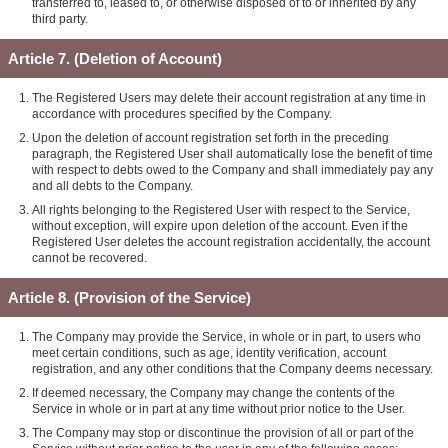
transferred to, leased to, or otherwise disposed of to or inherited by any
third party.
Article 7. (Deletion of Account)
The Registered Users may delete their account registration at any time in
accordance with procedures specified by the Company.
Upon the deletion of account registration set forth in the preceding
paragraph, the Registered User shall automatically lose the benefit of time
with respect to debts owed to the Company and shall immediately pay any
and all debts to the Company.
All rights belonging to the Registered User with respect to the Service,
without exception, will expire upon deletion of the account. Even if the
Registered User deletes the account registration accidentally, the account
cannot be recovered.
Article 8. (Provision of the Service)
The Company may provide the Service, in whole or in part, to users who
meet certain conditions, such as age, identity verification, account
registration, and any other conditions that the Company deems necessary.
If deemed necessary, the Company may change the contents of the
Service in whole or in part at any time without prior notice to the User.
The Company may stop or discontinue the provision of all or part of the