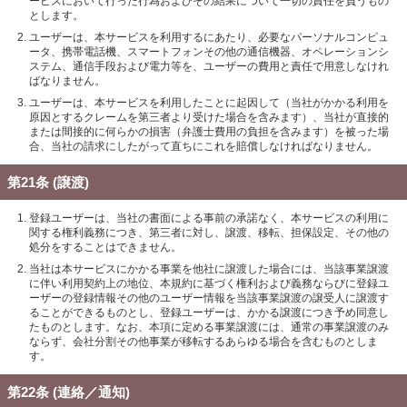
ービスにおいて行った行為およびその結果について一切の責任を負うもの
とします。
ユーザーは、本サービスを利用するにあたり、必要なパーソナルコンピュ
ータ、携帯電話機、スマートフォンその他の通信機器、オペレーションシ
ステム、通信手段および電力等を、ユーザーの費用と責任で用意しなけれ
ばなりません。
ユーザーは、本サービスを利用したことに起因して（当社がかかる利用を
原因とするクレームを第三者より受けた場合を含みます）、当社が直接的
または間接的に何らかの損害（弁護士費用の負担を含みます）を被った場
合、当社の請求にしたがって直ちにこれを賠償しなければなりません。
第21条 (譲渡)
登録ユーザーは、当社の書面による事前の承諾なく、本サービスの利用に
関する権利義務につき、第三者に対し、譲渡、移転、担保設定、その他の
処分をすることはできません。
当社は本サービスにかかる事業を他社に譲渡した場合には、当該事業譲渡
に伴い利用契約上の地位、本規約に基づく権利および義務ならびに登録ユ
ーザーの登録情報その他のユーザー情報を当該事業譲渡の譲受人に譲渡す
ることができるものとし、登録ユーザーは、かかる譲渡につき予め同意し
たものとします。なお、本項に定める事業譲渡には、通常の事業譲渡のみ
ならず、会社分割その他事業が移転するあらゆる場合を含むものとしま
す。
第22条 (連絡／通知)