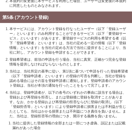
本規約の変更後に本サービスを利用した場合、ユーザーは変更後の本規約
に同意したものとみなされます。
第5条 (アカウント登録)
本サービスには、アカウント登録を行なったユーザー（以下「登録ユーザ
ー」といいます）のみ利用することができるサービス（以下「要登録サー
ビス」といいます）があります。要登録サービスの利用を希望する者（以
下「登録希望者」といいます）は、当社の定める一定の情報（以下「登録
情報」といいます）を当社の定める方法で当社に提供することにより、当
社に対し、アカウント登録を申請することができます。
登録希望者は、前項の申請を行う場合、当社に真実、正確かつ完全な登録
情報を提供しなければならないものとします。
当社は、当社所定の基準に従い、第1項に基づいて申請を行った登録希望者
（以下「登録申請者」といいます）の登録の可否を判断し、当社が登録を
認める場合にはその旨を登録申請者に通知します。登録申請者のアカウン
ト登録は、当社が本項の通知を行ったことをもって完了します。
当社は、登録申請者が、以下の各号のいずれかの事由に該当する場合は、
登録および再登録を拒否し、または登録後に登録を取消すことがありま
す。なお、かかる登録および再登録の拒否ならびに登録の取消し（以下
「登録拒否等」といいます）により登録申請者に損害または不利益が生じ
たとしても、当社はかかる損害または不利益につき責任を負いません。ま
た、当社は、登録拒否等の理由につき、開示する義務を負いません。
当社に提供した登録情報の全部または一部につき虚偽、誤記または記載
漏れがあった場合