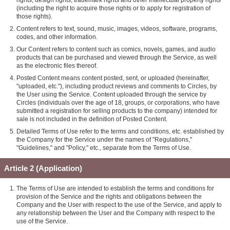
(including the right to acquire those rights or to apply for registration of
those rights).
Content refers to text, sound, music, images, videos, software, programs,
codes, and other information.
Our Content refers to content such as comics, novels, games, and audio
products that can be purchased and viewed through the Service, as well
as the electronic files thereof.
Posted Content means content posted, sent, or uploaded (hereinafter,
"uploaded, etc."), including product reviews and comments to Circles, by
the User using the Service. Content uploaded through the service by
Circles (individuals over the age of 18, groups, or corporations, who have
submitted a registration for selling products to the company) intended for
sale is not included in the definition of Posted Content.
Detailed Terms of Use refer to the terms and conditions, etc. established by
the Company for the Service under the names of "Regulations,"
"Guidelines," and "Policy," etc., separate from the Terms of Use.
Article 2 (Application)
The Terms of Use are intended to establish the terms and conditions for
provision of the Service and the rights and obligations between the
Company and the User with respect to the use of the Service, and apply to
any relationship between the User and the Company with respect to the
use of the Service.