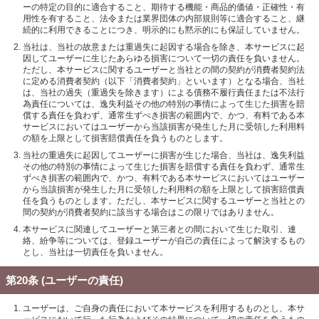
ーの特定の目的に適合すること、期待する機能・商品的価値・正確性・有
用性を有すること、法令または業界団体の内部規則等に適合すること、継
続的に利用できることにつき、明示的にも黙示的にも保証していません。
当社は、当社の故意または重過失に起因する場合を除き、本サービスに起
因してユーザーに生じたあらゆる損害について一切の責任を負いません。
ただし、本サービスに関するユーザーと当社との間の契約が消費者契約法
に定める消費者契約（以下「消費者契約」といいます）となる場合、当社
は、当社の過失（重過失を除きます）による債務不履行責任または不法行
為責任については、逸失利益その他の特別の事情によって生じた損害を賠
償する責任を負わず、通常生ずべき損害の範囲内で、かつ、有料である本
サービスにおいてはユーザーから当該損害が発生した月に受領した利用料
の額を上限として損害賠償責任を負うものとします。
当社の重過失に起因してユーザーに損害が生じた場合、当社は、逸失利益
その他の特別の事情によって生じた損害を賠償する責任を負わず、通常生
ずべき損害の範囲内で、かつ、有料である本サービスにおいてはユーザー
から当該損害が発生した月に受領した利用料の額を上限として損害賠償責
任を負うものとします。ただし、本サービスに関するユーザーと当社との
間の契約が消費者契約に該当する場合はこの限りではありません。
本サービスに関連してユーザーと第三者との間において生じた取引、連
絡、紛争等については、登録ユーザーが自己の責任によって解決するもの
とし、当社は一切責任を負いません。
第20条 (ユーザーの責任)
ユーザーは、ご自身の責任において本サービスを利用するものとし、本サ