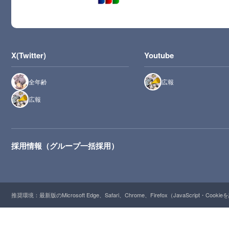
X(Twitter)
Youtube
全年齢
広報
広報
採用情報（グループ一括採用）
推奨環境：最新版のMicrosoft Edge、Safari、Chrome、Firefox（JavaScript・Cooki