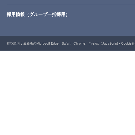
採用情報（グループ一括採用）
推奨環境：最新版のMicrosoft Edge、Safari、Chrome、Firefox（JavaScript・Cooki