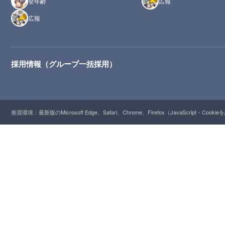
全年齢
広報
広報
採用情報（グループ一括採用）
推奨環境：最新版のMicrosoft Edge、Safari、Chrome、Firefox（JavaScript・Cooki