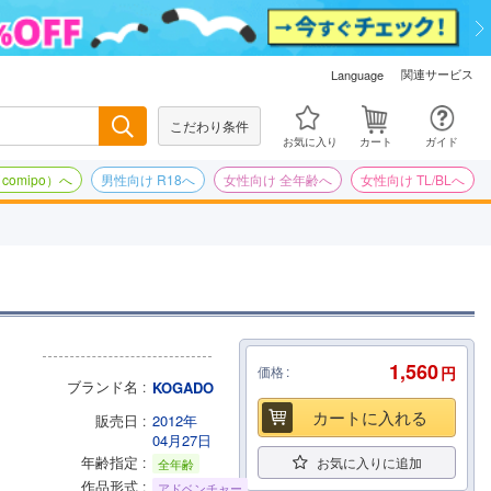
関連サービス
Language
こだわり条件
検索
お気に入り
カート
ガイド
omipo）へ
男性向け R18へ
女性向け 全年齢へ
女性向け TL/BLへ
1,560
価格
円
ブランド名
KOGADO
カートに入れる
販売日
2012年
04月27日
年齢指定
お気に入りに追加
全年齢
作品形式
アドベンチャー