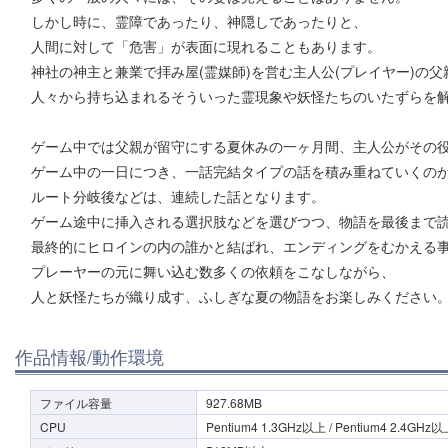
しかし時に、霊障であったり、神隠しであったりと、
人間に対して「危害」が表面に現れることもあります。
神社の神主と兼業で拝み屋(霊媒師)を営む主人公(プレイヤー)の父
人々から持ち込まれるそういった霊現象や妖怪たちのいたずらを
ゲーム中では父親が留守にする夏休みの一ヶ月間、主人公がその
ゲーム中の一日につき、一話完結タイプの話を積み重ねていくの
ルート分岐後などは、連続した話となります。
ゲーム途中に挿入される選択肢などを選びつつ、物語を最後まで
最終的にヒロインの内の誰かと結ばれ、エンディングをむかえる
プレーヤーの元に舞い込む数多くの依頼をこなしながら、
人と妖怪たちが織り成す、ふしぎな夏の物語をお楽しみください
作品情報/動作環境
ファイル容量
927.68MB
CPU
Pentium4 1.3GHz以上 / Pentium4 2.4GHz