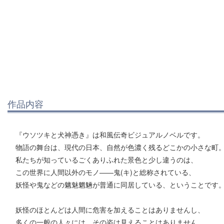
作品内容
『ウソツキと犬神憑き』は和風伝奇ビジュアルノベルです。
物語の舞台は、現代の日本、自然が色濃く残るどこかの小さな町
私たちが知っているごくありふれた景色と少し違うのは、
この世界に人間以外のモノ——鬼(キ)と総称されている、
妖怪や鬼などの魑魅魍魎が普通に同居している、ということです
妖怪のほとんどは人間に危害を加えることはありませんし、
多くの一般の人々には、その姿は見えることはありません。