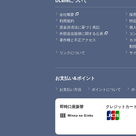
DLsiteについて
会社概要
採
利用規約
特
資金決済法に基づく表記
個
外部送信規律に関する公表
コ
著作権と不正アクセス
カ
動
リンクについて
サ
お支払い&ポイント
お支払い方法
ポイントについて
ポ
即時口座振替
クレジットカー