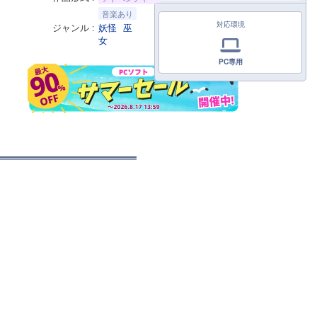
音楽あり
対応環境
ジャンル
妖怪
巫
女
PC専用