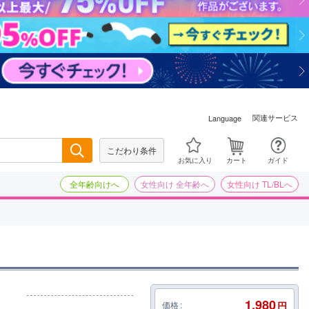
関連サービス
Language
こだわり条件
検索
お気に入り
カート
ガイド
全年齢向けへ
女性向け 全年齢へ
女性向け TL/BLへ
1,980
価格
円