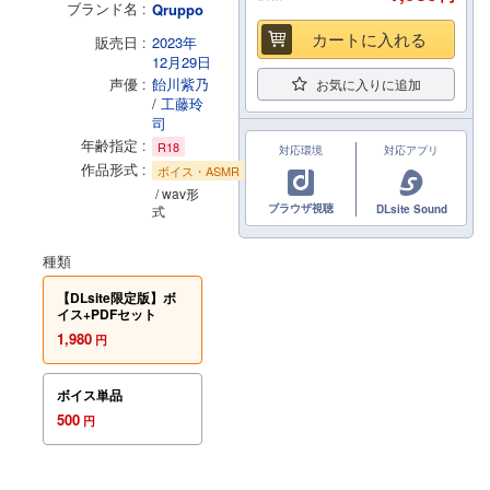
ブランド名
Qruppo
カートに入れる
販売日
2023年
12月29日
声優
飴川紫乃
お気に入りに追加
/
工藤玲
司
年齢指定
R18
対応環境
対応アプリ
作品形式
ボイス・ASMR
/ wav形
ブラウザ視聴
式
DLsite Sound
種類
【DLsite限定版】ボ
イス+PDFセット
1,980
円
ボイス単品
500
円