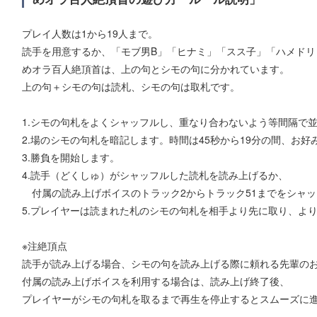
プレイ人数は1から19人まで。
読手を用意するか、「モブ男B」「ヒナミ」「スス子」「ハメドリ
めオラ百人絶頂首は、上の句とシモの句に分かれています。
上の句＋シモの句は読札、シモの句は取札です。
1.シモの句札をよくシャッフルし、重なり合わないよう等間隔で
2.場のシモの句札を暗記します。時間は45秒から19分の間、お好
3.勝負を開始します。
4.読手（どくしゅ）がシャッフルした読札を読み上げるか、
付属の読み上げボイスのトラック2からトラック51までをシャ
5.プレイヤーは読まれた札のシモの句札を相手より先に取り、よ
※注絶頂点
読手が読み上げる場合、シモの句を読み上げる際に頼れる先輩の
付属の読み上げボイスを利用する場合は、読み上げ終了後、
プレイヤーがシモの句札を取るまで再生を停止するとスムーズに