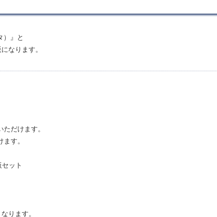
タ）』と
版になります。
いただけます。
けます。
版セット
となります。