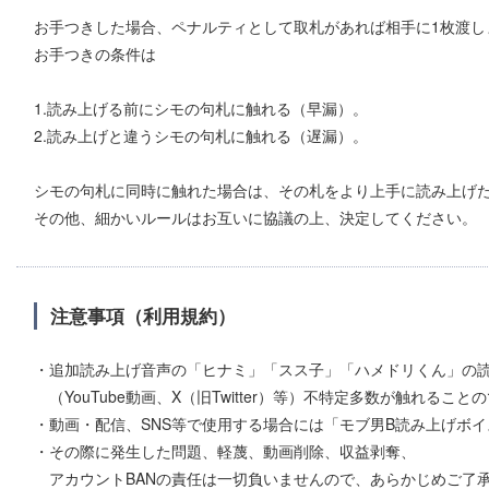
お手つきした場合、ペナルティとして取札があれば相手に1枚渡し
お手つきの条件は
1.読み上げる前にシモの句札に触れる（早漏）。
2.読み上げと違うシモの句札に触れる（遅漏）。
シモの句札に同時に触れた場合は、その札をより上手に読み上げ
その他、細かいルールはお互いに協議の上、決定してください。
注意事項（利用規約）
・追加読み上げ音声の「ヒナミ」「スス子」「ハメドリくん」の読
（YouTube動画、X（旧Twitter）等）不特定多数が触れるこ
・動画・配信、SNS等で使用する場合には「モブ男B読み上げボ
・その際に発生した問題、軽蔑、動画削除、収益剥奪、
アカウントBANの責任は一切負いませんので、あらかじめご了