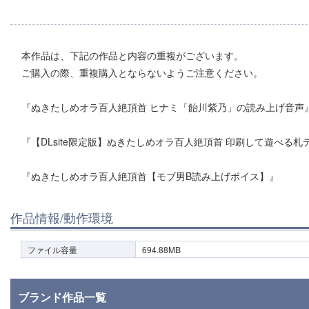
本作品は、下記の作品と内容の重複がございます。
ご購入の際、重複購入とならないようご注意ください。
『ぬきたしめオラ百人絶頂首 ヒナミ「飴川紫乃」の読み上げ音声
『【DLsite限定版】ぬきたしめオラ百人絶頂首 印刷して遊べる札
『ぬきたしめオラ百人絶頂首【モブ男B読み上げボイス】』
作品情報/動作環境
ファイル容量
694.88MB
ブランド作品一覧