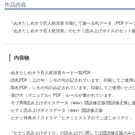
作品内容
『ぬきたしめオラ百人絶頂首 印刷して遊べる札データ（PDFデー
『ぬきたしめオラ百人絶頂首』のヒナミ読み上げボイスのセット
内容物
-ぬきたしめオラ百人絶頂首カード一覧PDF
-読札PDF：上の句・シモの句が記されています。印刷してご使用
-取札PDF：シモの句のみ記されています。印刷してご使用いただ
-遊び方（マニュアル）PDF：ルールが書かれています。
-モブ男B読み上げボイスデータ（wav）隠語修正版/隠語修正無し
-ヒナミ読み上げボイスデータ（wav）隠語修正版
-ヒナミ特典ボイスドラマ「ヒナミとスス子のでこぼこホリデイ」
『ヒナミ読み上げボイス』の読み上げに関しては隠語修正版のみ