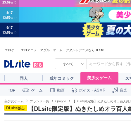
8/17
13:59
まで
8/17
13:59
まで
エロゲー・エロアニメ・アダルトゲーム・アダルトアニメならDLsite
すべて
美少女ゲーム
同人
成年コミック
ス
ゲーム
動画
ボイス・ASMR
音楽
TOP
美少女ゲーム
ブランド一覧
Qruppo
【DLsite限定版】ぬきたしめオラ百人絶
【DLsite限定版】ぬきたしめオラ百人
DLsite独占