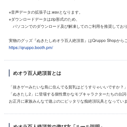
※音声データの拡張子は.wavとなります。
※ダウンロードデータはzip形式のため、
パソコンでのダウンロード及び解凍してのご利用を推奨してお
実物のグッズ『ぬきたしめオラ百人絶頂首』はQruppo Shopか
https://qruppo.booth.pm/
めオラ百人絶頂首とは
「抜きゲーみたいな島に住んでる貧乳はどうすりゃいいですか？
「ぬきたし2」に登場する個性豊かなモブキャラクターたちの台詞
お正月に家族みんなで遊ぶのにピッタリな痴絶頂玩具となってい
めオラ百人絶頂首の遊び方「ルール説明」