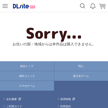
Sorry...
お住いの国・地域からは本作品は購入できません。
総合トップ
同人
成年コミック
美少女ゲーム
スマホゲーム
会社概要
採用情報
ご利用ガイド
利用規約