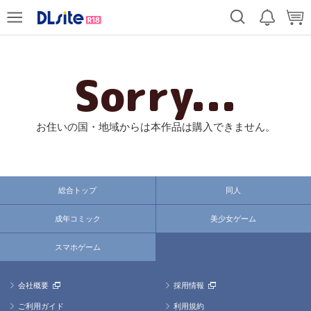
Sorry...
お住いの国・地域からは本作品は購入できません。
総合トップ
同人
成年コミック
美少女ゲーム
スマホゲーム
会社概要
採用情報
ご利用ガイド
利用規約