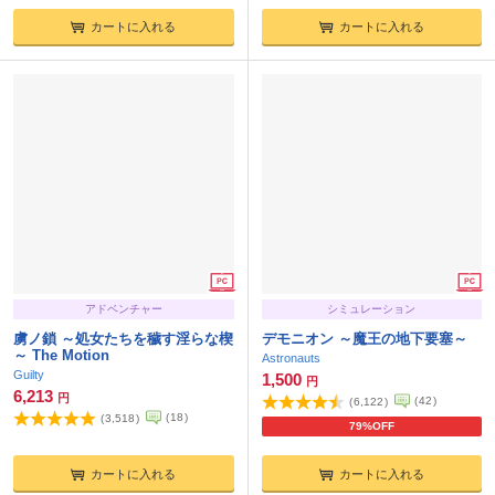
カートに入れる
カートに入れる
アドベンチャー
シミュレーション
虜ノ鎖 ～処女たちを穢す淫らな楔
デモニオン ～魔王の地下要塞～
～ The Motion
Astronauts
Guilty
1,500
円
6,213
円
(
42
)
(
6,122
)
(
18
)
(
3,518
)
79%OFF
カートに入れる
カートに入れる