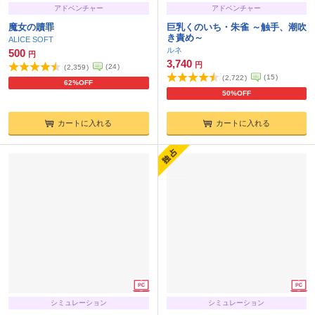
アドベンチャー
アドベンチャー
魔女の贖罪
巨乳くのいち・朱雀 ～触手、潮吹
き責め～
ALICE SOFT
ルネ
500
円
3,740
円
(
24
)
(
2,359
)
(
15
)
(
2,722
)
62%OFF
50%OFF
カートに入れる
カートに入れる
シミュレーション
シミュレーション