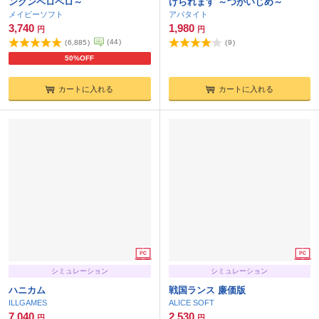
ンクンペロペロ～
けられます ～つがいじめ～
メイビーソフト
アパタイト
3,740
1,980
円
円
(
44
)
(
6,885
)
(
9
)
50%OFF
カートに入れる
カートに入れる
シミュレーション
シミュレーション
ハニカム
戦国ランス 廉価版
ILLGAMES
ALICE SOFT
7,040
2,530
円
円