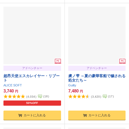
アドベンチャー
アドベンチャー
超昂天使エスカレイヤー・リブー
虜ノ雫 ～夏の豪華客船で穢される
ト
処女たち～
ALICE SOFT
Guilty
3,740
7,480
円
円
(
18
)
(
17
)
(
4,034
)
(
3,420
)
50%OFF
カートに入れる
カートに入れる