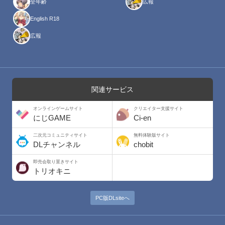
全年齢
広報
English R18
広報
関連サービス
オンラインゲームサイト
クリエイター支援サイト
にじGAME
Ci-en
二次元コミュニティサイト
無料体験版サイト
DLチャンネル
chobit
即売会取り置きサイト
トリオキニ
PC版DLsiteへ