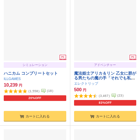
シミュレーション
アドベンチャー
ハニカム コンプリートセット
魔法姫士アリカ＆リン 乙女に群が
る男たちの魔の手「それでも私た
ILLGAMES
ちは負けない！！」
エレクトリップ
10,239
円
500
円
(
18
)
(
1,558
)
(
23
)
(
3,467
)
20%OFF
83%OFF
カートに入れる
カートに入れる