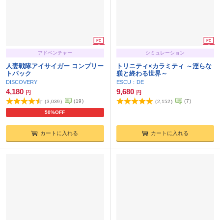
アドベンチャー
シミュレーション
人妻戦隊アイサイガー コンプリー
トリニティ×カラミティ ～淫らな
トパック
躾と終わる世界～
DISCOVERY
ESCU：DE
4,180
9,680
円
円
(
19
)
(
7
)
(
3,039
)
(
2,152
)
50%OFF
カートに入れる
カートに入れる