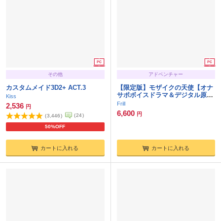
その他
アドベンチャー
カスタムメイド3D2+ ACT.3
【限定版】モザイクの天使【オナ
サポボイスドラマ＆デジタル原
Kiss
画・設定資料集付き】
Frill
2,536
円
6,600
円
(
24
)
(
3,446
)
50%OFF
カートに入れる
カートに入れる