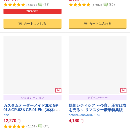
(
78
)
(
80
)
(
7,697
)
(
6,683
)
20%OFF
カートに入れる
カートに入れる
シミュレーション
アドベンチャー
カスタムオーダーメイド3D2 GP-
娼姫レティシア ～今宵、王女は春
01＆GP-02＆GP-01 Fb（本体+ア
を売る～ リマスター豪華特典版
ペンド）
Kiss
catwalk/catwalkNERO
12,270
4,180
円
円
(
42
)
(
5,157
)