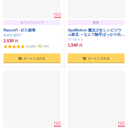
ロールプレイング
動画
RanceVI -ゼス崩壊-
ApaMotion 魔法少女シンビジウ
ム敗北 ～なんで触手ばっかり出て
ALICE SOFT
くるんですか！？～ The Motion
アパタイト
2,530
円
Anime
1,540
円
(
33
)
(
3,300
)
カートに入れる
カートに入れる