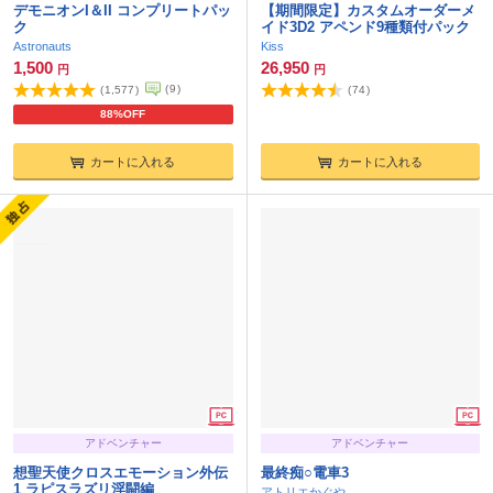
デモニオンI＆II コンプリートパッ
【期間限定】カスタムオーダーメ
ク
イド3D2 アペンド9種類付パック
Astronauts
Kiss
1,500
26,950
円
円
(
9
)
(
1,577
)
(
74
)
88%OFF
カートに入れる
カートに入れる
アドベンチャー
アドベンチャー
想聖天使クロスエモーション外伝
最終痴○電車3
1 ラピスラズリ淫闘編
アトリエかぐや