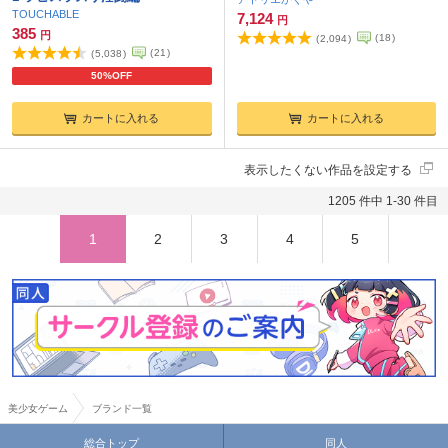
TOUCHABLE
7,124
円
385
円
(
18
)
(
2,094
)
(
21
)
(
5,038
)
50%OFF
カートに入れる
カートに入れる
表示したくない作品を設定する
1205 件中 1-30 件目
1
2
3
4
5
美少女ゲーム
ブランド一覧
総合トップ
同人