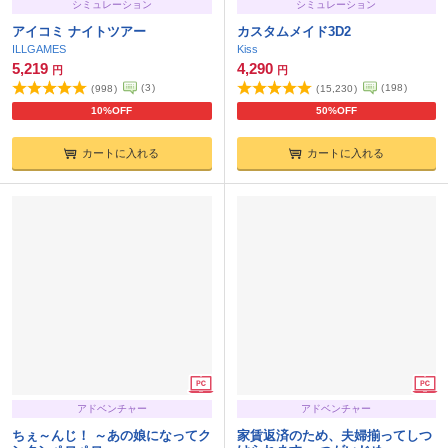
シミュレーション
シミュレーション
アイコミ ナイトツアー
カスタムメイド3D2
ILLGAMES
Kiss
5,219
4,290
円
円
(
3
)
(
198
)
(
998
)
(
15,230
)
10%OFF
50%OFF
カートに入れる
カートに入れる
アドベンチャー
アドベンチャー
ちぇ～んじ！ ～あの娘になってク
家賃返済のため、夫婦揃ってしつ