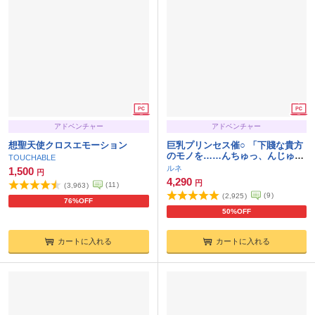
アドベンチャー
アドベンチャー
想聖天使クロスエモーション
巨乳プリンセス催○ 「下賤な貴方
のモノを……んちゅっ、んじゅる
TOUCHABLE
るる……れろっ、しゃぶったりす
ルネ
1,500
円
るものですか！」
4,290
円
(
11
)
(
3,963
)
(
9
)
(
2,925
)
76%OFF
50%OFF
カートに入れる
カートに入れる