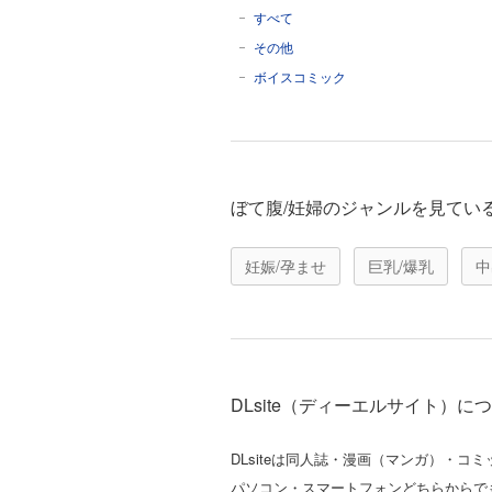
すべて
その他
ボイスコミック
ぼて腹/妊婦のジャンルを見てい
妊娠/孕ませ
巨乳/爆乳
中
DLsite（ディーエルサイト）に
DLsiteは同人誌・漫画（マンガ）・
パソコン・スマートフォンどちらからで