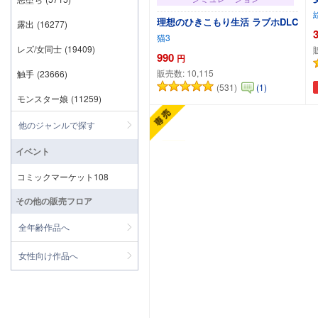
理想のひきこもり生活 ラブホDLC
露出
(16277)
猫3
レズ/女同士
(19409)
990
円
販売数:
10,115
触手
(23666)
(531)
(1)
カートに追加
モンスター娘
(11259)
他のジャンルで探す
イベント
コミックマーケット108
その他の販売フロア
全年齢作品へ
女性向け作品へ