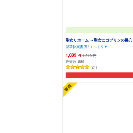
聖女リホーム ～聖女にゴブリンの巣
聖華快楽書店
/
エルトリア
1,089
円
1,210
円
販売数:
889
(24)