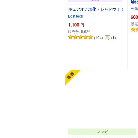
蛹
三筋
キュアオナホ化・シャドウ！！
Lost tech
660
販売
1,100
円
販売数:
5,626
(194)
(1)
カートに追加
マンガ