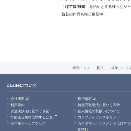
「
ぼて腹/妊婦
」を始めとする様々なジャ
新着の作品も毎日更新中！
総合トップ
同人
成年コミッ
DLsiteについて
会社概要
採用情報
利用規約
特定商取引法に基づく表示
資金決済法に基づく表記
個人情報の取扱いについて
外部送信規律に関する公表
コンプライアンスポリシー
著作権と不正アクセス
カスタマーハラスメントに対する
動指針