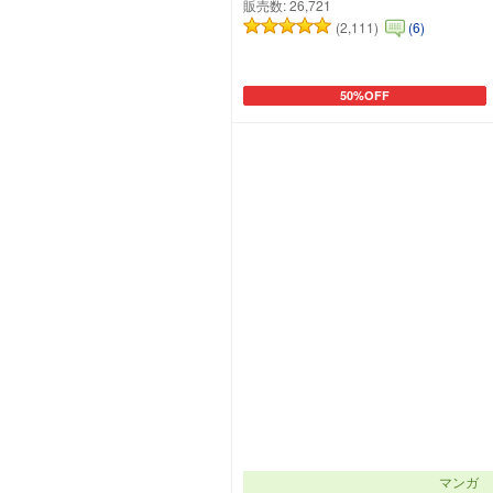
販売数:
26,721
(2,111)
(6)
50%OFF
カートに追加
マンガ