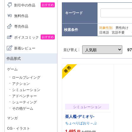
割引中の作品
おすすめ
キーワード
無料作品
専売作品
対象性別:
男性向け
検索条件
日本語 言語不要
ボイスコミック
おすすめ
新着レビュー
97
並び替え :
作品形式
ゲーム
ロールプレイング
アクション
シミュレーション
アドベンチャー
シューティング
シミュレーション
その他ゲーム
亜人檻-デミオリ-
マンガ
ちょべりばおり～ぶ
CG・イラスト
1,485
円
1,650
円