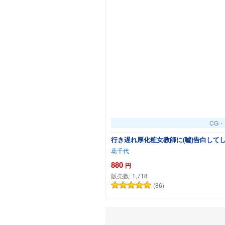
CG
行き遅れ厚化粧女教師に(嘘)告白して
葛千代
880
円
販売数:
1,718
(86)
カ