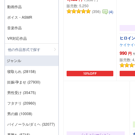
販売数:
5,250
動画作品
(356)
(4)
ボイス・ASMR
音楽作品
ヒロイン
VR対応作品
ケイケイ
他の作品形式で探す
990
円
1
販売数:
4
ジャンル
寝取られ
(28158)
10%OFF
カートに追加
妊娠/孕ませ
(27930)
男性受け
(35475)
フタナリ
(20960)
男の娘
(10008)
バイノーラル/ダミヘ
(32077)
シミュレーション
悪堕ち
(5715)