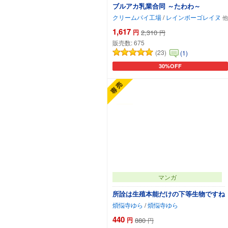
ブルアカ乳業合同 ～たわわ～
クリームパイ工場
/
レインボーゴレイヌ
1,617
円
2,310
円
販売数:
675
(23)
(1)
30%OFF
カートに追加
マンガ
所詮は生殖本能だけの下等生物ですね
煩悩寺ゆら
/
煩悩寺ゆら
440
円
880
円