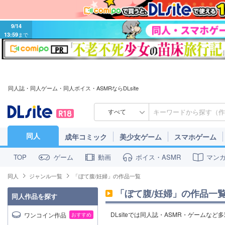
9/14
13:59
まで
同人誌・同人ゲーム・同人ボイス・ASMRならDLsite
すべて
同人
成年コミック
美少女ゲーム
スマホゲーム
ゲーム
動画
ボイス・ASMR
マン
TOP
同人
ジャンル一覧
「ぼて腹/妊婦」の作品一覧
「ぼて腹/妊婦」の作品一
同人作品を探す
DLsiteでは同人誌・ASMR・ゲームなど
ワンコイン作品
おすすめ