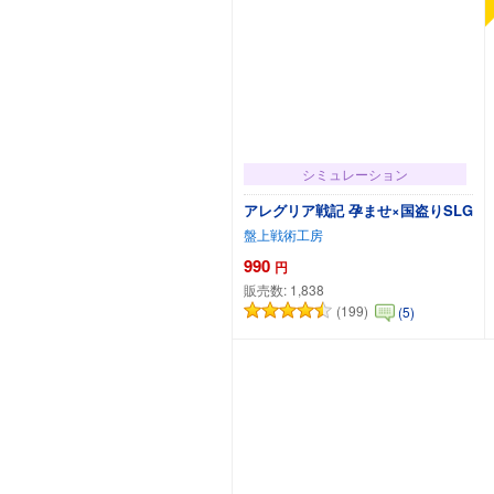
シミュレーション
アレグリア戦記 孕ませ×国盗りSLG
盤上戦術工房
990
円
販売数:
1,838
(199)
(5)
カートに追加