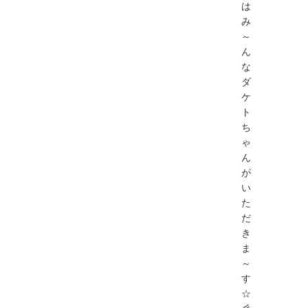
は
み
～
ん
な
ダ
ケ
ト
ち
ゃ
ん
が
い
た
だ
き
ま
～
す
☆