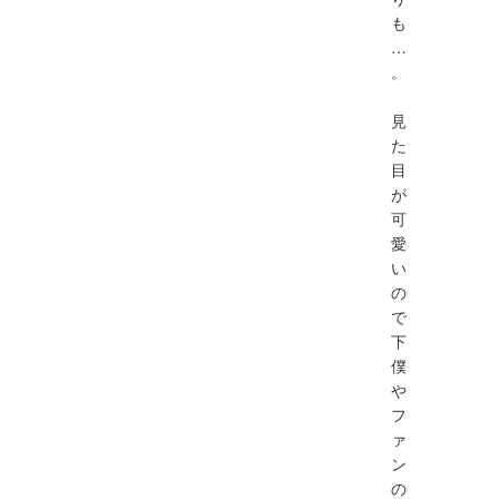
も
…
。
見
た
目
が
可
愛
い
の
で
下
僕
や
フ
ァ
ン
の