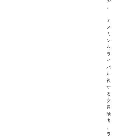
彡
』
ミ
ス
ミ
ン
を
ラ
イ
バ
ル
視
す
る
女
冒
険
者
。
ラ