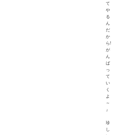
て
や
る
ん
だ
か
ら!
が
ん
ば
っ
て
い
く
よ
～
』
珍
し