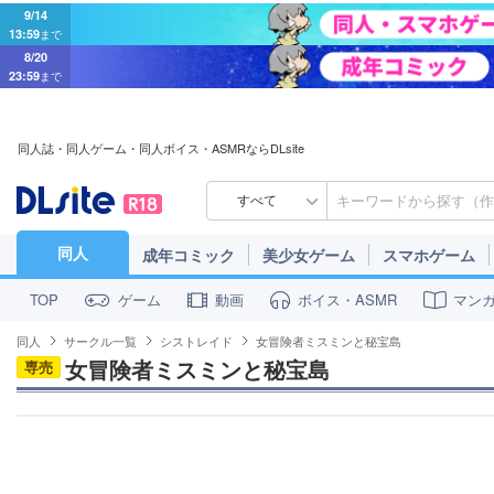
9/14
13:59
まで
8/20
23:59
まで
同人誌・同人ゲーム・同人ボイス・ASMRならDLsite
すべて
同人
成年コミック
美少女ゲーム
スマホゲーム
ゲーム
動画
ボイス・ASMR
マン
TOP
同人
サークル一覧
シストレイド
女冒険者ミスミンと秘宝島
女冒険者ミスミンと秘宝島
専売