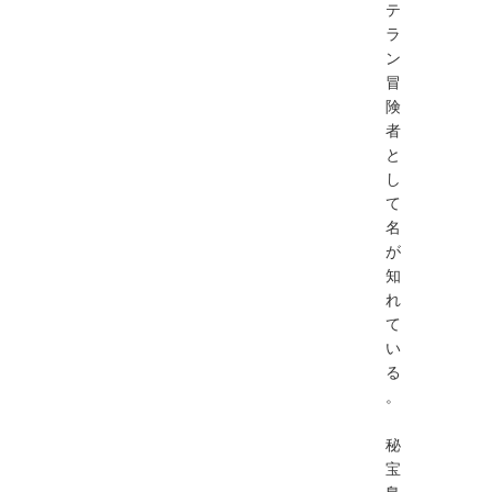
テ
ラ
ン
冒
険
者
と
し
て
名
が
知
れ
て
い
る
。
秘
宝