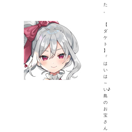
た
。
【
ダ
ケ
ト
】
『
は
い
は
～
い♪
島
の
お
宝
さ
ん