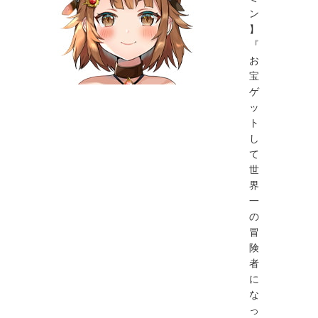
ン
】
『
お
宝
ゲ
ッ
ト
し
て
世
界
一
の
冒
険
者
に
な
っ