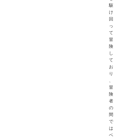
駆
け
回
っ
て
冒
険
し
て
お
り
、
冒
険
者
の
間
で
は
ベ