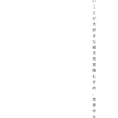
い
こ
と
が
大
好
き
な
破
天
荒
冒
険
む
す
め
。
世
界
中
を