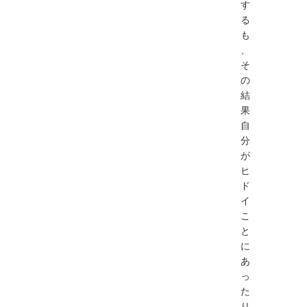
す
る
も
、
そ
の
結
果
自
分
が
ヒ
ド
イ
こ
と
に
あ
っ
た
り