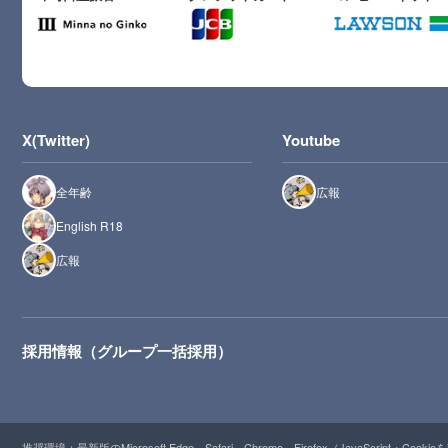
X(Twitter)
Youtube
全年齢
広報
English R18
広報
採用情報（グループ一括採用）
推奨環境：最新版のMicrosoft Edge、Safari、Chrome、Firefox（JavaScript・Cooki