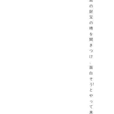
島
の
財
宝
の
噂
を
聞
き
つ
け
、
面
白
そ
う!
と
や
っ
て
来