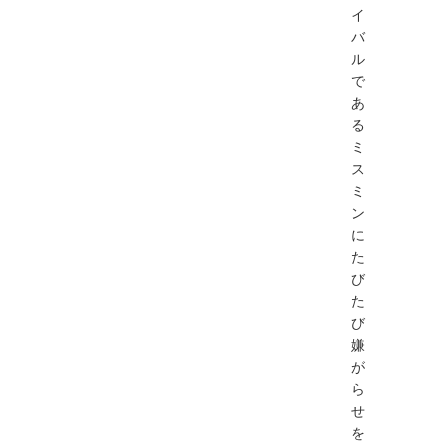
イ
バ
ル
で
あ
る
ミ
ス
ミ
ン
に
た
び
た
び
嫌
が
ら
せ
を