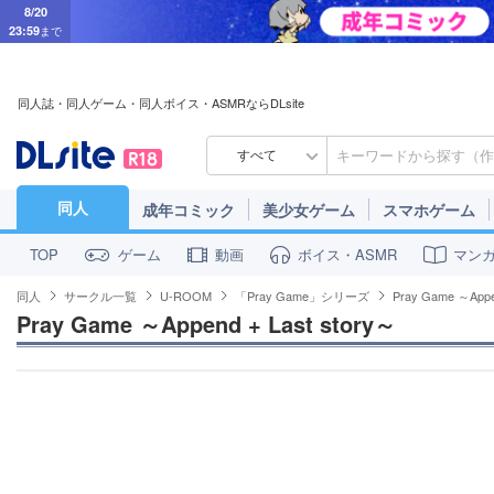
8/20
23:59
まで
同人誌・同人ゲーム・同人ボイス・ASMRならDLsite
すべて
同人
成年コミック
美少女ゲーム
スマホゲーム
ゲーム
動画
ボイス・ASMR
マン
TOP
同人
サークル一覧
U-ROOM
「Pray Game」シリーズ
Pray Game ～Appe
Pray Game ～Append + Last story～