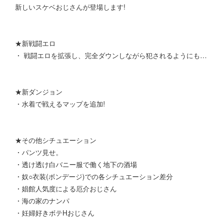
新しいスケベおじさんが登場します!
★新戦闘エロ
・ 戦闘エロを拡張し、完全ダウンしながら犯されるようにも…
★新ダンジョン
・水着で戦えるマップを追加!
★その他シチュエーション
・パンツ見せ。
・透け透け白バニー服で働く地下の酒場
・奴○衣装(ボンデージ)での各シチュエーション差分
・娼館人気度による厄介おじさん
・海の家のナンパ
・妊婦好きボテHおじさん