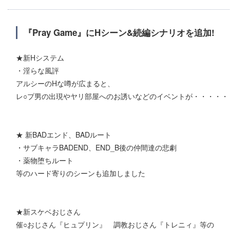
『Pray Game』にHシーン&続編シナリオを追加!
★新Hシステム
・淫らな風評
アルシーのHな噂が広まると、
レ○プ男の出現やヤリ部屋へのお誘いなどのイベントが・・・・・
★ 新BADエンド、BADルート
・サブキャラBADEND、END_B後の仲間達の悲劇
・薬物堕ちルート
等のハード寄りのシーンも追加しました
★新スケベおじさん
催○おじさん『ヒュプリン』 調教おじさん『トレニィ』等の