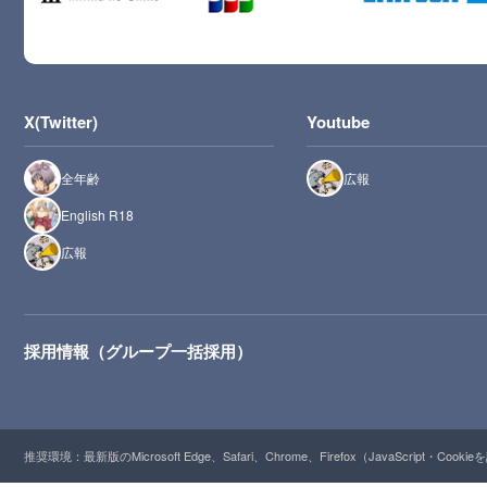
X(Twitter)
Youtube
全年齢
広報
English R18
広報
採用情報（グループ一括採用）
推奨環境：最新版のMicrosoft Edge、Safari、Chrome、Firefox（JavaScript・Cooki