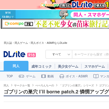
9/14
13:59
まで
同人誌・同人ゲーム・同人ボイス・ASMRならDLsite
すべて
同人
成年コミック
美少女ゲーム
スマホゲーム
ゲーム
動画
ボイス・ASMR
マン
TOP
同人
サークル一覧
ぺぺろんちーの
「ゴブリンの巣穴」シリーズ
ゴブリンの
ゴブリンの巣穴 I’ll borne patch.2 憐憫ア