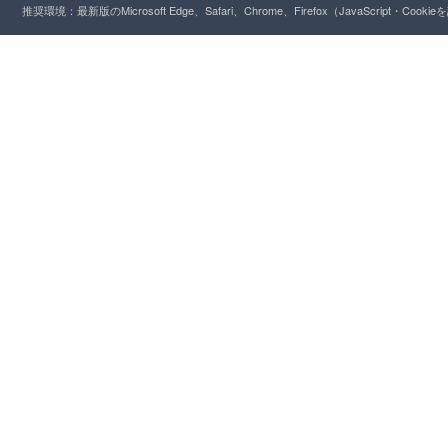
推奨環境：最新版のMicrosoft Edge、Safari、Chrome、Firefox（JavaScript・Cooki