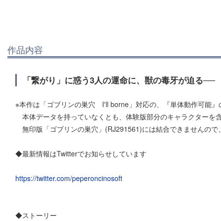
作品内容
「繋がり」に惑う3人の運命に、獣の毒牙が迫る──
※本作は「ゴブリンの巣穴 I'll borne」対応の、『単体動作可
本体データを持っていなくとも、体験版部分のキャラクターを含
無印版「ゴブリンの巣穴」(RJ291561)には結合できませんの
◆最新情報はTwitterでお知らせしています
https://twitter.com/peperoncinosoft
◆ストーリー