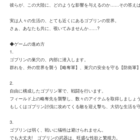
彼らが、この大陸に、どのような影響を与えるのか……その答え
実は人々の生活の、とても近くにあるゴブリンの世界。
さぁ、あなたも共に、覗いてみませんか……?
◆ゲームの進め方
1.
ゴブリンの巣穴の、内部に潜入します。
群れを、外の世界を襲う【略奪軍】、巣穴の安全を守る【防衛軍
2.
自由に構成したゴブリン軍で、戦闘を行います。
フィールド上の略奪先を襲撃し、数々のアイテムを取得しましょ
もしくはゴブリン討伐に攻めてくる敵を迎え撃ち、大切な生活を
3.
ゴブリンは弱く、戦いに犠牲は避けられません。
でも大丈夫! ゴブリンの武器は、旺盛な性欲と繁殖力。