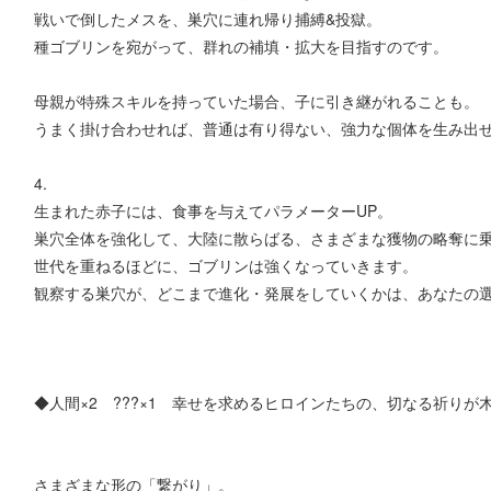
戦いで倒したメスを、巣穴に連れ帰り捕縛&投獄。
種ゴブリンを宛がって、群れの補填・拡大を目指すのです。
母親が特殊スキルを持っていた場合、子に引き継がれることも。
うまく掛け合わせれば、普通は有り得ない、強力な個体を生み出せ
4.
生まれた赤子には、食事を与えてパラメーターUP。
巣穴全体を強化して、大陸に散らばる、さまざまな獲物の略奪に
世代を重ねるほどに、ゴブリンは強くなっていきます。
観察する巣穴が、どこまで進化・発展をしていくかは、あなたの
◆人間×2 ???×1 幸せを求めるヒロインたちの、切なる祈りが
さまざまな形の「繋がり」。