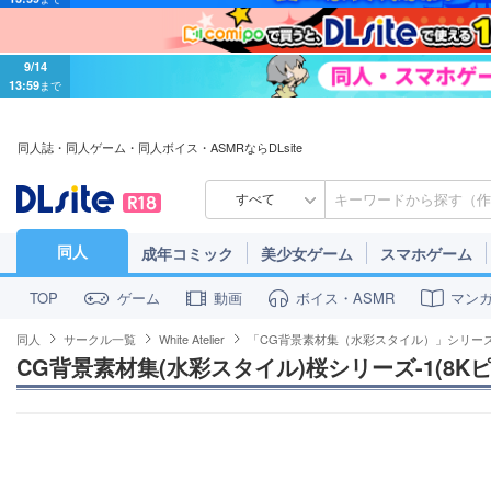
9/14
13:59
まで
同人誌・同人ゲーム・同人ボイス・ASMRならDLsite
すべて
同人
成年コミック
美少女ゲーム
スマホゲーム
ゲーム
動画
ボイス・ASMR
マン
TOP
同人
サークル一覧
White Atelier
「CG背景素材集（水彩スタイル）」シリー
CG背景素材集(水彩スタイル)桜シリーズ-1(8K