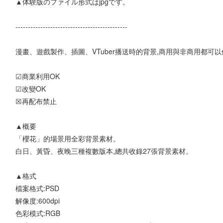
▲体験版のファイル形式はjpgです。
---------------------------------------------
漫畫、遊戲製作、插圖、VTuber播送時的背景,商用與非商用都可
☑商業利用OK
☑改變OK
☒再配布禁止
▲概要
「櫻花」的場景用全彩背景素材。
白日、黃昏、夜晚三種複數版本,總共收錄27張背景素材。
▲格式
檔案格式:PSD
解像度:600dpi
色彩模式:RGB