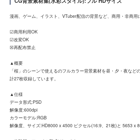
CG背景素材集(水彩スタイル):フル HDサイズ
漫画、ゲーム、イラスト、VTuber配信の背景など、商用・非商
☑商用利用OK
☑改変OK
☒再配布禁止
▲概要
「桜」のシーンで使えるのフルカラー背景素材を昼・夕・夜など
計27枚収録しています。
▲仕様
データ形式:PSD
解像度:600dpi
カラーモデル:RGB
解像度、サイズ:HD8000 x 4500 ピクセル(16:9、21枚)と 5653 x