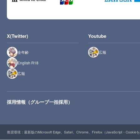
X(Twitter)
Youtube
全年齢
広報
English R18
広報
採用情報（グループ一括採用）
推奨環境：最新版のMicrosoft Edge、Safari、Chrome、Firefox（JavaScript・Cooki