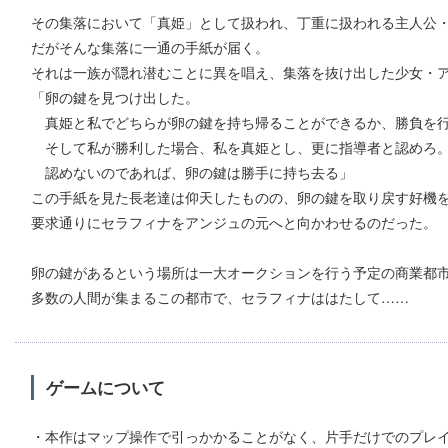
その集落において「真姫」として扱われ、丁重に扱われる主人公
だがそんな集落に一通の手紙が届く。
それは一族が隠れ潜むことに異を唱え、集落を抜け出した少女・
「卵の鍵を見つけ出した。
真姫と私でどちらが卵の鍵を持ち帰ることができるか、勝負を
そして私が勝利した場合、私を真姫とし、更に指導者と認めろ
認めないのであれば、卵の鍵は勝手に持ち去る」
この手紙を見た長老達は仰天したものの、卵の鍵を取り戻す好機
要求通りにセラフィナをアンジュの元へと向かわせるのだった。
卵の鍵があるという場所は一大オークションを行う予定の商業都
多数の人間が集まるこの都市で、セラフィナははたして……
ゲームについて
・本作はマップ操作で引っかかることがなく、片手だけでのプレ