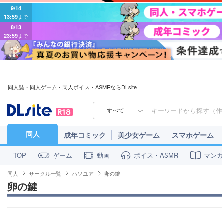
9/14
13:59
まで
8/13
23:59
まで
同人誌・同人ゲーム・同人ボイス・ASMRならDLsite
すべて
同人
成年コミック
美少女ゲーム
スマホゲーム
ゲーム
動画
ボイス・ASMR
マン
TOP
同人
サークル一覧
ハソユア
卵の鍵
卵の鍵