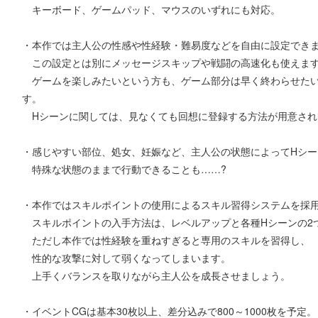
キーボード、ゲームパッド、マウスのいずれにも対応。
・本作では主人公の性感や性経験・難易度などを自由に設定でき
この設定とは別にメッセージスキップや戦闘の高速化も使えま
ゲームを楽しみたいという方も、ゲーム部分は早く終わらせたい
す。
Hシーンに関しては、見なくても回想に登録する方法が用意され
・感じやすい部位、処女、妊娠など、主人公の状態によってHシー
特殊な状態のままで行動できることも……?
・本作ではスキルポイントの使用によるスキル習得システムを採
スキルポイントの入手方法は、レベルアップと各種Hシーンの2
ただし本作では性経験を重ねすぎると専用のスキルを習得し、
性的な攻撃に対して弱くなってしまいます。
上手くバランスを取りながら主人公を成長させましょう。
・イベントCGは基本30枚以上、差分込みで800～1000枚を予定。