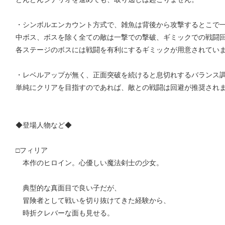
・シンボルエンカウント方式で、雑魚は背後から攻撃するとこで
中ボス、ボスを除く全ての敵は一撃での撃破、ギミックでの戦闘
各ステージのボスには戦闘を有利にするギミックが用意されてい
・レベルアップが無く、正面突破を続けると息切れするバランス
単純にクリアを目指すのであれば、敵との戦闘は回避が推奨され
◆登場人物など◆
□フィリア
本作のヒロイン。心優しい魔法剣士の少女。
典型的な真面目で良い子だが、
冒険者として戦いを切り抜けてきた経験から、
時折クレバーな面も見せる。