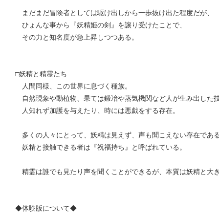
まだまだ冒険者としては駆け出しから一歩抜け出た程度だが、
ひょんな事から『妖精姫の剣』を譲り受けたことで、
その力と知名度が急上昇しつつある。
□妖精と精霊たち
人間同様、この世界に息づく種族。
自然現象や動植物、果ては鍛冶や蒸気機関など人が生み出した
人知れず加護を与えたり、時には悪戯をする存在。
多くの人々にとって、妖精は見えず、声も聞こえない存在であ
妖精と接触できる者は『祝福持ち』と呼ばれている。
精霊は誰でも見たり声を聞くことができるが、本質は妖精と大き
◆体験版について◆