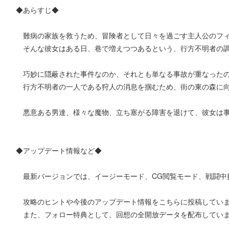
◆あらすじ◆
難病の家族を救うため、冒険者として日々を過ごす主人公のフ
そんな彼女はある日、巷で増えつつあるという、行方不明者の調
巧妙に隠蔽された事件なのか、それとも単なる事故が重なった
行方不明者の一人である狩人の消息を掴むため、街の東の森に向
悪意ある男達、様々な魔物、立ち塞がる障害を退けて、彼女は事
◆アップデート情報など◆
最新バージョンでは、イージーモード、CG閲覧モード、戦闘中
攻略のヒントや今後のアップデート情報をこちらに投稿してい
また、フォロー特典として、回想の全開放データを配布してい