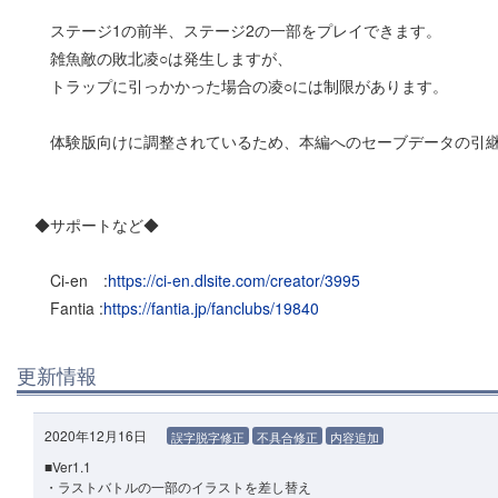
ステージ1の前半、ステージ2の一部をプレイできます。
雑魚敵の敗北凌○は発生しますが、
トラップに引っかかった場合の凌○には制限があります。
体験版向けに調整されているため、本編へのセーブデータの引継
◆サポートなど◆
Ci-en :
https://ci-en.dlsite.com/creator/3995
Fantia :
https://fantia.jp/fanclubs/19840
更新情報
2020年12月16日
誤字脱字修正
不具合修正
内容追加
■Ver1.1
・ラストバトルの一部のイラストを差し替え