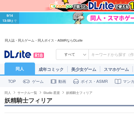
9/14
13:59
まで
同人誌・同人ゲーム・同人ボイス・ASMRならDLsite
すべて
同人
成年コミック
美少女ゲーム
スマホゲーム
ゲーム
動画
ボイス・ASMR
マン
TOP
同人
サークル一覧
Studio 星渡
妖精騎士フィリア
妖精騎士フィリア