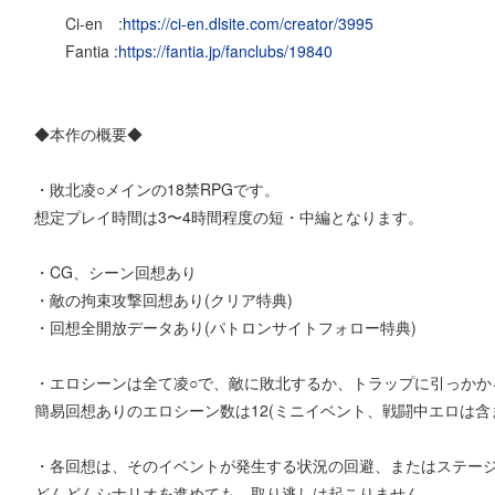
Ci-en :
https://ci-en.dlsite.com/creator/3995
Fantia :
https://fantia.jp/fanclubs/19840
◆本作の概要◆
・敗北凌○メインの18禁RPGです。
想定プレイ時間は3〜4時間程度の短・中編となります。
・CG、シーン回想あり
・敵の拘束攻撃回想あり(クリア特典)
・回想全開放データあり(パトロンサイトフォロー特典)
・エロシーンは全て凌○で、敵に敗北するか、トラップに引っかか
簡易回想ありのエロシーン数は12(ミニイベント、戦闘中エロは含
・各回想は、そのイベントが発生する状況の回避、またはステー
どんどんシナリオを進めても、取り逃しは起こりません。