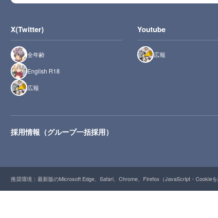
X(Twitter)
Youtube
全年齢
広報
English R18
広報
採用情報（グループ一括採用）
推奨環境：最新版のMicrosoft Edge、Safari、Chrome、Firefox（JavaScript・Cooki