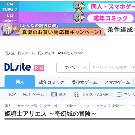
9/14
13:59
まで
8/13
23:59
まで
同人誌・同人ゲーム・同人ボイス・ASMRならDLsite
すべて
同人
成年コミック
美少女ゲーム
スマホゲーム
ゲーム
動画
ボイス・ASMR
マン
TOP
同人
サークル一覧
タランボ
「姫騎士アリエス」シリーズ
姫騎士アリエス
姫騎士アリエス ～奇幻城の冒険～