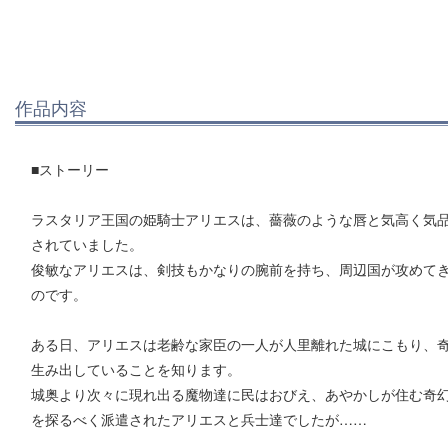
作品内容
■ストーリー
ラスタリア王国の姫騎士アリエスは、薔薇のような唇と気高く気
されていました。
俊敏なアリエスは、剣技もかなりの腕前を持ち、周辺国が攻めて
のです。
ある日、アリエスは老齢な家臣の一人が人里離れた城にこもり、
生み出していることを知ります。
城奥より次々に現れ出る魔物達に民はおびえ、あやかしが住む奇
を探るべく派遣されたアリエスと兵士達でしたが……