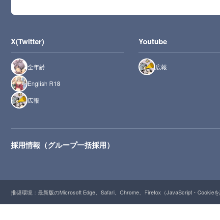
X(Twitter)
Youtube
全年齢
広報
English R18
広報
採用情報（グループ一括採用）
推奨環境：最新版のMicrosoft Edge、Safari、Chrome、Firefox（JavaScript・Cooki