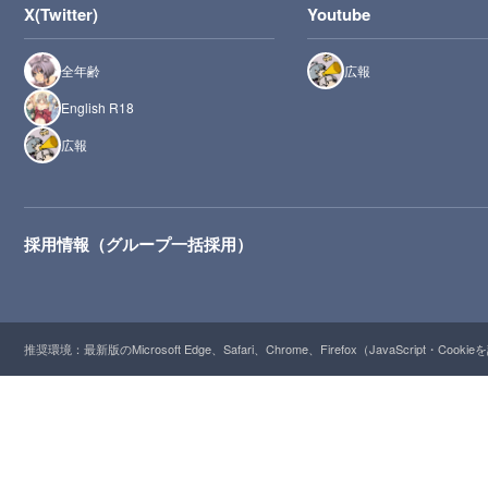
X(Twitter)
Youtube
全年齢
広報
English R18
広報
採用情報（グループ一括採用）
推奨環境：最新版のMicrosoft Edge、Safari、Chrome、Firefox（JavaScript・Cooki