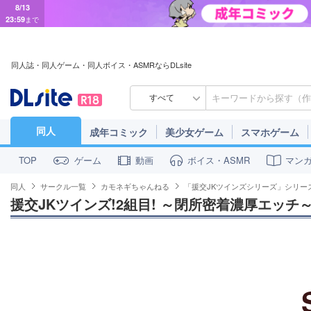
8/13
23:59
まで
同人誌・同人ゲーム・同人ボイス・ASMRならDLsite
すべて
同人
成年コミック
美少女ゲーム
スマホゲーム
ゲーム
動画
ボイス・ASMR
マン
TOP
同人
サークル一覧
カモネギちゃんねる
「援交JKツインズシリーズ」シリー
援交JKツインズ!2組目! ～閉所密着濃厚エッチ