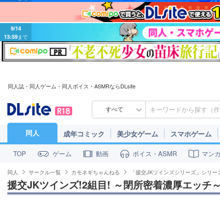
9/14
13:59
まで
同人誌・同人ゲーム・同人ボイス・ASMRならDLsite
すべて
同人
成年コミック
美少女ゲーム
スマホゲーム
ゲーム
動画
ボイス・ASMR
マン
TOP
同人
サークル一覧
カモネギちゃんねる
「援交JKツインズシリーズ」シリー
援交JKツインズ!2組目! ～閉所密着濃厚エッチ