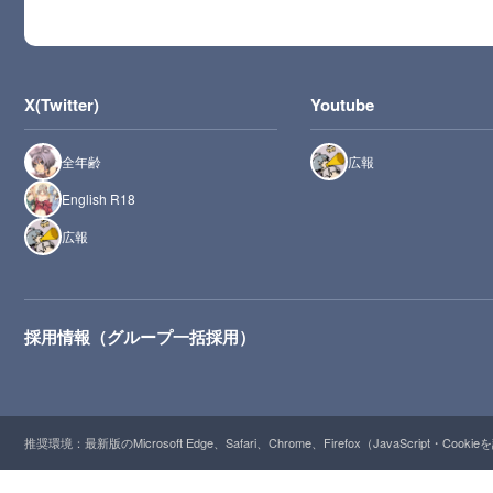
X(Twitter)
Youtube
全年齢
広報
English R18
広報
採用情報（グループ一括採用）
推奨環境：最新版のMicrosoft Edge、Safari、Chrome、Firefox（JavaScript・Cooki