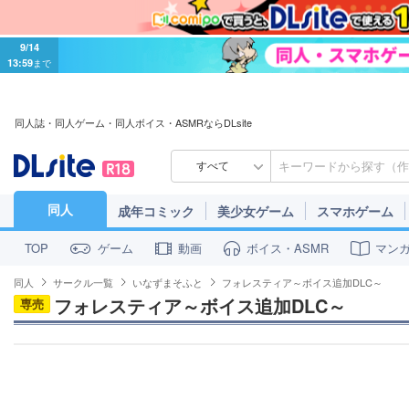
9/14
13:59
まで
同人誌・同人ゲーム・同人ボイス・ASMRならDLsite
すべて
同人
成年コミック
美少女ゲーム
スマホゲーム
ゲーム
動画
ボイス・ASMR
マン
TOP
同人
サークル一覧
いなずまそふと
フォレスティア～ボイス追加DLC～
フォレスティア～ボイス追加DLC～
専売