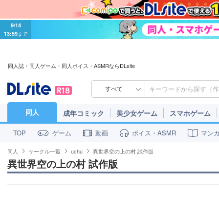
9/14
13:59
まで
同人誌・同人ゲーム・同人ボイス・ASMRならDLsite
すべて
同人
成年コミック
美少女ゲーム
スマホゲーム
ゲーム
動画
ボイス・ASMR
マン
TOP
同人
サークル一覧
uchu
異世界空の上の村 試作版
異世界空の上の村 試作版