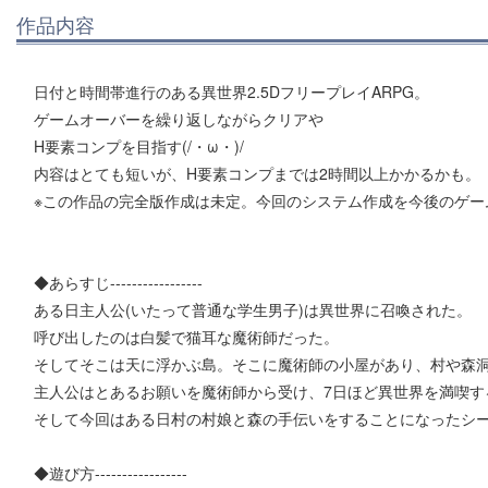
作品内容
日付と時間帯進行のある異世界2.5DフリープレイARPG。
ゲームオーバーを繰り返しながらクリアや
H要素コンプを目指す(/・ω・)/
内容はとても短いが、H要素コンプまでは2時間以上かかるかも。
※この作品の完全版作成は未定。今回のシステム作成を今後のゲー
◆あらすじ-----------------
ある日主人公(いたって普通な学生男子)は異世界に召喚された。
呼び出したのは白髪で猫耳な魔術師だった。
そしてそこは天に浮かぶ島。そこに魔術師の小屋があり、村や森
主人公はとあるお願いを魔術師から受け、7日ほど異世界を満喫す
そして今回はある日村の村娘と森の手伝いをすることになったシ
◆遊び方-----------------