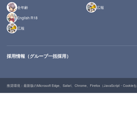
全年齢
広報
English R18
広報
採用情報（グループ一括採用）
推奨環境：最新版のMicrosoft Edge、Safari、Chrome、Firefox（JavaScript・Cooki