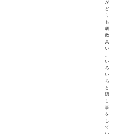
が
ど
う
も
胡
散
臭
い
。
い
ろ
い
ろ
と
隠
し
事
を
し
て
い