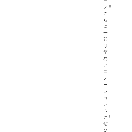
ー
ン!!!
さ
ら
に
一
部
は
簡
易
ア
ニ
メ
ー
シ
ョ
ン
つ
き!!
ぜ
ひ