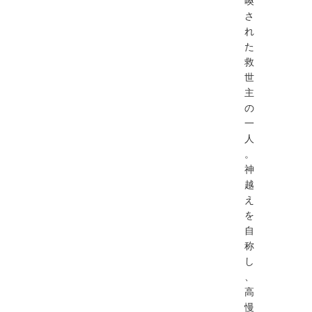
喚
さ
れ
た
救
世
主
の
一
人
。
神
越
え
を
自
称
し
、
高
慢