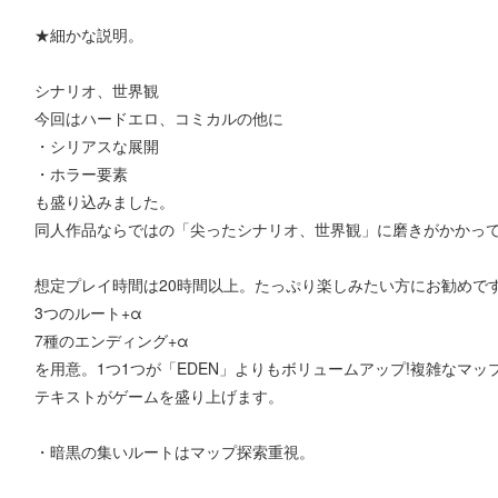
★細かな説明。
シナリオ、世界観
今回はハードエロ、コミカルの他に
・シリアスな展開
・ホラー要素
も盛り込みました。
同人作品ならではの「尖ったシナリオ、世界観」に磨きがかかっ
想定プレイ時間は20時間以上。たっぷり楽しみたい方にお勧めで
3つのルート+α
7種のエンディング+α
を用意。1つ1つが「EDEN」よりもボリュームアップ!複雑なマ
テキストがゲームを盛り上げます。
・暗黒の集いルートはマップ探索重視。