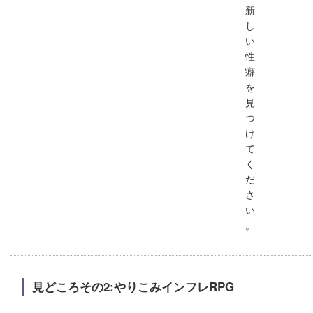
新
し
い
性
癖
を
見
つ
け
て
く
だ
さ
い
。
見どころその2:やりこみインフレRPG