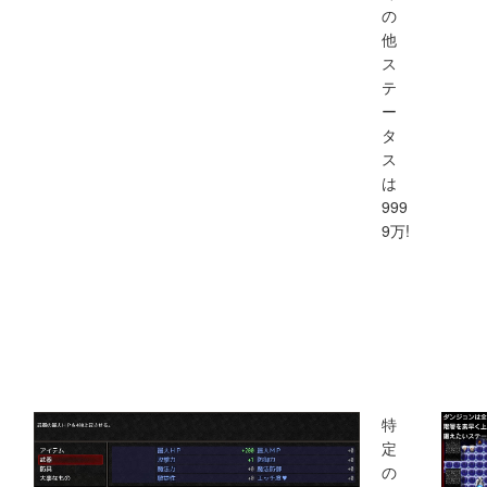
の
他
ス
テ
ー
タ
ス
は
999
9万!
特
定
の