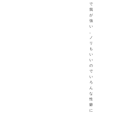
で
我
が
強
い
。
ノ
リ
も
い
い
の
で
い
ろ
ん
な
性
癖
に