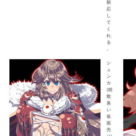
順
応
し
て
く
れ
る
。
シ
ュ
ン
カ
(胡
散
臭
い
仮
面
売