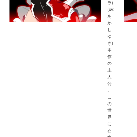
ラ)
(cv:
あ
か
し
ゆ
き)
本
作
の
主
人
公
。
こ
の
世
界
に
召