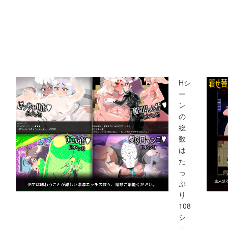
Hシ
ー
ン
の
総
数
は
た
っ
ぷ
り
108
シ