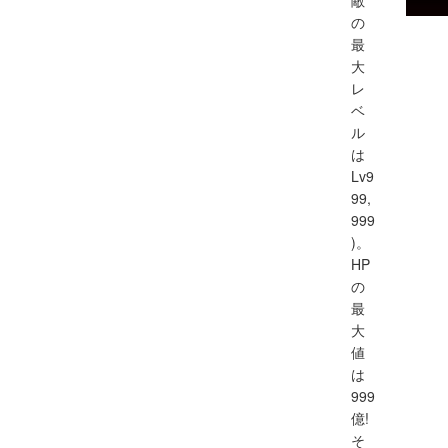
敵
の
最
大
レ
ベ
ル
は
Lv9
99,
999
)。
HP
の
最
大
値
は
999
億!
そ