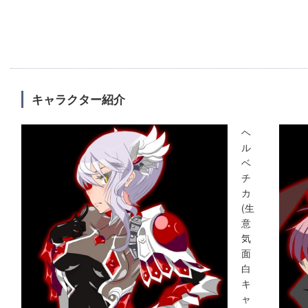
キャラクター紹介
ヘ
ル
ベ
チ
カ
(生
意
気
面
白
キ
ャ