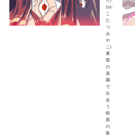
り)
(cv:
こ
た
つ
み
や
こ)
黄
昏
の
楽
園
で
出
会
う
暗
黒
の
集