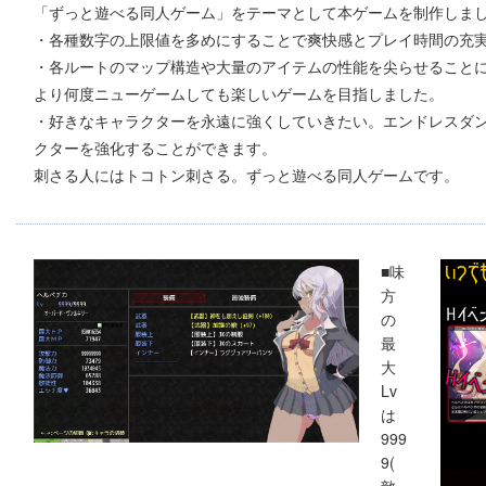
「ずっと遊べる同人ゲーム」をテーマとして本ゲームを制作しま
・各種数字の上限値を多めにすることで爽快感とプレイ時間の充
・各ルートのマップ構造や大量のアイテムの性能を尖らせること
より何度ニューゲームしても楽しいゲームを目指しました。
・好きなキャラクターを永遠に強くしていきたい。エンドレスダ
クターを強化することができます。
刺さる人にはトコトン刺さる。ずっと遊べる同人ゲームです。
■味
方
の
最
大
Lv
は
999
9(