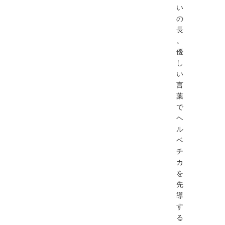
い
の
長
。
優
し
い
言
葉
で
ヘ
ル
ベ
チ
カ
を
先
導
す
る