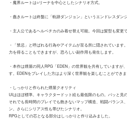
・魔界ルートは○リーナを中心としたシナリオ方式。
・蠢きルートは終盤に「軌跡ダンジョン」というエンドレスダン
・主人公であるヘルベチカのみ着せ替え可能。今回は髪型も変更
・「禁忌」と呼ばれる行為やアイテムが至る所に隠されています
力を得ることもできますが、恐ろしい副作用も発生します。
・本作は煙屋の同人RPG「EDEN」の世界観を共有していますが
す。EDENをプレイした方はより深く世界観を楽しむことができ
・しっかりと作られた煙屋クオリティ
UIはほぼ標準。キャラクタードット絵も最低限のもの。パッと見
それでも長時間のプレイでも飽きないマップ構造、戦闘バランス
ン。さらにシリアス性も帯びたシナリオ。
RPGとしての芯となる部分はしっかりと作り込みました。