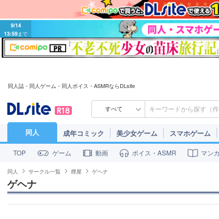
9/14
13:59
まで
同人誌・同人ゲーム・同人ボイス・ASMRならDLsite
すべて
同人
成年コミック
美少女ゲーム
スマホゲーム
ゲーム
動画
ボイス・ASMR
マン
TOP
同人
サークル一覧
煙屋
ゲヘナ
ゲヘナ