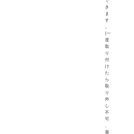
で
き
ま
す
。
(一
度
取
り
付
け
た
ら
取
り
外
し
不
可
、
最