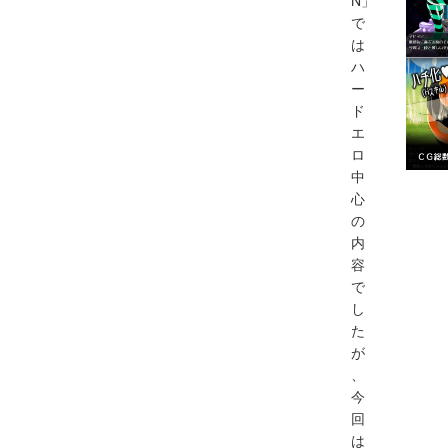
N」
で
は
ハ
ー
ド
エ
ロ
中
心
の
内
容
で
し
た
が
、
今
回
は