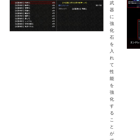
武
器
に
強
化
石
を
入
れ
て
性
能
を
強
化
す
る
こ
と
が