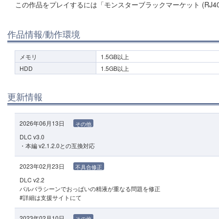
この作品をプレイするには「モンスターブラックマーケット (RJ40
作品情報/動作環境
メモリ
1.5GB以上
HDD
1.5GB以上
更新情報
2026年06月13日
その他
DLC v3.0
・本編 v2.1.2.0との互換対応
2023年02月23日
不具合修正
DLC v2.2
バルバラシーンでおっぱいの精液が重なる問題を修正
#詳細は支援サイトにて
2023年02月10日
その他