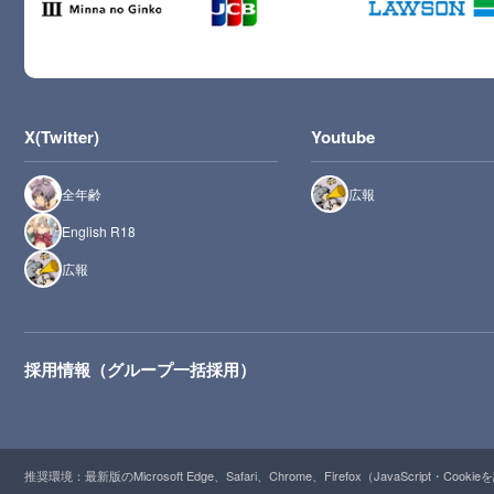
X(Twitter)
Youtube
全年齢
広報
English R18
広報
採用情報（グループ一括採用）
推奨環境：最新版のMicrosoft Edge、Safari、Chrome、Firefox（JavaScript・Cooki