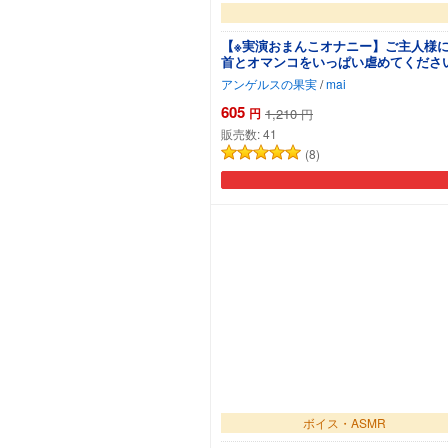
【※実演おまんこオナニー】ご主人様
首とオマンコをいっぱい虐めてくださ
アンゲルスの果実
/
mai
605
円
1,210
円
販売数:
41
(8)
ボイス・ASMR