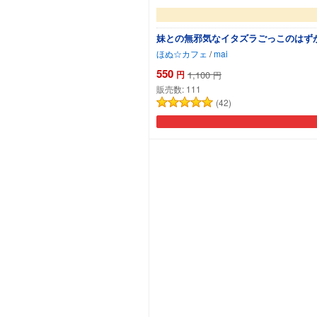
妹との無邪気なイタズラごっこのはず
ほぬ☆カフェ
/
mai
550
円
1,100
円
販売数:
111
(42)