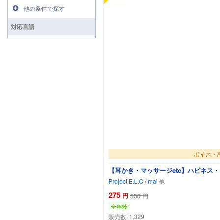
他の条件で探す
対応言語
ボイス・A
【耳かき・マッサージetc】ハピネス
Project E.L.C
/
mai
275
円
550
円
全年齢
販売数:
1,329