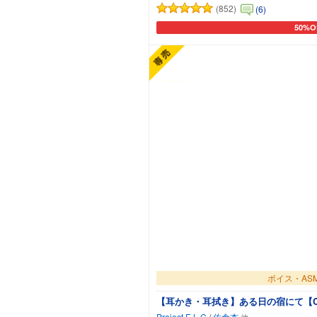
(852)
(6)
50%O
カート
ボイス・AS
【耳かき・耳拭き】ある日の宿にて【C
Project E.L.C
/
佐倉杏