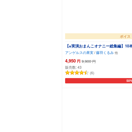
ボイス
【※実演おまんこオナニー総集編】10本セ
アンゲルスの果実
/
藤羽くるみ
4,950
円
9,900
円
販売数:
43
(6)
50
カー