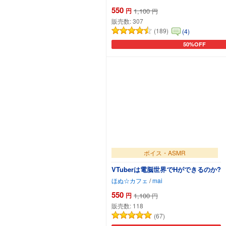
550
円
1,100
円
販売数:
307
(189)
(4)
50%OFF
カートに追加
ボイス・ASMR
VTuberは電脳世界でHができるのか?
ほぬ☆カフェ
/
mai
550
円
1,100
円
販売数:
118
(67)