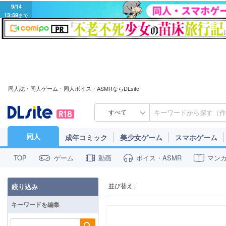
9/14
13:59
まで
同人誌・同人ゲーム・同人ボイス・ASMRならDLsite
すべて
同人
成年コミック
美少女ゲーム
スマホゲーム
ゲーム
動画
ボイス・ASMR
マン
TOP
並び替え :
絞り込み
キーワードを編集