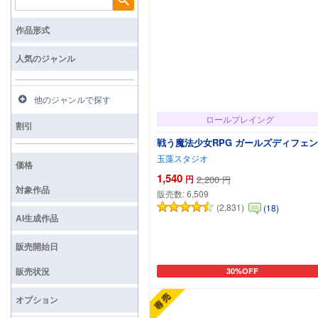
検索
作品形式
人気のジャンル
他のジャンルで探す
ロールプレイング
割引
戦う魔法少女RPG ガールズディフェ
玉藻スタジオ
価格
1,540
円
2,200
円
対象作品
販売数:
6,509
(2,831)
(18)
AI生成作品
販売開始日
販売状況
30%OFF
カートに追加
オプション