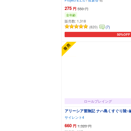
275
円
550
円
全年齢
販売数:
1,318
(820)
(7)
50%OFF
カートに
ロールプレイング
アリーシア冒険記 ナハ島くすぐり陵○
サイレント4
660
円
1,320
円