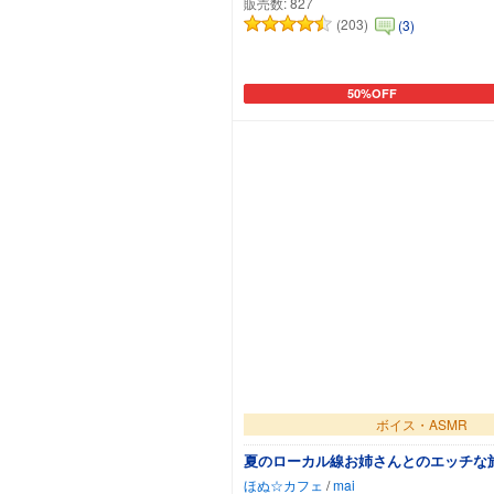
販売数:
827
(203)
(3)
50%OFF
カートに追加
ボイス・ASMR
夏のローカル線お姉さんとのエッチな
ほぬ☆カフェ
/
mai