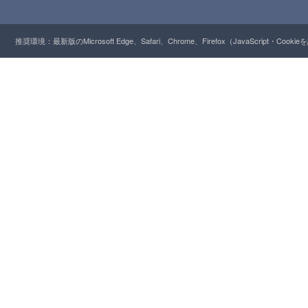
推奨環境：最新版のMicrosoft Edge、Safari、Chrome、Firefox（JavaScript・Cooki