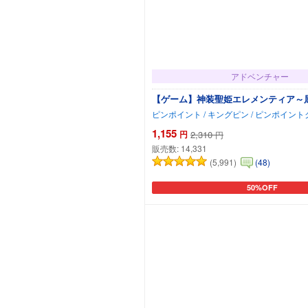
アドベンチャー
【ゲーム】神装聖姫エレメンティア～
ピンポイント / キングピン / ピンポイン
1,155
円
2,310
円
販売数:
14,331
(5,991)
(48)
50%OFF
カートに追加