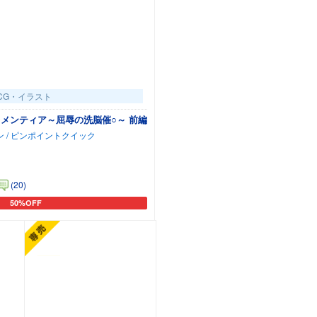
CG・イラスト
メンティア～屈辱の洗脳催○～ 前編
ン / ピンポイントクイック
(20)
50%OFF
カートに追加