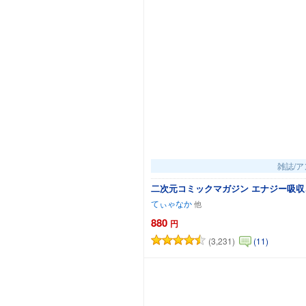
雑誌/
二次元コミックマガジン エナジー吸収さ
てぃゃなか
880
円
(3,231)
(11)
カー