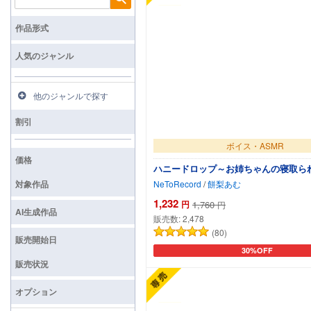
検索
作品形式
人気のジャンル
他のジャンルで探す
割引
ボイス・ASMR
価格
ハニードロップ～お姉ちゃんの寝取ら
対象作品
NeToRecord
/
餅梨あむ
1,232
円
1,760
円
AI生成作品
販売数:
2,478
(80)
販売開始日
30%OFF
カートに追加
販売状況
オプション