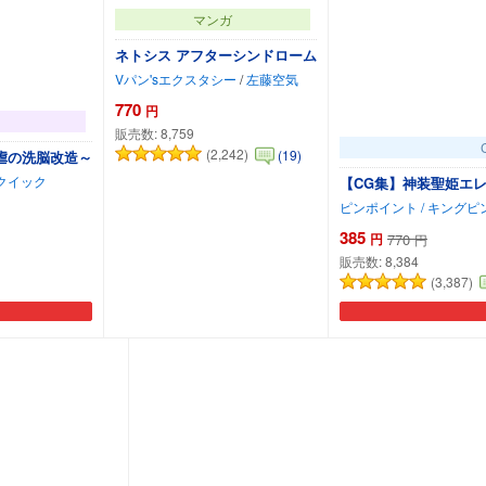
マンガ
ネトシス アフターシンドローム
Vパン'sエクスタシー
/
左藤空気
770
円
販売数:
8,759
(2,242)
(19)
虐の洗脳改造～
トクイック
【CG集】神装聖姫エレ
ピンポイント / キングピ
385
円
770
円
販売数:
8,384
(3,387)
カートに追加