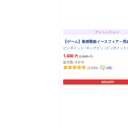
アドベンチャー
【ゲーム】装煌聖姫イースフィア～淫
ピンポイント / キングピン / ピンポイン
1,430
円
2,860
円
販売数:
8,818
(3,659)
(38)
50%OFF
カートに追加