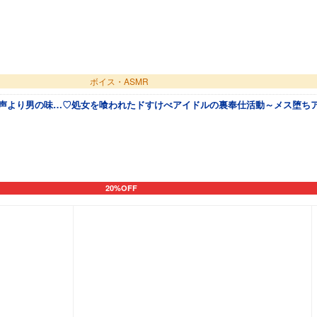
ボイス・ASMR
ンの声より男の味…♡処女を喰われたドすけべアイドルの裏奉仕活動～メス堕ち
20%OFF
カートに追加