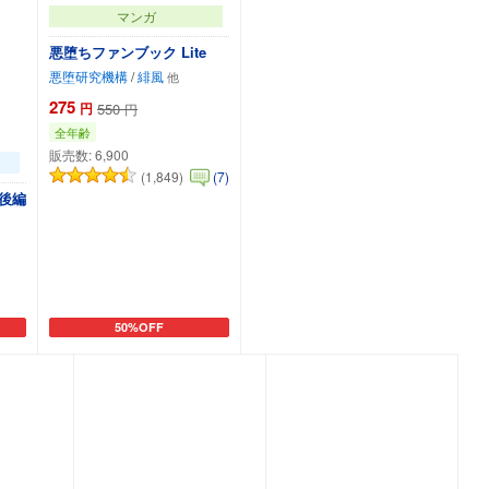
マンガ
悪堕ちファンブック Lite
悪堕研究機構
/
緋風
275
円
550
円
全年齢
販売数:
6,900
(1,849)
(7)
後編
50%OFF
カートに追加