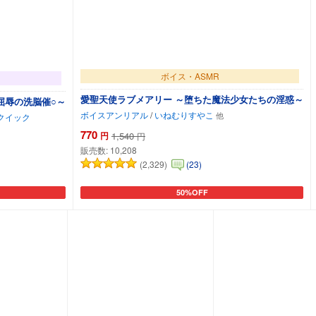
ボイス・ASMR
愛聖天使ラブメアリー ～堕ちた魔法少女たちの淫惑～
屈辱の洗脳催○～
ボイスアンリアル
/
いねむりすやこ
トクイック
770
円
1,540
円
販売数:
10,208
(2,329)
(23)
50%OFF
カートに追加