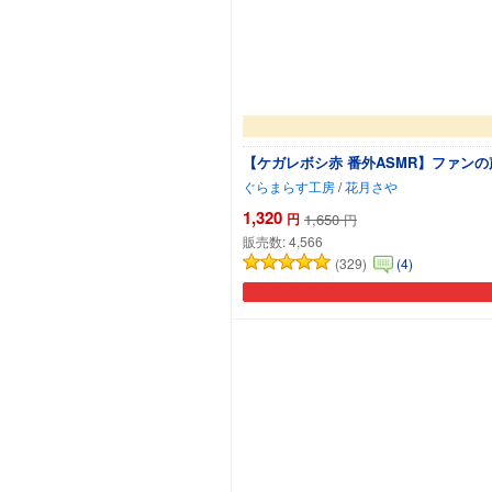
【ケガレボシ赤 番外ASMR】ファ
ぐらまらす工房
/
花月さや
1,320
円
1,650
円
販売数:
4,566
(329)
(4)