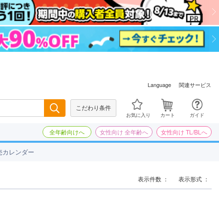
関連サービス
Language
こだわり条件
検索
お気に入り
カート
ガイド
全年齢向けへ
女性向け 全年齢へ
女性向け TL/BLへ
売カレンダー
表示件数 ：
表示形式 ：