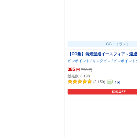
CG・イラスト
【CG集】装煌聖姫イースフィア～淫虐
ピンポイント / キングピン / ピンポイン
385
円
770
円
販売数:
8,198
(3,150)
(16)
50%OFF
カートに追加