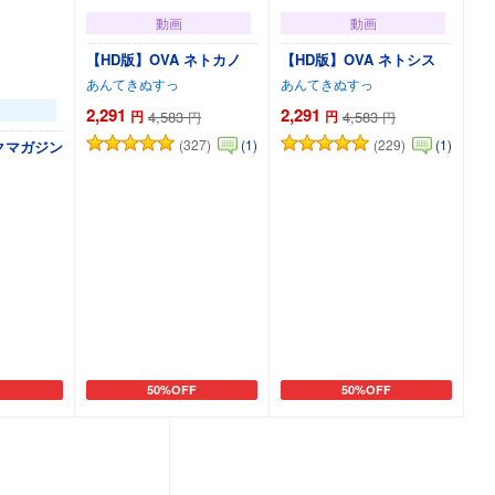
動画
動画
【HD版】OVA ネトカノ
【HD版】OVA ネトシス
あんてきぬすっ
あんてきぬすっ
2,291
2,291
円
4,583
円
4,583
円
円
(327)
(229)
(1)
(1)
クマガジン
50%OFF
50%OFF
カートに追加
カートに追加