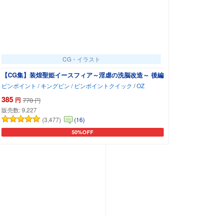
CG・イラスト
【CG集】装煌聖姫イースフィア～淫虐の洗脳改造～ 後編
ピンポイント / キングピン / ピンポイントクイック
/
OZ
385
円
770
円
販売数:
9,227
(3,477)
(16)
50%OFF
カートに追加