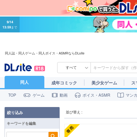
9/14
13:59
まで
同人誌・同人ゲーム・同人ボイス・ASMRならDLsite
すべて
同人
成年コミック
美少女ゲーム
ス
ゲーム
動画
ボイス・ASMR
マン
TOP
並び替え :
絞り込み
キーワードを編集