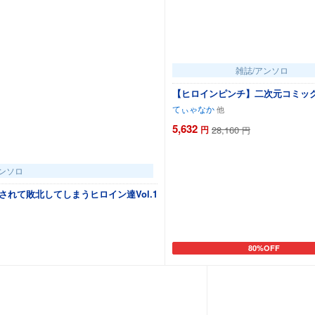
雑誌/アンソロ
【ヒロインピンチ】二次元コミッ
てぃゃなか
5,632
円
28,160
円
アンソロ
れて敗北してしまうヒロイン達Vol.1
80%OFF
トに追加
カートに追加