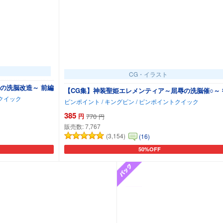
CG・イラスト
の洗脳改造～ 前編
【CG集】神装聖姫エレメンティア～屈辱の洗脳催○～ 
トクイック
ピンポイント / キングピン / ピンポイントクイック
385
円
770
円
販売数:
7,767
(3,154)
(16)
50%OFF
カートに追加