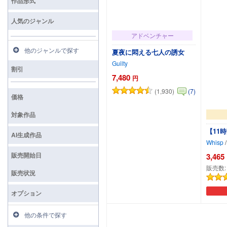
作品形式
人気のジャンル
アドベンチャー
他のジャンルで探す
夏夜に悶える七人の誘女
Guilty
割引
7,480
円
(1,930)
(7)
価格
対象作品
【11
AI生成作品
Whisp
/
販売開始日
3,465
販売数
販売状況
オプション
カートに追加
他の条件で探す