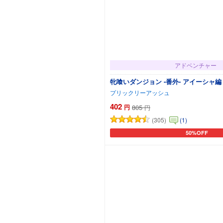
アドベンチャー
牝喰いダンジョン -番外- アイーシャ編
プリックリーアッシュ
402
円
805
円
(305)
(1)
50%OFF
カートに追加