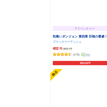
アドベンチャー
牝喰いダンジョン 第四章 巨根の脅威！
プリックリーアッシュ
402
円
805
円
(478)
(1)
50%OFF
カートに追加