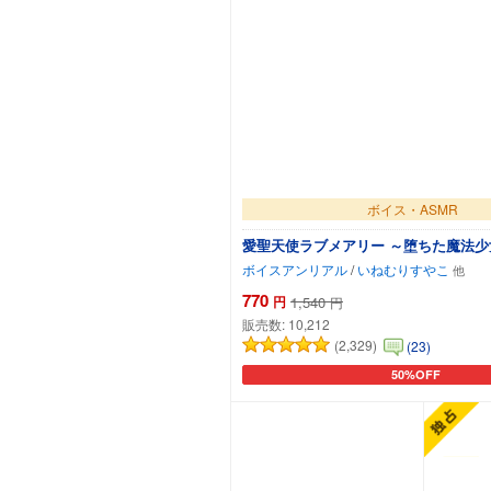
ボイス・ASMR
愛聖天使ラブメアリー ～堕ちた魔法
ボイスアンリアル
/
いねむりすやこ
770
円
1,540
円
販売数:
10,212
(2,329)
(23)
50%OFF
カートに追加