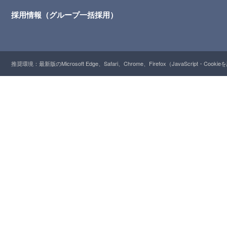
採用情報（グループ一括採用）
推奨環境：最新版のMicrosoft Edge、Safari、Chrome、Firefox（JavaScript・Cooki