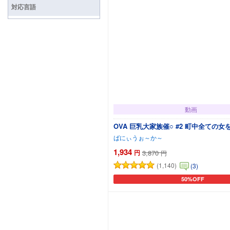
対応言語
動画
OVA 巨乳大家族催○ #2 町中全ての
ばにぃうぉ～か～
1,934
円
3,870
円
(1,140)
(3)
50%OFF
カートに追加