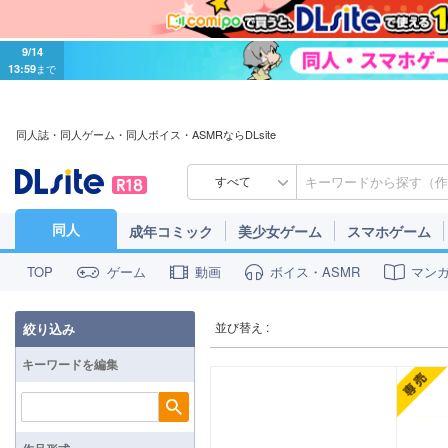
9/14
13:59
まで
同人誌・同人ゲーム・同人ボイス・ASMRならDLsite
すべて
同人
成年コミック
美少女ゲーム
スマホゲーム
ゲーム
動画
ボイス・ASMR
マン
TOP
並び替え :
絞り込み
キーワードを編集
検索