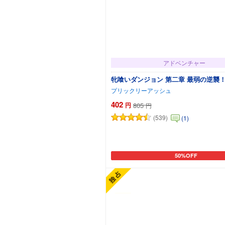
アドベンチャー
牝喰いダンジョン 第二章 最弱の逆襲！
プリックリーアッシュ
402
円
805
円
(539)
(1)
50%OFF
カートに追加