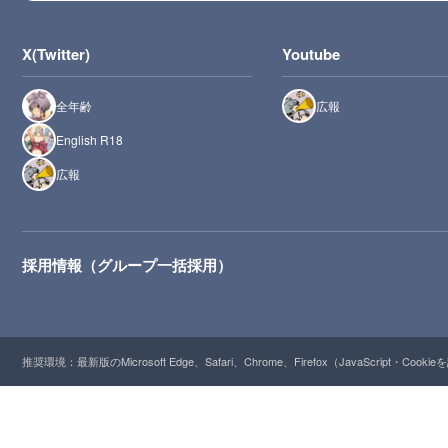
X(Twitter)
Youtube
全年齢
広報
English R18
広報
採用情報（グループ一括採用）
推奨環境：最新版のMicrosoft Edge、Safari、Chrome、Firefox（JavaScript・Cooki