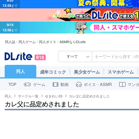
9/14
13:59
まで
同人誌・同人ゲーム・同人ボイス・ASMRならDLsite
すべて
同人
成年コミック
美少女ゲーム
スマホゲーム
ゲーム
動画
ボイス・ASMR
マン
TOP
同人
サークル一覧
せきれい33
カレ父に品定めされました
カレ父に品定めされました