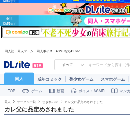
9/14
13:59
まで
同人誌・同人ゲーム・同人ボイス・ASMRならDLsite
すべて
同人
成年コミック
美少女ゲーム
スマホゲーム
ゲーム
動画
ボイス・ASMR
マン
TOP
同人
サークル一覧
せきれい33
カレ父に品定めされました
カレ父に品定めされました