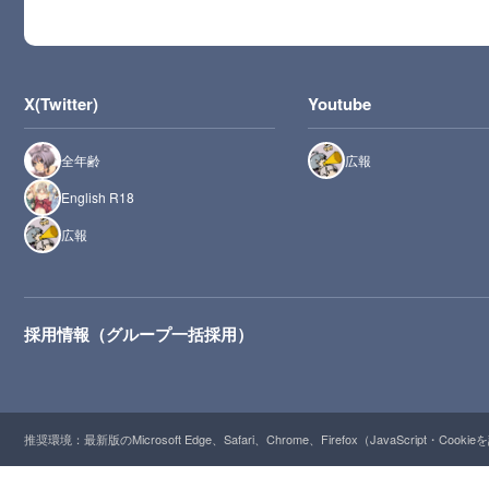
X(Twitter)
Youtube
全年齢
広報
English R18
広報
採用情報（グループ一括採用）
推奨環境：最新版のMicrosoft Edge、Safari、Chrome、Firefox（JavaScript・Cooki