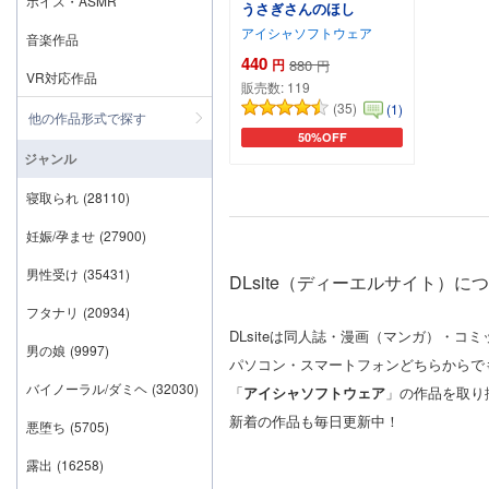
ボイス・ASMR
うさぎさんのほし
アイシャソフトウェア
音楽作品
440
円
880
円
VR対応作品
販売数:
119
(35)
(1)
他の作品形式で探す
50%OFF
カートに追加
ジャンル
寝取られ
(28110)
妊娠/孕ませ
(27900)
男性受け
(35431)
DLsite（ディーエルサイト）に
フタナリ
(20934)
DLsiteは同人誌・漫画（マンガ）・
男の娘
(9997)
パソコン・スマートフォンどちらからで
バイノーラル/ダミヘ
(32030)
「
アイシャソフトウェア
」の作品を取り
新着の作品も毎日更新中！
悪堕ち
(5705)
露出
(16258)