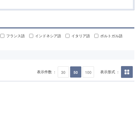
フランス語
インドネシア語
イタリア語
ポルトガル語
表示件数 ：
表示形式 ：
30
50
100
画像の
み