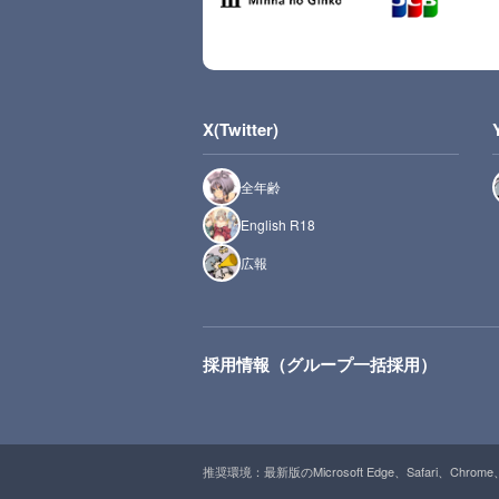
X(Twitter)
全年齢
English R18
広報
採用情報（グループ一括採用）
推奨環境：最新版のMicrosoft Edge、Safari、Chrome、