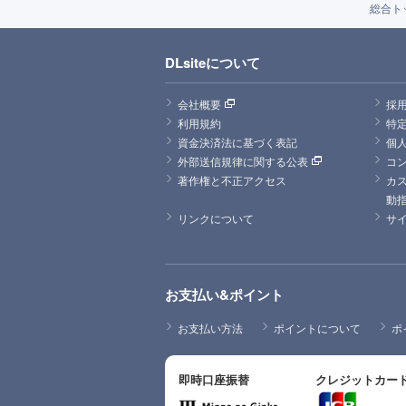
総合ト
DLsiteについて
会社概要
採
利用規約
特
資金決済法に基づく表記
個
外部送信規律に関する公表
コ
著作権と不正アクセス
カ
動
リンクについて
サ
お支払い&ポイント
お支払い方法
ポイントについて
ポ
即時口座振替
クレジットカー