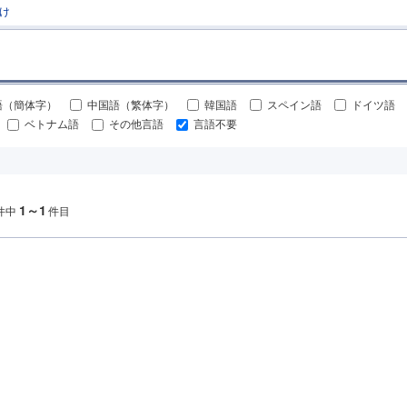
け
語（簡体字）
中国語（繁体字）
韓国語
スペイン語
ドイツ語
ベトナム語
その他言語
言語不要
1～1
件中
件目