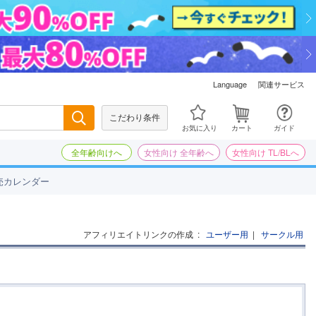
関連サービス
Language
こだわり条件
検索
お気に入り
カート
ガイド
全年齢向けへ
女性向け 全年齢へ
女性向け TL/BLへ
売カレンダー
アフィリエイトリンクの作成
:
ユーザー用
|
サークル用