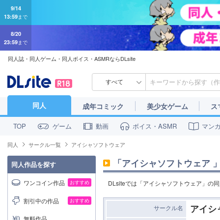
9/14
13:59
まで
8/20
23:59
まで
同人誌・同人ゲーム・同人ボイス・ASMRならDLsite
すべて
同人
成年コミック
美少女ゲーム
ス
ゲーム
動画
ボイス・ASMR
マン
TOP
同人
サークル一覧
アイシャソフトウェア
「
アイシャソフトウェア
同人作品を探す
ワンコイン作品
おすすめ
DLsiteでは「アイシャソフトウェア」
割引中の作品
おすすめ
アイシ
サークル名
無料作品