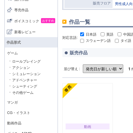
販売フロア
男性成人向
専売作品
作品一覧
ボイスコミック
おすすめ
新着レビュー
日本語
英語
中国
対応言語:
スウェーデン語
タイ語
作品形式
販売作品
ゲーム
ロールプレイング
アクション
1
並び替え :
シミュレーション
アドベンチャー
シューティング
その他ゲーム
マンガ
CG・イラスト
動画作品
動画