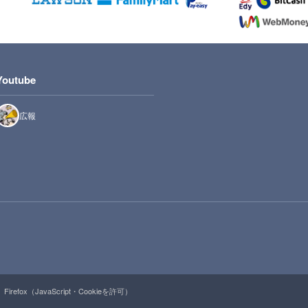
Youtube
広報
Firefox（JavaScript・Cookieを許可）