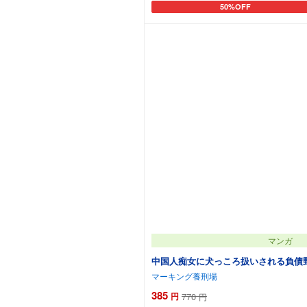
50%OFF
カートに追加
マンガ
中国人痴女に犬っころ扱いされる負債野
マーキング養刑場
385
円
770
円