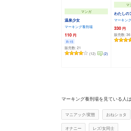
マ
マンガ
わたしの
マーキン
温泉少女
マーキング養刑場
330
円
110
販売数:
36
円
R-15
販売数:
21
(12)
(2)
カートに追加
カー
マーキング養刑場を見ている人
マニアック/変態
おねショタ
オナニー
レズ/女同士