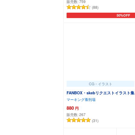
販売数:
759
(88)
50%OFF
カートに追
CG・イラスト
FANBOX・skebリクエストイラスト集
マーキング養刑場
880
円
販売数:
267
(31)
カートに追加