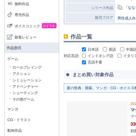
無料作品
「なな
シリーズ作品
専売作品
販売フロア
男性成人向
ボイスコミック
おすすめ
作品一覧
新着レビュー
作品形式
日本語
英語
中国
対応言語:
インドネシア語
イタリ
ゲーム
言語不要
ロールプレイング
アクション
まとめ買い対象作品
シミュレーション
アドベンチャー
夏の祭典、開幕。マンガ・CG・ボイス 3本以上
シューティング
その他ゲーム
20
マンガ
マ
マ
CG・イラスト
33
動画作品
顔