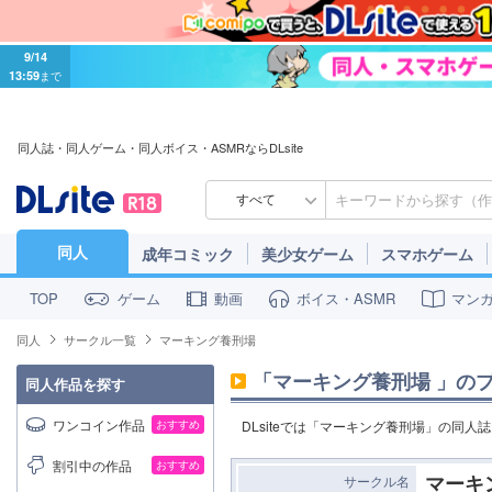
9/14
13:59
まで
同人誌・同人ゲーム・同人ボイス・ASMRならDLsite
すべて
同人
成年コミック
美少女ゲーム
スマホゲーム
ゲーム
動画
ボイス・ASMR
マン
TOP
同人
サークル一覧
マーキング養刑場
「
マーキング養刑場
」の
同人作品を探す
ワンコイン作品
おすすめ
DLsiteでは「マーキング養刑場」の同人
割引中の作品
おすすめ
マーキ
サークル名