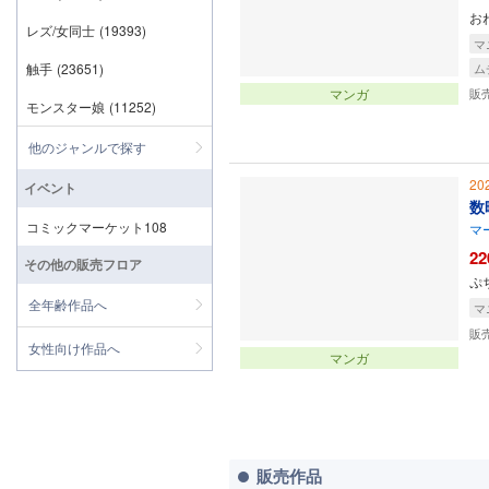
お
レズ/女同士
(19393)
マ
触手
(23651)
ム
マンガ
販
モンスター娘
(11252)
他のジャンルで探す
20
イベント
数
コミックマーケット108
マ
22
その他の販売フロア
ぷ
全年齢作品へ
マ
販
女性向け作品へ
マンガ
販売作品