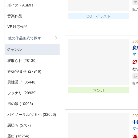
マ
ボイス・ASMR
販
音楽作品
CG・イラスト
VR対応作品
他の作品形式で探す
20
変
ジャンル
マ
寝取られ
(28130)
27
欲
妊娠/孕ませ
(27916)
シ
男性受け
(35448)
販
マンガ
フタナリ
(20939)
男の娘
(10003)
バイノーラル/ダミヘ
(32056)
20
中
悪堕ち
(5707)
マ
38
露出
(16264)