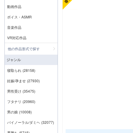
動画作品
ボイス・ASMR
音楽作品
VR対応作品
他の作品形式で探す
ジャンル
寝取られ
(28158)
妊娠/孕ませ
(27930)
男性受け
(35475)
フタナリ
(20960)
男の娘
(10008)
バイノーラル/ダミヘ
(32077)
悪堕ち
(5715)