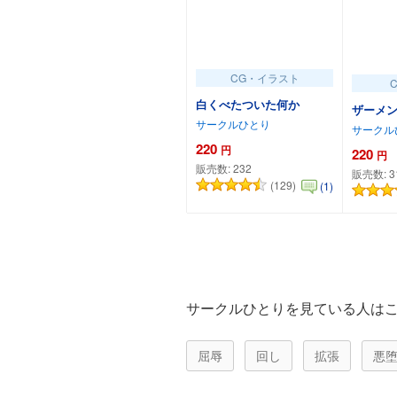
CG・イラスト
白くべたついた何か
ザーメン
サークルひとり
サークル
220
円
220
円
販売数:
232
販売数:
3
(129)
(1)
カートに追加
サークルひとりを見ている人は
屈辱
回し
拡張
悪