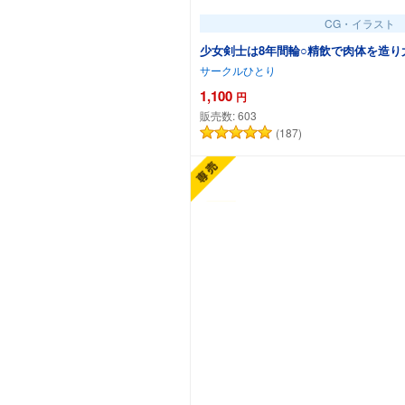
CG・イラスト
少女剣士は8年間輪○精飲で肉体を造り
サークルひとり
1,100
円
販売数:
603
(187)
カートに追加