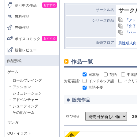
割引中の作品
おすすめ
サーク
サークル名
無料作品
「アト
シリーズ作品
「卵子
専売作品
「ハー
ボイスコミック
おすすめ
販売フロア
男性成人向
新着レビュー
作品一覧
作品形式
ゲーム
日本語
英語
中国
ロールプレイング
対応言語:
インドネシア語
イタリ
アクション
言語不要
シミュレーション
販売作品
アドベンチャー
シューティング
その他ゲーム
39
並び替え :
マンガ
CG・イラスト