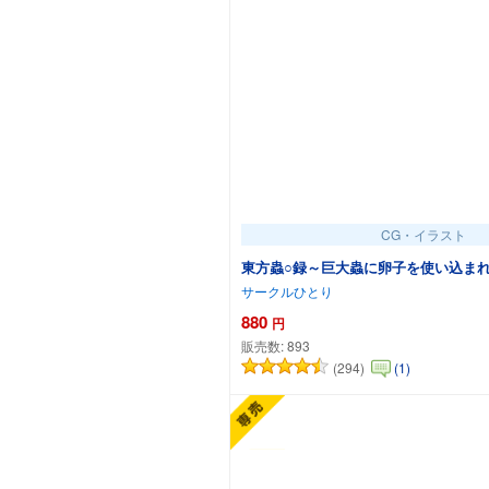
CG・イラスト
東方蟲○録～巨大蟲に卵子を使い込ま
サークルひとり
880
円
販売数:
893
(294)
(1)
カートに追加