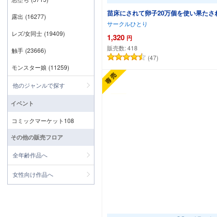
苗床にされて卵子20万個を使い果た
露出
(16277)
サークルひとり
レズ/女同士
(19409)
1,320
円
販売数:
418
触手
(23666)
(47)
モンスター娘
(11259)
他のジャンルで探す
イベント
コミックマーケット108
その他の販売フロア
全年齢作品へ
女性向け作品へ