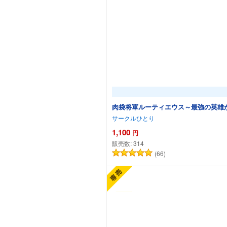
肉袋将軍ルーティエウス～最強の英雄
サークルひとり
1,100
円
販売数:
314
(66)