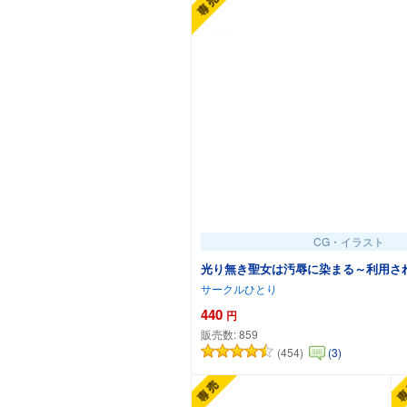
CG・イラスト
光り無き聖女は汚辱に染まる～利用さ
サークルひとり
440
円
販売数:
859
(454)
(3)
カートに追加