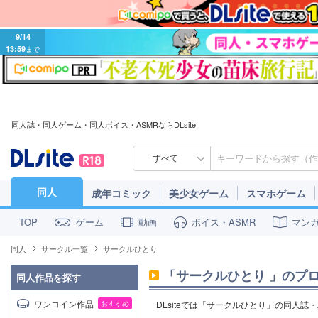
9/14
13:59
まで
同人誌・同人ゲーム・同人ボイス・ASMRならDLsite
すべて
同人
成年コミック
美少女ゲーム
スマホゲーム
ゲーム
動画
ボイス・ASMR
マン
TOP
同人
サークル一覧
サークルひとり
「
サークルひとり
」のプ
同人作品を探す
ワンコイン作品
おすすめ
DLsiteでは「サークルひとり」の同人誌