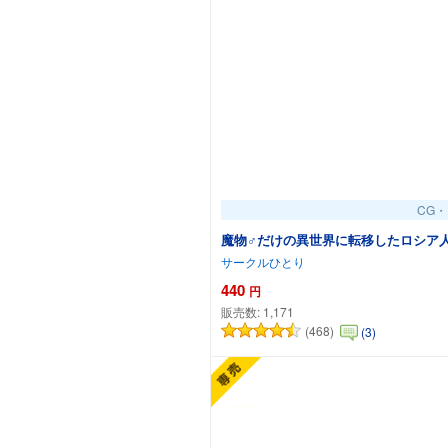
CG
魔物♂だけの異世界に転移したロシア
サークルひとり
440
円
販売数:
1,171
(468)
(3)
カー