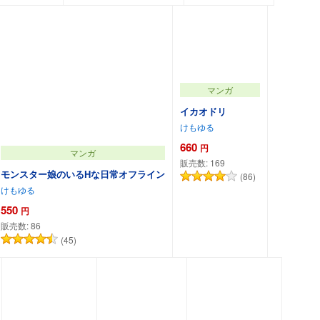
マンガ
イカオドリ
けもゆる
660
円
マンガ
販売数:
169
モンスター娘のいるHな日常オフライン
(86)
けもゆる
550
円
販売数:
86
(45)
カートに追加
カートに追加