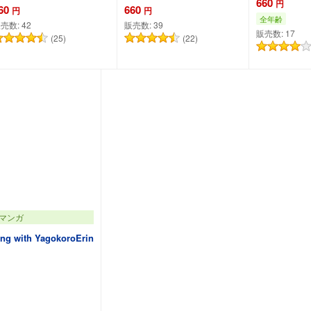
660
円
60
660
円
円
全年齢
売数:
42
販売数:
39
販売数:
17
(25)
(22)
カートに追加
カートに追加
カー
マンガ
ng with YagokoroErin
ートに追加