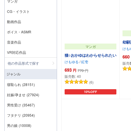
マンガ
CG・イラスト
動画作品
ボイス・ASMR
幼馴
音楽作品
マンガ
けも
VR対応作品
猫○おかゆはわからせられたい
660
けもゆる
/
紅壱
他の作品形式で探す
販売
693
円
770
円
ジャンル
販売数:
40
(6)
寝取られ
(28151)
10%OFF
カートに追加
妊娠/孕ませ
(27924)
男性受け
(35467)
フタナリ
(20954)
男の娘
(10008)