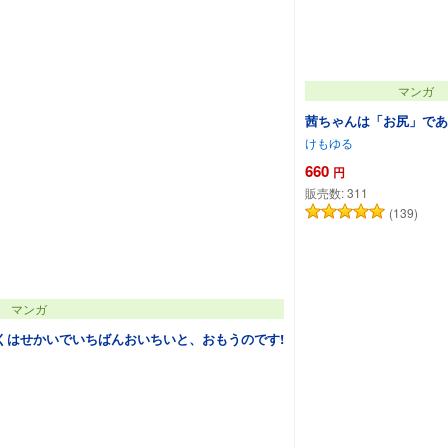
マンガ
茜ちゃんは「お尻」であ
けもゆる
660
円
販売数:
311
(139)
マンガ
くはせかいでいちばんおいちいと、おもうのです!
カートに追加
カートに追