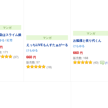
マンガ
マンガ
染はスライム娘
マンガ
ゆる
/
紅壱
お狐様と依り代くん
えっちLIVEもんすたぁがーる
けもゆる
円
けもゆる
660
数:
171
円
660
(37)
円
販売数:
168
販売数:
57
(43)
(1
(18)
カートに追加
カートに追加
カートに追加