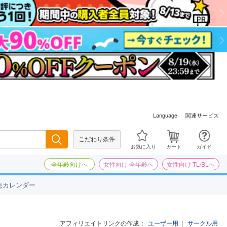
関連サービス
Language
こだわり条件
検索
お気に入り
カート
ガイド
全年齢向けへ
女性向け 全年齢へ
女性向け TL/BLへ
売カレンダー
アフィリエイトリンクの作成
:
ユーザー用
|
サークル用