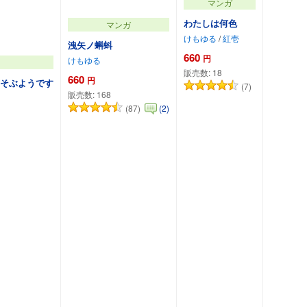
マンガ
わたしは何色
マンガ
けもゆる
/
紅壱
洩矢ノ蝌蚪
660
円
けもゆる
販売数:
18
660
円
そぶようです
(7)
販売数:
168
(87)
(2)
加
カートに追加
カートに追加