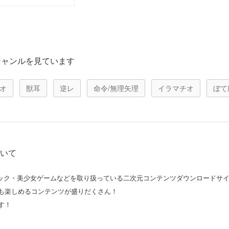
ジャンルを見ています
オ
獣耳
逆レ
命令/無理矢理
イラマチオ
ぼて
ついて
コミック・美少女ゲームなどを取り扱っている二次元コンテンツダウンロードサ
も楽しめるコンテンツが盛りだくさん！
す！