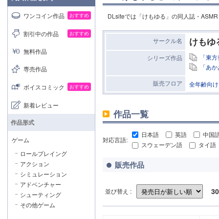
ワンコイン作品
おすすめ
DLsiteでは「けもゆる」の同人誌・AS
割引中の作品
おすすめ
けもゆ
サークル名
無料作品
「東方
シリーズ作品
「あか
専売作品
販売フロア
全年齢向け
ボイスコミック
おすすめ
新着レビュー
作品一覧
作品形式
日本語
英語
中国
対応言語:
ゲーム
スウェーデン語
タイ語
ロールプレイング
販売作品
アクション
シミュレーション
アドベンチャー
30
並び替え :
シューティング
その他ゲーム