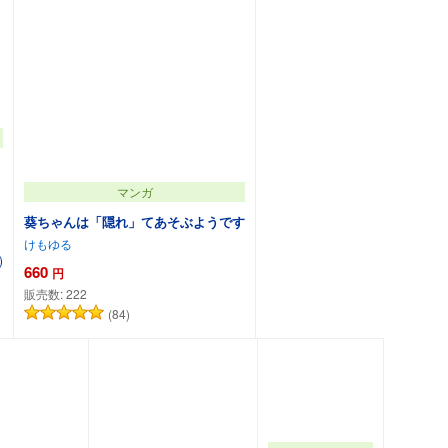
マンガ
葵ちゃんは「隠れ」てあそぶようです
けもゆる
)
660
円
販売数:
222
(84)
カートに追加