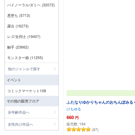
バイノーラル/ダミヘ
(32072)
悪堕ち
(5713)
露出
(16273)
レズ/女同士
(19407)
触手
(23662)
モンスター娘
(11255)
他のジャンルで探す
イベント
コミックマーケット108
その他の販売フロア
ふたなりゆかりちゃんのおちんぽみる
けもゆる
全年齢作品へ
660
円
販売数:
194
女性向け作品へ
(97)