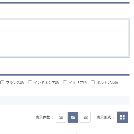
フランス語
インドネシア語
イタリア語
ポルトガル語
表示件数 ：
表示形式 ：
30
50
100
画像の
み