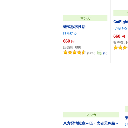
マンガ
CatFigh
蛙式欲求性活
けもゆる
けもゆる
660
円
660
円
販売数:
1
販売数:
686
(282)
(2)
カートに追加
カ
マンガ
東方発情獣症～伍・念者天狗編～