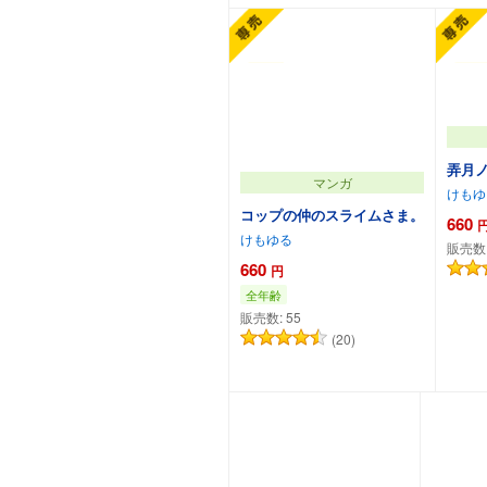
弄月
マンガ
けもゆ
コップの仲のスライムさま。
660
けもゆる
販売数
660
円
全年齢
販売数:
55
(20)
カートに追加
カ