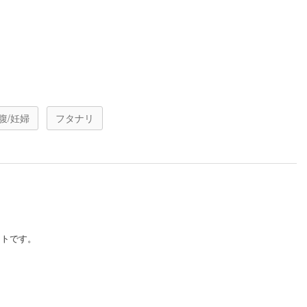
腹/妊婦
フタナリ
イトです。