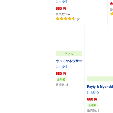
けもゆる
6
660
円
販
販売数:
54
(28)
カートに追加
マンガ
やってやるウサ!!!
けもゆる
660
円
全年齢
販売数:
3
Rayty & Myoncki
けもゆる
660
円
全年齢
販売数:
3
カートに追加
カ