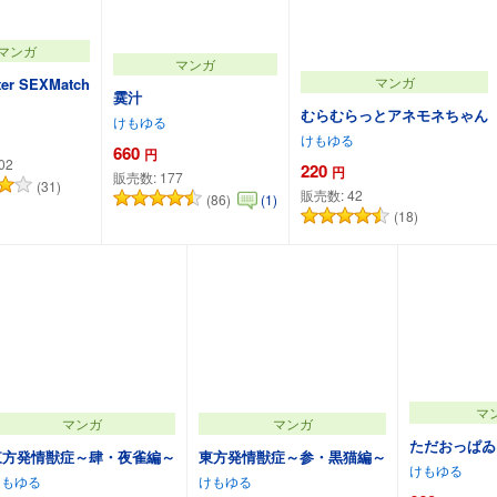
マンガ
マンガ
マンガ
ter SEXMatch
霙汁
むらむらっとアネモネちゃん
けもゆる
けもゆる
660
円
02
220
円
販売数:
177
(31)
販売数:
42
(86)
(1)
(18)
ートに追加
カートに追加
カートに追加
マ
マンガ
マンガ
ただおっぱゐ
東方発情獣症～肆・夜雀編～
東方発情獣症～参・黒猫編～
けもゆる
けもゆる
けもゆる