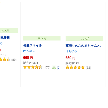
マンガ
ノ晩餐日
マンガ
マンガ
る
侵蝕スネイル
薬売りのおねえちゃんと。
円
けもゆる
けもゆる
:
182
660
660
円
円
(80)
販売数:
331
販売数:
49
(170)
(2)
(32)
ートに追加
カートに追加
カートに追加