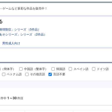
MR・ゲームなど多彩な作品を販売中！
る
発情獣症」シリーズ （5作品）
あそシリーズ」シリーズ （2作品）
男性成人向け
語（簡体字）
中国語（繁体字）
韓国語
スペイン語
ドイツ語
ベトナム語
その他言語
言語不要
1～30
件中
件目