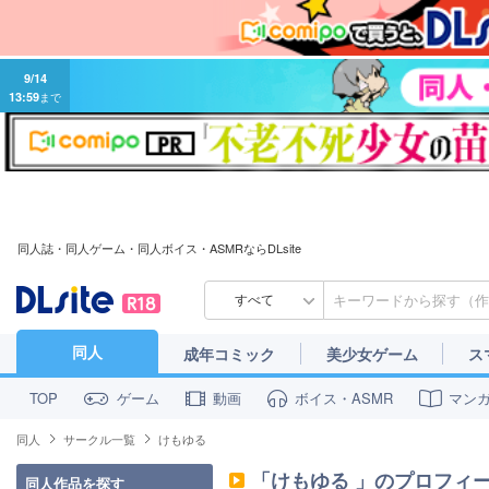
9/14
13:59
まで
同人誌・同人ゲーム・同人ボイス・ASMRならDLsite
すべて
同人
成年コミック
美少女ゲーム
ス
ゲーム
動画
ボイス・ASMR
マン
TOP
同人
サークル一覧
けもゆる
「
けもゆる
」のプロフィ
同人作品を探す