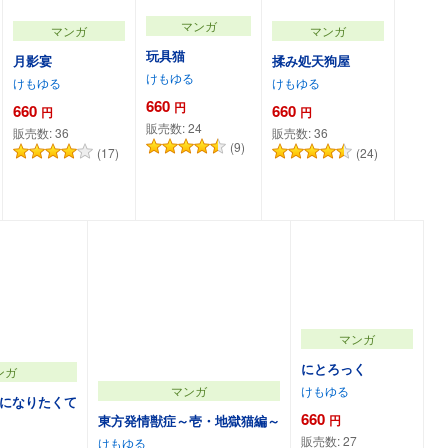
マンガ
マンガ
マンガ
玩具猫
月影宴
揉み処天狗屋
けもゆる
けもゆる
けもゆる
660
円
660
660
円
円
販売数:
24
販売数:
36
販売数:
36
(9)
(17)
(24)
カートに追加
カートに追加
カートに追加
マンガ
にとろっく
ンガ
けもゆる
マンガ
になりたくて
660
円
東方発情獣症～壱・地獄猫編～
販売数:
27
けもゆる