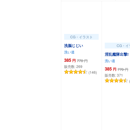
CG・イラスト
洗脳じじい
CG・イ
洗い道
淫乱艦隊出撃!
385
円
770
円
洗い道
販売数:
269
385
円
770
円
(146)
販売数:
371