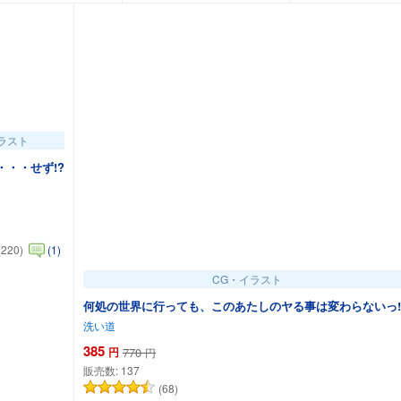
ラスト
・・・せず!?
(220)
(1)
CG・イラスト
何処の世界に行っても、このあたしのヤる事は変わらないっ!!
洗い道
385
円
770
円
販売数:
137
(68)