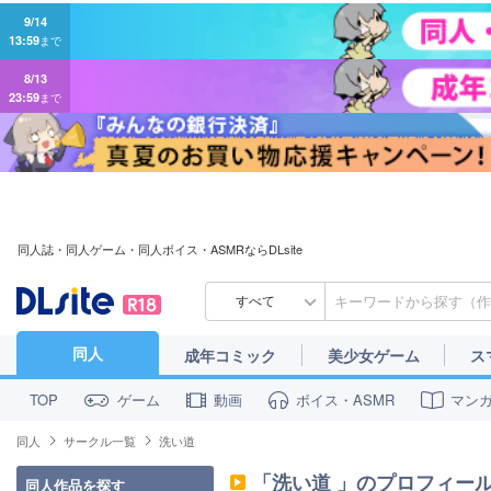
9/14
13:59
まで
8/13
23:59
まで
同人誌・同人ゲーム・同人ボイス・ASMRならDLsite
すべて
同人
成年コミック
美少女ゲーム
ス
ゲーム
動画
ボイス・ASMR
マン
TOP
同人
サークル一覧
洗い道
「
洗い道
」のプロフィー
同人作品を探す