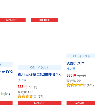
50%OFF
50%OFF
カートに追加
カートに追加
CG・イラスト
洗脳じじい2
ト
CG・イラスト
洗い道
せず!?2
犯された地味巨乳図書委員さん
385
円
770
円
洗い道
販売数:
204
(101)
385
円
770
円
販売数:
117
(1)
(67)
50%OFF
50%OFF
加
カートに追加
カートに追加