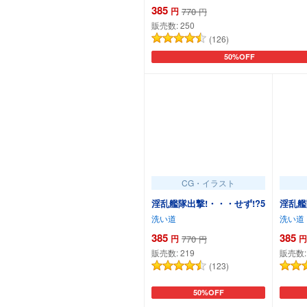
385
円
770
円
販売数:
250
(126)
50%OFF
カートに追加
CG・イラスト
淫乱艦隊出撃!・・・せず!?5
淫乱艦
洗い道
洗い道
385
385
円
770
円
円
販売数:
219
販売数
(123)
50%OFF
カートに追加