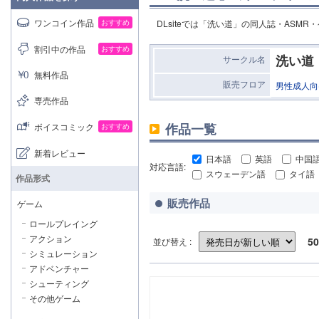
ワンコイン作品
おすすめ
DLsiteでは「洗い道」の同人誌・ASM
割引中の作品
おすすめ
洗い道
サークル名
無料作品
販売フロア
男性成人向
専売作品
作品一覧
ボイスコミック
おすすめ
新着レビュー
日本語
英語
中国
対応言語:
スウェーデン語
タイ語
作品形式
販売作品
ゲーム
ロールプレイング
アクション
50
並び替え :
シミュレーション
アドベンチャー
シューティング
その他ゲーム