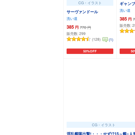
CG・イラスト
ギャンブ
洗い道
サーヴァンドール
385
洗い道
円
7
販売数:
2
385
円
770
円
販売数:
299
(128)
(1)
50%OFF
5
カートに追加
カ
CG・イラスト
淫乱艦隊出撃!・・・せず!?15～艦○人