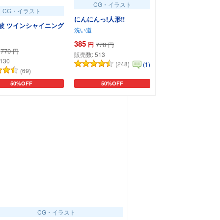
CG・イラスト
CG・イラスト
にんにんっ!人形!!
波 ツインシャイニング
洗い道
385
円
770
円
770
円
販売数:
513
130
(248)
(1)
(69)
50%OFF
50%OFF
カートに追加
カートに追加
CG・イラスト