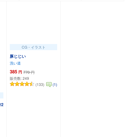
CG・イラスト
豚じじい
洗い道
385
円
770
円
販売数:
249
(133)
(1)
2