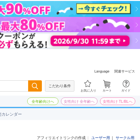
関連サービス
Language
こだわり条件
検索
お気に入り
カート
ガイド
全年齢向けへ
女性向け 全年齢へ
女性向け TL/BLへ
売カレンダー
アフィリエイトリンクの作成
:
ユーザー用
|
サークル用