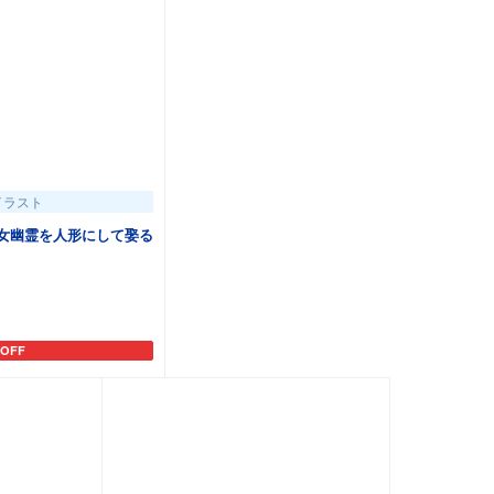
イラスト
女幽霊を人形にして娶る
OFF
トに追加