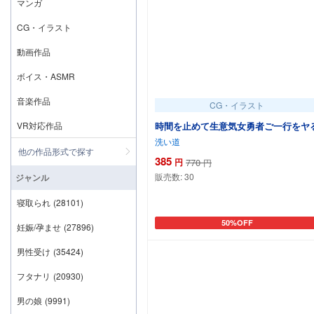
マンガ
CG・イラスト
動画作品
ボイス・ASMR
音楽作品
CG・イラスト
VR対応作品
時間を止めて生意気女勇者ご一行をヤ
洗い道
他の作品形式で探す
385
円
770
円
販売数:
30
ジャンル
寝取られ
(28101)
50%OFF
カートに追加
妊娠/孕ませ
(27896)
男性受け
(35424)
フタナリ
(20930)
男の娘
(9991)