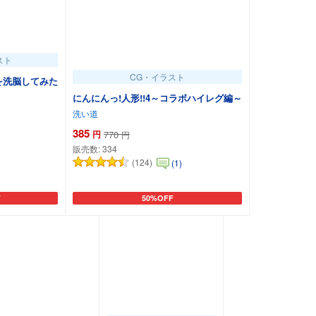
スト
CG・イラスト
を洗脳してみた
にんにんっ!人形!!4～コラボハイレグ編～
洗い道
385
円
770
円
販売数:
334
(124)
(1)
F
50%OFF
追加
カートに追加