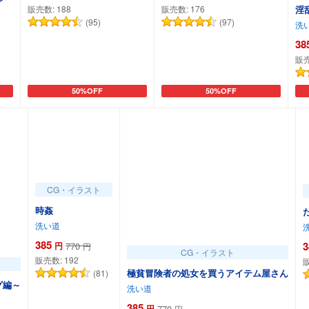
淫
販売数:
188
販売数:
176
(95)
(97)
洗
38
販
50%OFF
50%OFF
カートに追加
カートに追加
CG・イラスト
時姦
洗い道
385
3
円
770
円
CG・イラスト
販売数:
192
極貧冒険者の処女を買うアイテム屋さん
(81)
グ編～
洗い道
385
円
770
円