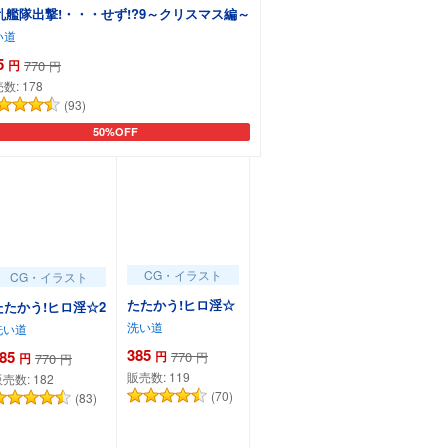
乱艦隊出撃!・・・せず!?9～クリスマス編～
い道
5
円
770
円
売数:
178
(93)
50%OFF
カートに追加
CG・イラスト
CG・イラスト
たたかう!ヒロ淫☆
たたかう!ヒロ淫☆2
洗い道
洗い道
385
85
円
770
円
円
770
円
販売数:
119
販売数:
182
(70)
(83)