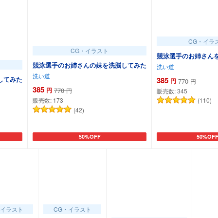
CG・イラ
CG・イラスト
競泳選手のお姉さん
競泳選手のお姉さんの妹を洗脳してみた
洗い道
洗い道
してみた
385
円
770
円
385
円
770
円
販売数:
345
販売数:
173
(110)
(42)
50%OFF
50%OF
カートに追加
カートに
・イラスト
CG・イラスト