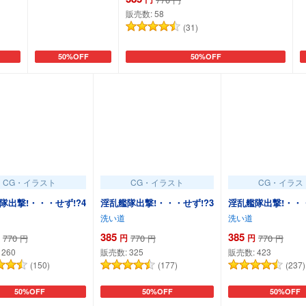
販売数:
58
(31)
50%OFF
50%OFF
カートに追加
カートに追加
CG・イラスト
CG・イラスト
CG・イラス
隊出撃!・・・せず!?4
淫乱艦隊出撃!・・・せず!?3
淫乱艦隊出撃!・・・
洗い道
洗い道
385
385
770
円
770
円
770
円
円
円
:
260
販売数:
325
販売数:
423
(150)
(177)
(237)
50%OFF
50%OFF
50%OFF
カートに追加
カートに追加
カートに追