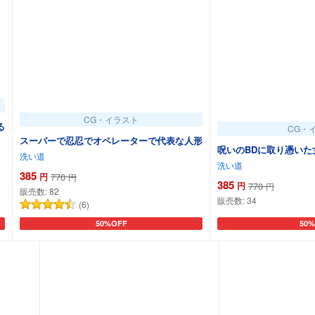
CG・イラスト
る
CG・
スーパーで忍忍でオペレーターで代表な人形
呪いのBDに取り憑いた
洗い道
洗い道
385
円
770
円
385
円
770
円
販売数:
82
販売数:
34
(6)
50%OFF
50%
カートに追加
カー