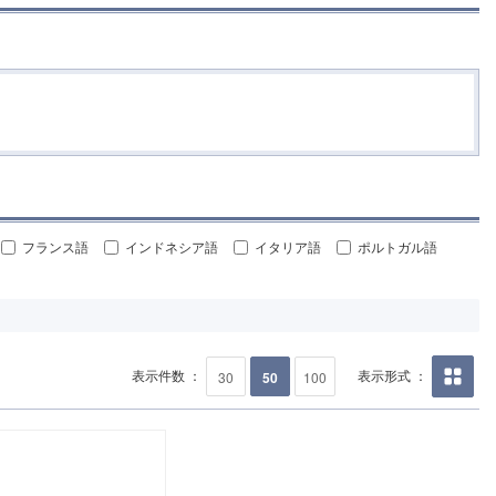
フランス語
インドネシア語
イタリア語
ポルトガル語
表示件数 ：
表示形式 ：
30
50
100
画像の
み