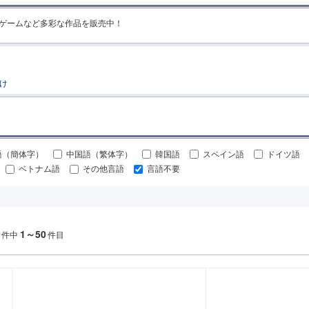
R・ゲームなど多彩な作品を販売中！
け
語（簡体字）
中国語（繁体字）
韓国語
スペイン語
ドイツ語
ベトナム語
その他言語
言語不要
1～50
件中
件目