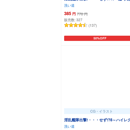
洗い道
385
円
770
円
販売数:
327
(137)
50%OFF
カートに追加
CG・イラスト
淫乱艦隊出撃!・・・せず!?8～ハイレ
洗い道