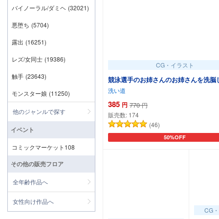
バイノーラル/ダミヘ
(32021)
悪堕ち
(5704)
露出
(16251)
レズ/女同士
(19386)
CG・イラスト
触手
(23643)
競泳選手のお姉さんのお姉さんを洗脳
洗い道
モンスター娘
(11250)
385
円
770
円
他のジャンルで探す
販売数:
174
(46)
イベント
50%OFF
カートに追加
コミックマーケット108
その他の販売フロア
全年齢作品へ
女性向け作品へ
CG