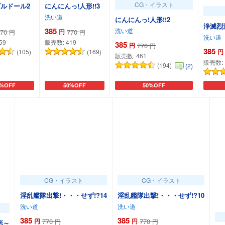
CG・イラスト
ルドール2
にんにんっ!人形!!3
洗い道
にんにんっ!人形!!2
浄滅烈
385
洗い道
70
円
770
円
円
洗い道
59
販売数:
419
385
円
770
円
385
(105)
(169)
円
販売数:
461
販売数:
(194)
(2)
0%OFF
50%OFF
50%OFF
ートに追加
カートに追加
カートに追加
CG・イラスト
CG・イラスト
淫乱艦隊出撃!・・・せず!?14
淫乱艦隊出撃!・・・せず!?10
洗い道
洗い道
385
385
円
770
円
770
円
円
形～