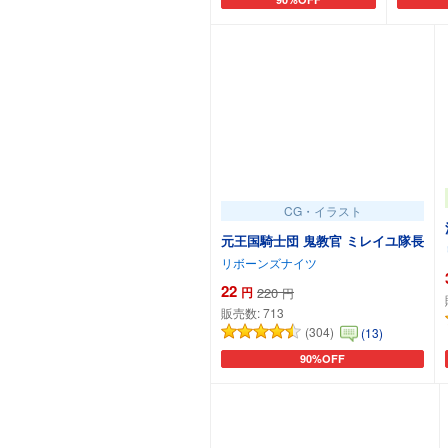
カートに追加
CG・イラスト
元王国騎士団 鬼教官 ミレイユ隊長
リボーンズナイツ
22
円
220
円
販売数:
713
(304)
(13)
90%OFF
カートに追加