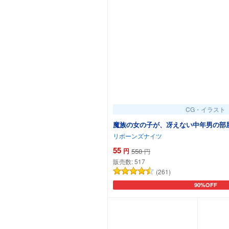
CG・イラスト
魔族の女の子が、冴えない中年男の部屋
リボーンズナイツ
55
円
550
円
販売数:
517
(261)
90%OFF
カートに追加