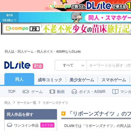
9/14
13:59
まで
同人誌・同人ゲーム・同人ボイス・ASMRならDLsite
すべて
同人
成年コミック
美少女ゲーム
スマホゲーム
ゲーム
動画
ボイス・ASMR
マン
TOP
同人
サークル一覧
リボーンズナイツ
「
リボーンズナイツ
」の
同人作品を探す
ワンコイン作品
おすすめ
DLsiteでは「リボーンズナイツ」の同人