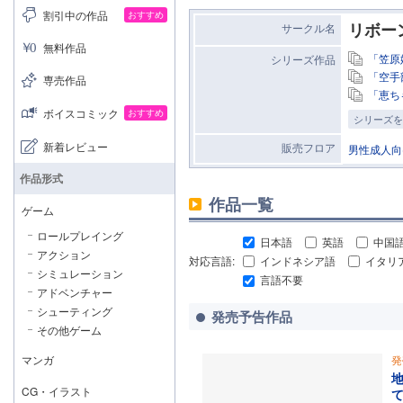
割引中の作品
おすすめ
リボー
サークル名
無料作品
「笠原
シリーズ作品
「空手
専売作品
「恵ち
ボイスコミック
おすすめ
シリーズを
新着レビュー
販売フロア
男性成人向
作品形式
作品一覧
ゲーム
ロールプレイング
日本語
英語
中国
アクション
対応言語:
インドネシア語
イタリ
シミュレーション
言語不要
アドベンチャー
シューティング
発売予告作品
その他ゲーム
マンガ
発
CG・イラスト