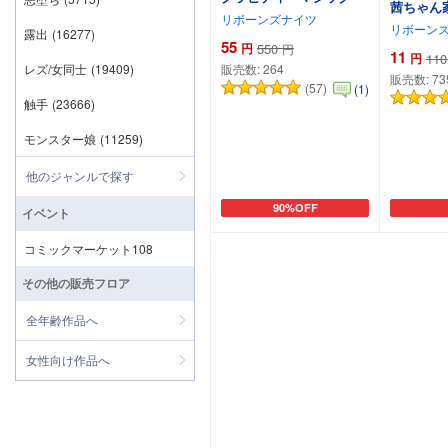
茜ちゃん
リボーンズナイツ
リボーン
露出
(16277)
55
円
550
円
11
円
110
レズ/女同士
(19409)
販売数:
264
販売数:
73
(57)
(1)
触手
(23666)
モンスター娘
(11259)
他のジャンルで探す
90%OFF
イベント
カートに追加
コミックマーケット108
その他の販売フロア
全年齢作品へ
女性向け作品へ