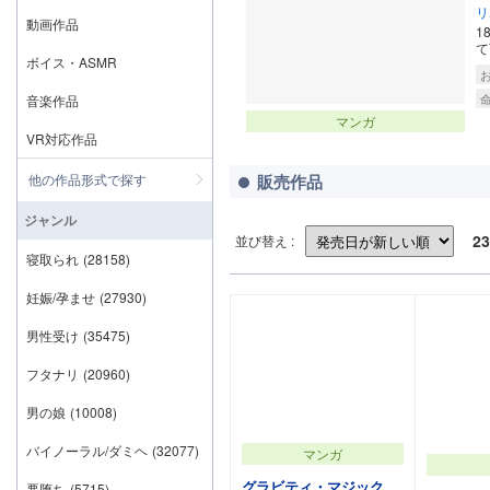
リ
動画作品
1
て
ボイス・ASMR
音楽作品
マンガ
VR対応作品
他の作品形式で探す
販売作品
ジャンル
23
並び替え :
寝取られ
(28158)
妊娠/孕ませ
(27930)
男性受け
(35475)
フタナリ
(20960)
男の娘
(10008)
バイノーラル/ダミヘ
(32077)
マンガ
グラビティ・マジック
悪堕ち
(5715)