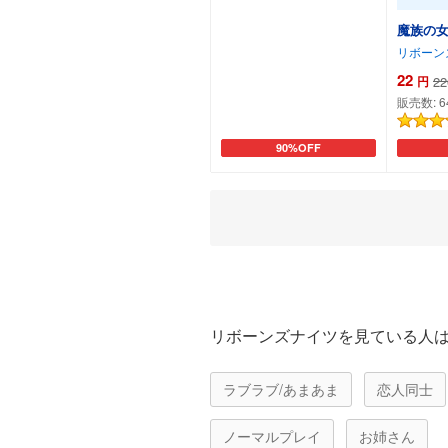
魔族の女
リボーン
22
円
22
販売数:
6
90%OFF
カートに追加
リボーンズナイツを見ている人
ラブラブ/あまあま
恋人同士
ノーマルプレイ
お姉さん