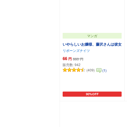
マンガ
いやらしいお嬢様、藤沢さんは彼女
リボーンズナイツ
66
円
660
円
販売数:
942
(409)
(1)
90%OFF
カートに追加