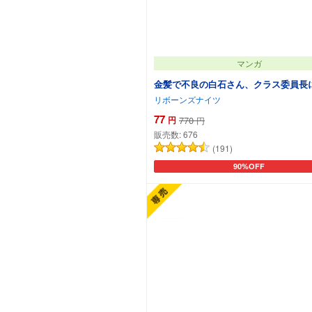
マンガ
金髪で不良の白石さん、クラス委員長
リボーンズナイツ
77
円
770
円
販売数:
676
(191)
90%OFF
カートに追加