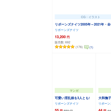
CG・イラスト
リボーンズナイツ2005年～2021年・
リボーンズナイツ
13,200
円
販売数:
692
(176)
(1)
カートに追加
マンガ
可愛い淫乱娘を3人とも!
大和撫
リボーンズナイツ
リボーン
55
44
円
550
円
44
円