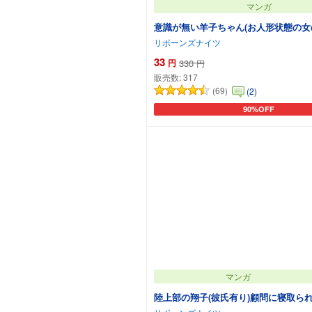
マンガ
意識が無い羊子ちゃん(お人形状態の女
リボーンズナイツ
33
円
330
円
販売数:
317
(69)
(2)
90%OFF
カートに追加
マンガ
陸上部の翔子(彼氏有り)顧問に寝取ら