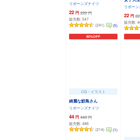
リボーンズナイツ
リボーン
22
円
220
円
22
円
22
販売数:
547
販売数:
4
(241)
(5)
90%OFF
カートに追加
CG・イラスト
綺麗な鮫島さん
リボーンズナイツ
44
円
440
円
販売数:
486
(214)
(1)