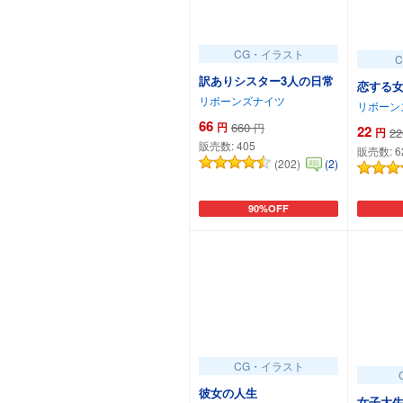
CG・イラスト
訳ありシスター3人の日常
恋する
リボーンズナイツ
リボーン
66
円
660
円
22
円
22
販売数:
405
販売数:
6
(202)
(2)
90%OFF
カートに追加
CG・イラスト
彼女の人生
女子大