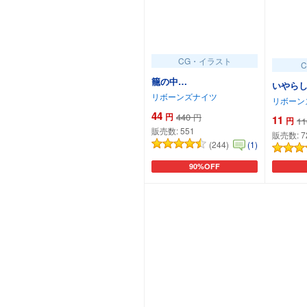
CG・イラスト
籠の中…
いやら
リボーンズナイツ
リボーン
44
円
440
円
11
円
11
販売数:
551
販売数:
7
(244)
(1)
90%OFF
カートに追加