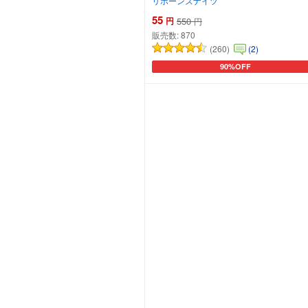
リボーンズナイツ
55
円
550
円
販売数:
870
(260)
(2)
90%OFF
カートに追加