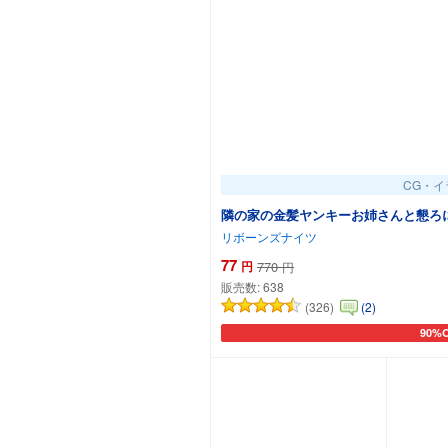
CG・イ
隣の家の金髪ヤンキーお姉さんと懇ろ
リボーンズナイツ
77
円
770
円
販売数:
638
(326)
(2)
90%
カート