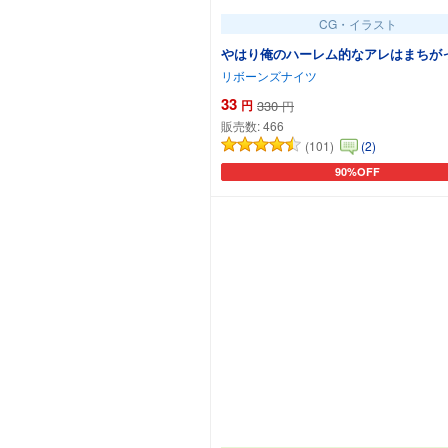
CG・イラスト
やはり俺のハーレム的なアレはまちが
リボーンズナイツ
33
円
330
円
販売数:
466
(101)
(2)
90%OFF
カートに追加