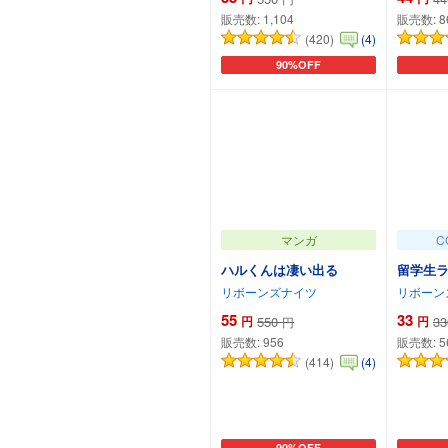
販売数:
1,104
販売数:
8
(420)
(4)
90%OFF
カートに追加
マンガ
C
ハルくんは凄い出る
留学生
リボーンズナイツ
リボーン
55
33
円
550
円
33
円
販売数:
956
販売数:
5
(414)
(4)
90%OFF