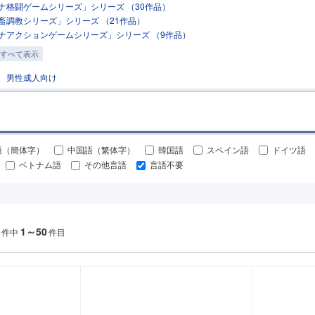
ナ格闘ゲームシリーズ」シリーズ （30作品）
畜調教シリーズ」シリーズ （21作品）
ナアクションゲームシリーズ」シリーズ （9作品）
すべて表示
男性成人向け
語（簡体字）
中国語（繁体字）
韓国語
スペイン語
ドイツ語
ベトナム語
その他言語
言語不要
1～50
件中
件目