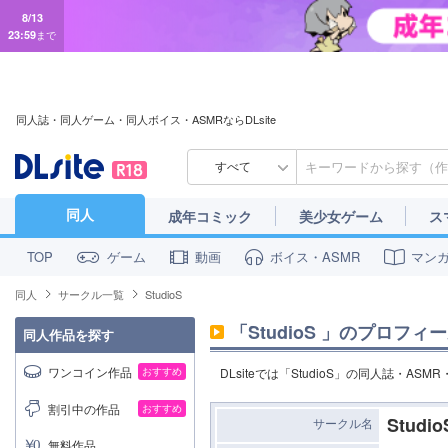
8/13
23:59
まで
同人誌・同人ゲーム・同人ボイス・ASMRならDLsite
すべて
同人
成年コミック
美少女ゲーム
ス
ゲーム
動画
ボイス・ASMR
マン
TOP
同人
サークル一覧
StudioS
「
StudioS
」のプロフィー
同人作品を探す
ワンコイン作品
おすすめ
DLsiteでは「StudioS」の同人誌・A
割引中の作品
おすすめ
Studio
サークル名
無料作品