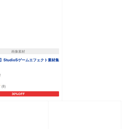
画像素材
】StudioSゲームエフェクト素材集
円
(8)
30%OFF
カートに追加