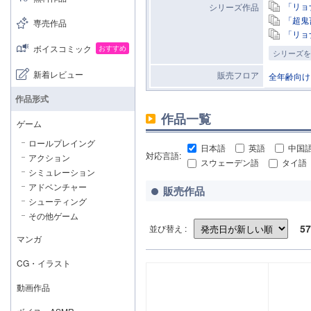
「リョ
シリーズ作品
「超鬼
専売作品
「リョ
ボイスコミック
おすすめ
シリーズを
新着レビュー
販売フロア
全年齢向け
作品形式
作品一覧
ゲーム
ロールプレイング
日本語
英語
中国
対応言語:
アクション
スウェーデン語
タイ語
シミュレーション
アドベンチャー
販売作品
シューティング
その他ゲーム
57
並び替え :
マンガ
CG・イラスト
動画作品