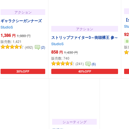
アクション
【
ギャラクシーガンナーズ
St
StudioS
アクション
92
1,386
円
1,980
円
ストリップファイター3～街頭裸王 参～
全
販売数:
1,421
StudioS
販
(492)
(2)
858
円
1,430
円
販売数:
740
(241)
(6)
30%OFF
40%OFF
カートに追加
カートに追加
シューティング