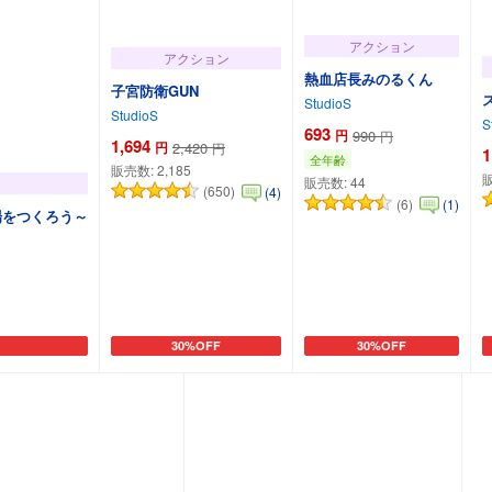
アクション
アクション
熱血店長みのるくん
子宮防衛GUN
StudioS
StudioS
S
693
円
990
円
1,694
円
2,420
円
1
全年齢
販売数:
2,185
販売数:
44
(650)
(4)
(6)
(1)
場をつくろう～
30%OFF
30%OFF
カートに追加
カートに追加