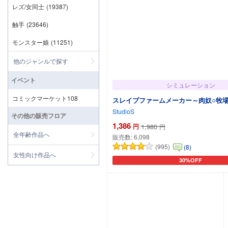
レズ/女同士
(19387)
触手
(23646)
モンスター娘
(11251)
他のジャンルで探す
イベント
シミュレーション
コミックマーケット108
スレイブファームメーカー～肉奴○牧
StudioS
その他の販売フロア
1,386
円
1,980
円
全年齢作品へ
販売数:
6,098
(995)
(8)
女性向け作品へ
30%OFF
カートに追加