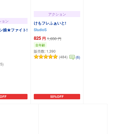
アクション
ション
けもフレふぁいと!
StudioS
ン娘★ファイト!
825
円
1,650
円
全年齢
販売数:
1,390
(484)
(6)
15)
OFF
50%OFF
トに追加
カートに追加