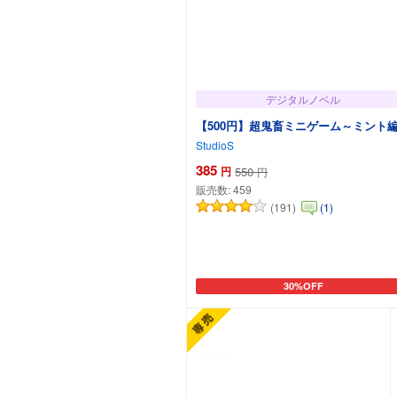
デジタルノベル
【500円】超鬼畜ミニゲーム～ミント
StudioS
385
円
550
円
販売数:
459
(191)
(1)
30%OFF
カートに追加