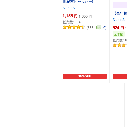
世紀末ヒャッハー!
StudioS
【全年齢版
1,155
円
1,650
円
StudioS
販売数:
994
924
(338)
(6)
円
1
全年齢
販売数:
1
30%OFF
カートに追加