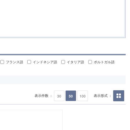
フランス語
インドネシア語
イタリア語
ポルトガル語
表示件数 ：
表示形式 ：
30
50
100
画像の
み