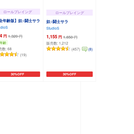
ロールプレイング
ロールプレイング
全年齢版】奴○闘士サラ
奴○闘士サラ
udioS
StudioS
4
円
1,320
1,155
円
円
1,650
円
年齢
販売数:
1,212
売数:
68
(457)
(8)
(19)
30%OFF
30%OFF
カートに追加
カートに追加