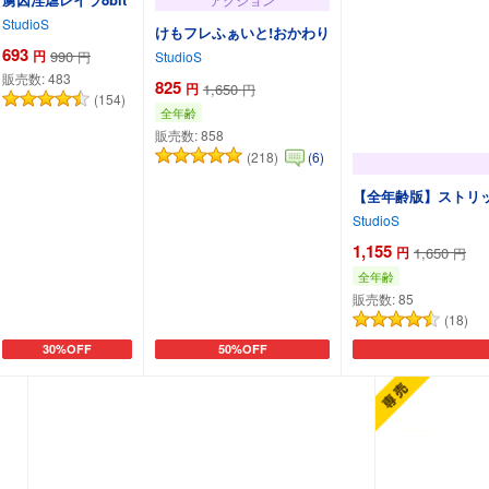
StudioS
けもフレふぁいと!おかわり
693
円
990
円
StudioS
販売数:
483
825
円
1,650
円
(154)
全年齢
販売数:
858
(218)
(6)
【全年齢版】ストリップフ
StudioS
1,155
円
1,650
円
全年齢
販売数:
85
(18)
30%OFF
50%OFF
カートに追加
カートに追加