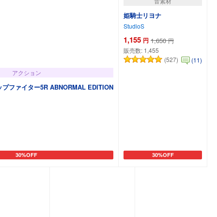
音素材
姫騎士リヨナ
StudioS
1,155
円
1,650
円
販売数:
1,455
(527)
(11)
アクション
ァイター5R ABNORMAL EDITION
30%OFF
30%OFF
カートに追加
カートに追加