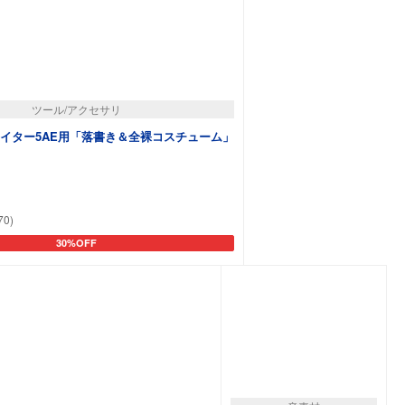
ツール/アクセサリ
イター5AE用「落書き＆全裸コスチューム」
70)
30%OFF
カートに追加