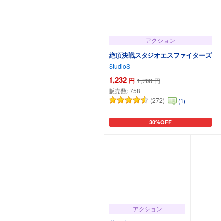
アクション
絶頂決戦スタジオエスファイターズ
StudioS
1,232
円
1,760
円
販売数:
758
(272)
(1)
30%OFF
カートに追加
アクション