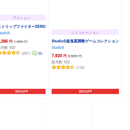
アクション
ストリップファイターZERO
シミュレーション
tudioS
,386
StudioS超鬼畜調教ゲームコレクション
円
1,980
円
StudioS
販売数:
922
(257)
(6)
7,920
円
9,900
円
販売数:
522
(112)
30%OFF
20%OFF
カートに追加
カートに追加