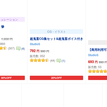
ミュレーション
 惨
CG・イラスト
超鬼畜CG集セット&超鬼畜ボイス付き
円
1,650
円
,860
StudioS
(307)
(4)
【商用利用可
792
円
990
円
StudioS
販売数:
352
(44)
(1)
693
円
990
販売数:
53
30%OFF
20%OFF
カートに追加
カートに追加