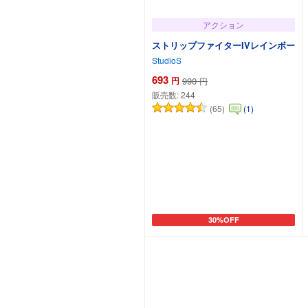
アクション
ストリップファイターIVレインボー
StudioS
693
円
990
円
販売数:
244
(65)
(1)
30%OFF
カートに追加