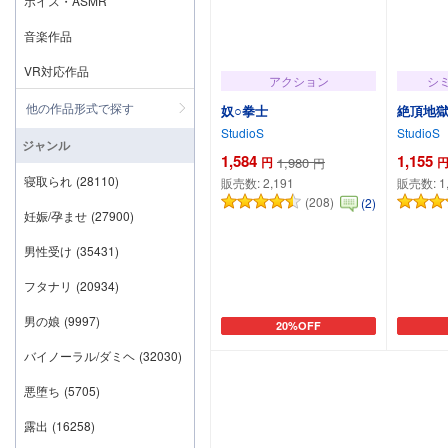
ボイス・ASMR
音楽作品
VR対応作品
アクション
シ
他の作品形式で探す
奴○拳士
絶頂地獄
StudioS
StudioS
ジャンル
1,584
1,155
円
1,980
円
寝取られ
(28110)
販売数:
2,191
販売数:
1
(208)
(2)
妊娠/孕ませ
(27900)
男性受け
(35431)
フタナリ
(20934)
男の娘
(9997)
20%OFF
カートに追加
バイノーラル/ダミヘ
(32030)
悪堕ち
(5705)
露出
(16258)