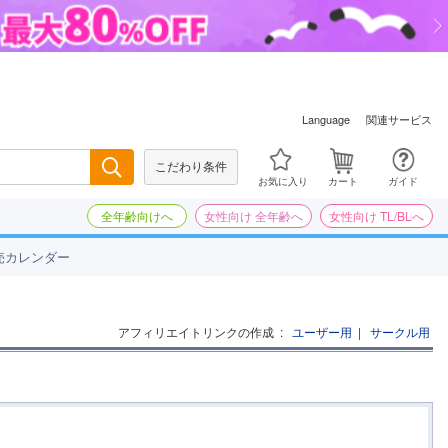
関連サービス
Language
こだわり条件
検索
お気に入り
カート
ガイド
全年齢向けへ
女性向け 全年齢へ
女性向け TL/BLへ
売カレンダー
アフィリエイトリンクの作成
:
ユーザー用
|
サークル用