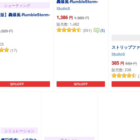
轟爆嵐-RumbleStorm-
シューティング
StudioS
】轟爆嵐-RumbleStorm-
1,386
円
1,980
円
販売数:
1,482
(551)
(5)
,320
円
03
ストリップファ
(17)
StudioS
385
円
550
円
販売数:
238
(
30%OFF
30%OFF
カートに追加
カートに追加
シミュレーション
虜囚淫虐レイラ8bit
アクション