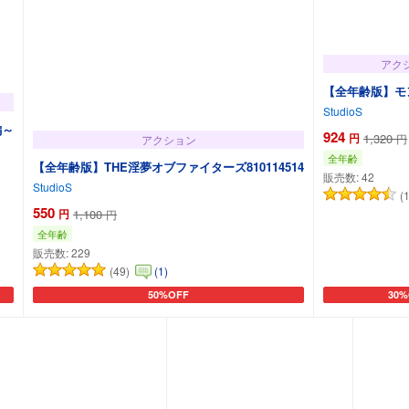
アク
【全年齢版】モ
StudioS
編～
924
円
1,320
円
アクション
全年齢
【全年齢版】THE淫夢オブファイターズ810114514
販売数:
42
StudioS
(
550
円
1,100
円
全年齢
販売数:
229
(49)
(1)
50%OFF
30%
カートに追加
カー